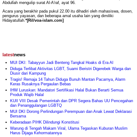
Abdullah mengutip surat Al-A'raf
,
ayat 96.
Acara yang berakhir pada pukul 22.00 itu dihadiri oleh mahasiswa, dosen,
pengurus yayasan, dan beberapa amal usaha lain yang dimiliki
Hidayatullah.
*[Ril/voa-islam.com]
latest
news
MUI DKI: Tabayyun Jadi Benteng Tangkal Hoaks di Era AI
Diduga Terlibat Aktivitas LGBT, Suami Beristri Digerebek Warga dan
Diusir dari Kampung
Tragis! Remaja 14 Tahun Diduga Bunuh Mantan Pacarnya, Alarm
Keras Rusaknya Pergaulan Bebas
IHW Luruskan: Mandatori Sertifikasi Halal Bukan Berarti Semua
Produk Wajib Halal
KUII VIII Desak Pemerintah dan DPR Segera Bahas UU Pencegahan
dan Penanggulangan LGBTQ
MUI DKI Dorong Perlindungan Perempuan dan Anak Lewat Deklarasi
Bersama
Keberadaan PIHK Dilindungi Konstitusi
Warung di Tengah Makam Viral, Ulama Tegaskan Kuburan Muslim
Harus Dijaga Kehormatannya