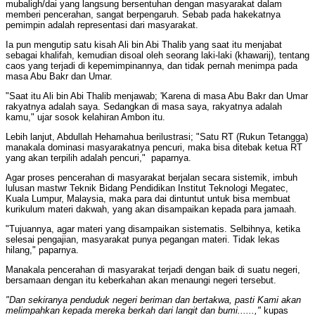
mubaligh/dai yang langsung bersentuhan dengan masyarakat dalam
memberi pencerahan, sangat berpengaruh. Sebab pada hakekatnya
pemimpin adalah representasi dari masyarakat.
Ia pun mengutip satu kisah Ali bin Abi Thalib yang saat itu menjabat
sebagai khalifah, kemudian disoal oleh seorang laki-laki (khawarij), tentang
caos yang terjadi di kepemimpinannya, dan tidak pernah menimpa pada
masa Abu Bakr dan Umar.
"Saat itu Ali bin Abi Thalib menjawab; 'Karena di masa Abu Bakr dan Umar
rakyatnya adalah saya. Sedangkan di masa saya, rakyatnya adalah
kamu," ujar sosok kelahiran Ambon itu.
Lebih lanjut, Abdullah Hehamahua berilustrasi; "Satu RT (Rukun Tetangga)
manakala dominasi masyarakatnya pencuri, maka bisa ditebak ketua RT
yang akan terpilih adalah pencuri," paparnya.
Agar proses pencerahan di masyarakat berjalan secara sistemik, imbuh
lulusan mastwr Teknik Bidang Pendidikan Institut Teknologi Megatec,
Kuala Lumpur, Malaysia, maka para dai dintuntut untuk bisa membuat
kurikulum materi dakwah, yang akan disampaikan kepada para jamaah.
"Tujuannya, agar materi yang disampaikan sistematis. Selbihnya, ketika
selesai pengajian, masyarakat punya pegangan materi. Tidak lekas
hilang," paparnya.
Manakala pencerahan di masyarakat terjadi dengan baik di suatu negeri,
bersamaan dengan itu keberkahan akan menaungi negeri tersebut.
"Dan sekiranya penduduk negeri beriman dan bertakwa, pasti Kami akan
melimpahkan kepada mereka berkah dari langit dan bumi
......
,"
kupas