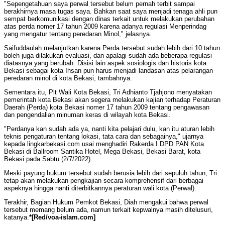
"Sepengetahuan saya perwal tersebut belum pernah terbit sampai
berakhirnya masa tugas saya. Bahkan saat saya menjadi tenaga ahli pun
sempat berkomunikasi dengan dinas terkait untuk melakukan perubahan
atas perda nomer 17 tahun 2009 karena adanya regulasi Menperindag
yang mengatur tentang peredaran Minol," jelasnya.
Saifuddaulah melanjutkan karena Perda tersebut sudah lebih dari 10 tahun
boleh juga dilakukan evaluasi, dan apalagi sudah ada beberapa regulasi
diatasnya yang berubah. Disisi lain aspek sosiologis dan historis kota
Bekasi sebagai kota Ihsan pun harus menjadi landasan atas pelarangan
peredaran minol di kota Bekasi, tambahnya.
Sementara itu, Plt Wali Kota Bekasi, Tri Adhianto Tjahjono menyatakan
pemerintah kota Bekasi akan segera melakukan kajian terhadap Peraturan
Daerah (Perda) kota Bekasi nomer 17 tahun 2009 tentang pengawasan
dan pengendalian minuman keras di wilayah kota Bekasi.
"Perdanya kan sudah ada ya, nanti kita pelajari dulu, kan itu aturan lebih
teknis pengaturan tentang lokasi, tata cara dan sebagainya," ujarnya
kepada lingkarbekasi.com usai menghadiri Rakerda I DPD PAN Kota
Bekasi di Ballroom Santika Hotel, Mega Bekasi, Bekasi Barat, kota
Bekasi pada Sabtu (2/7/2022).
Meski payung hukum tersebut sudah berusia lebih dari sepuluh tahun, Tri
tetap akan melakukan pengkajian secara komprehensif dari berbagai
aspeknya hingga nanti diterbitkannya peraturan wali kota (Perwal).
Terakhir, Bagian Hukum Pemkot Bekasi, Diah mengakui bahwa perwal
tersebut memang belum ada, namun terkait kepwalnya masih ditelusuri,
katanya.
*[Red/voa-islam.com]