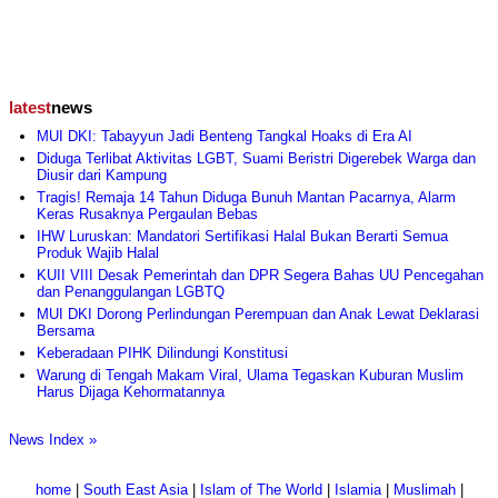
latest
news
MUI DKI: Tabayyun Jadi Benteng Tangkal Hoaks di Era AI
Diduga Terlibat Aktivitas LGBT, Suami Beristri Digerebek Warga dan
Diusir dari Kampung
Tragis! Remaja 14 Tahun Diduga Bunuh Mantan Pacarnya, Alarm
Keras Rusaknya Pergaulan Bebas
IHW Luruskan: Mandatori Sertifikasi Halal Bukan Berarti Semua
Produk Wajib Halal
KUII VIII Desak Pemerintah dan DPR Segera Bahas UU Pencegahan
dan Penanggulangan LGBTQ
MUI DKI Dorong Perlindungan Perempuan dan Anak Lewat Deklarasi
Bersama
Keberadaan PIHK Dilindungi Konstitusi
Warung di Tengah Makam Viral, Ulama Tegaskan Kuburan Muslim
Harus Dijaga Kehormatannya
News Index »
home
|
South East Asia
|
Islam of The World
|
Islamia
|
Muslimah
|