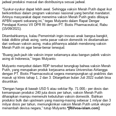
jadwal produksi massal dan distribusinya sesuai jadwal.
“Syukur-syukur dapat lebih awal. Sehingga vaksin Merah Putih dapat ikut
berkontribusi dalam program vaksinasi nasional yang bersifat mandatori.
Artinya masyarakat dapat menerima vaksin Merah Putih gratis dibiayai
APBN seperti sekarang ini,” tegas Mulyanto dalam Rapat Dengar
Pendapat Komisi VII DPR RI dengan PT. Biotis Pharmaceutical, Rabu
(15/09/2021).
Ditambahkannya, kalau Pemerintah ingin inovasi anak bangsa bangkit,
tidak didikte pihak asing, serta pasar vaksin domestik ini diselamatkan
dari serbuan vaksin asing, maka pilihannya adalah mendorong vaksin
Merah Putih ini agar benar-benar terwujud.
“Buang jauh-jauh ide vaksin impor selamanya atau bangun pabrik vaksin
asing di Indonesia,” tegas Mulyanto.
Mulyanto menyebut dalam RDP tersebut terungkap bahwa vaksin Merah
Putih, yang merupakan produk kerjasama antara Universitas Airlangga
dengan PT. Biotis Pharmaceutical segera merampungkan uji praklinis dan
masuk uji klinis tahap 1, 2 dan 3. Ditargetkan bulan Juli 2022 sudah bisa
disuntikan.
“Dengan harga di bawah USD 5 atau sekitar Rp. 71.000,- per dosis dan
kemampuan produksi 240 juta dosis per tahun, vaksin Merah Putih
diharapkan mampu memenuhi kebutuhan vaksin domestik. Bahkan
produksi bulk dan upstream yang masing-masing sebesar 1 milyar dan 3
milyar dosis per tahun, memungkinkan vaksin Merah Putih untuk ekspor
menambah devisa negara,” tutup Mulyanto.
*[Ril/voa-islam.com]