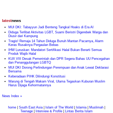
latest
news
MUI DKI: Tabayyun Jadi Benteng Tangkal Hoaks di Era AI
Diduga Terlibat Aktivitas LGBT, Suami Beristri Digerebek Warga dan
Diusir dari Kampung
Tragis! Remaja 14 Tahun Diduga Bunuh Mantan Pacarnya, Alarm
Keras Rusaknya Pergaulan Bebas
IHW Luruskan: Mandatori Sertifikasi Halal Bukan Berarti Semua
Produk Wajib Halal
KUII VIII Desak Pemerintah dan DPR Segera Bahas UU Pencegahan
dan Penanggulangan LGBTQ
MUI DKI Dorong Perlindungan Perempuan dan Anak Lewat Deklarasi
Bersama
Keberadaan PIHK Dilindungi Konstitusi
Warung di Tengah Makam Viral, Ulama Tegaskan Kuburan Muslim
Harus Dijaga Kehormatannya
News Index »
home
|
South East Asia
|
Islam of The World
|
Islamia
|
Muslimah
|
Teenage
|
Interview & Profile
|
Lintas Berita Islam