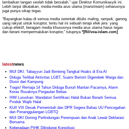
lambaikan tangan seolah tidak bersalah.” ujar Direktur Komunikasyik ini.
Lebih lanjut dikatakan, media-media arus utama (manstream) seharusnya
juga punya sikap tegas.
“Bayangkan kalau di semua media serentak ditulis maling, rampok, garong
uang rakyat untuk koruptor, tentu hal ini sebuah terapi efek jera yang
cukup efektif, beragam media khususnya media arus utama harus tegas
dan berani mempermalukan koruptor,” tutupnya.
*[Ril/voa-islam.com]
latest
news
MUI DKI: Tabayyun Jadi Benteng Tangkal Hoaks di Era AI
Diduga Terlibat Aktivitas LGBT, Suami Beristri Digerebek Warga dan
Diusir dari Kampung
Tragis! Remaja 14 Tahun Diduga Bunuh Mantan Pacarnya, Alarm
Keras Rusaknya Pergaulan Bebas
IHW Luruskan: Mandatori Sertifikasi Halal Bukan Berarti Semua
Produk Wajib Halal
KUII VIII Desak Pemerintah dan DPR Segera Bahas UU Pencegahan
dan Penanggulangan LGBTQ
MUI DKI Dorong Perlindungan Perempuan dan Anak Lewat Deklarasi
Bersama
Keberadaan PIHK Dilindungi Konstitusi