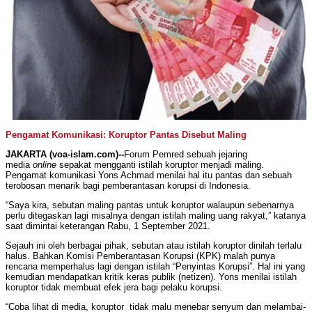
Pengamat Komunikasi: Koruptor Pantas Disebut Maling
JAKARTA (voa-islam.com)--
Forum Pemred sebuah jejaring
media
online
sepakat mengganti istilah koruptor menjadi maling.
Pengamat komunikasi Yons Achmad menilai hal itu pantas dan sebuah
terobosan menarik bagi pemberantasan korupsi di Indonesia.
“Saya kira, sebutan maling pantas untuk koruptor walaupun sebenarnya
perlu ditegaskan lagi misalnya dengan istilah maling uang rakyat,” katanya
saat dimintai keterangan Rabu, 1 September 2021.
Sejauh ini oleh berbagai pihak, sebutan atau istilah koruptor dinilah terlalu
halus. Bahkan Komisi Pemberantasan Korupsi (KPK) malah punya
rencana memperhalus lagi dengan istilah “Penyintas Korupsi”. Hal ini yang
kemudian mendapatkan kritik keras publik (netizen). Yons menilai istilah
koruptor tidak membuat efek jera bagi pelaku korupsi.
“Coba lihat di media, koruptor tidak malu menebar senyum dan melambai-