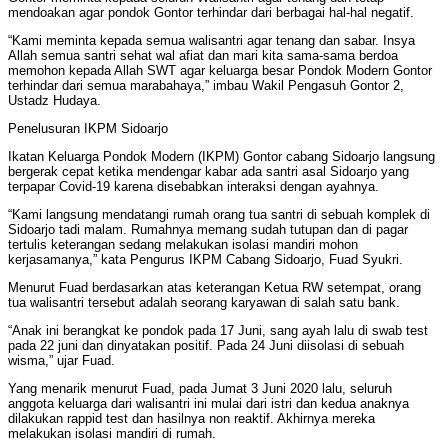
mendoakan agar pondok Gontor terhindar dari berbagai hal-hal negatif.
“Kami meminta kepada semua walisantri agar tenang dan sabar. Insya
Allah semua santri sehat wal afiat dan mari kita sama-sama berdoa
memohon kepada Allah SWT agar keluarga besar Pondok Modern Gontor
terhindar dari semua marabahaya,” imbau Wakil Pengasuh Gontor 2,
Ustadz Hudaya.
Penelusuran IKPM Sidoarjo
Ikatan Keluarga Pondok Modern (IKPM) Gontor cabang Sidoarjo langsung
bergerak cepat ketika mendengar kabar ada santri asal Sidoarjo yang
terpapar Covid-19 karena disebabkan interaksi dengan ayahnya.
“Kami langsung mendatangi rumah orang tua santri di sebuah komplek di
Sidoarjo tadi malam. Rumahnya memang sudah tutupan dan di pagar
tertulis keterangan sedang melakukan isolasi mandiri mohon
kerjasamanya,” kata Pengurus IKPM Cabang Sidoarjo, Fuad Syukri.
Menurut Fuad berdasarkan atas keterangan Ketua RW setempat, orang
tua walisantri tersebut adalah seorang karyawan di salah satu bank.
“Anak ini berangkat ke pondok pada 17 Juni, sang ayah lalu di swab test
pada 22 juni dan dinyatakan positif. Pada 24 Juni diisolasi di sebuah
wisma,” ujar Fuad.
Yang menarik menurut Fuad, pada Jumat 3 Juni 2020 lalu, seluruh
anggota keluarga dari walisantri ini mulai dari istri dan kedua anaknya
dilakukan rappid test dan hasilnya non reaktif. Akhirnya mereka
melakukan isolasi mandiri di rumah.