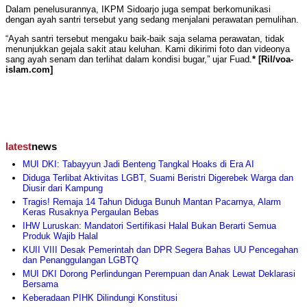
Dalam penelusurannya, IKPM Sidoarjo juga sempat berkomunikasi
dengan ayah santri tersebut yang sedang menjalani perawatan pemulihan.
“Ayah santri tersebut mengaku baik-baik saja selama perawatan, tidak
menunjukkan gejala sakit atau keluhan. Kami dikirimi foto dan videonya
sang ayah senam dan terlihat dalam kondisi bugar,” ujar Fuad.
* [Ril/voa-
islam.com]
latest
news
MUI DKI: Tabayyun Jadi Benteng Tangkal Hoaks di Era AI
Diduga Terlibat Aktivitas LGBT, Suami Beristri Digerebek Warga dan
Diusir dari Kampung
Tragis! Remaja 14 Tahun Diduga Bunuh Mantan Pacarnya, Alarm
Keras Rusaknya Pergaulan Bebas
IHW Luruskan: Mandatori Sertifikasi Halal Bukan Berarti Semua
Produk Wajib Halal
KUII VIII Desak Pemerintah dan DPR Segera Bahas UU Pencegahan
dan Penanggulangan LGBTQ
MUI DKI Dorong Perlindungan Perempuan dan Anak Lewat Deklarasi
Bersama
Keberadaan PIHK Dilindungi Konstitusi