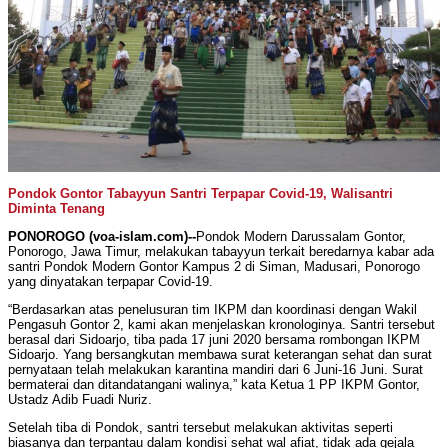
Pondok Gontor Tabayyun Santri Terpapar Covid-19, Walisantri
Diminta Tenang
PONOROGO (voa-islam.com)--
Pondok Modern Darussalam Gontor,
Ponorogo, Jawa Timur, melakukan tabayyun terkait beredarnya kabar ada
santri Pondok Modern Gontor Kampus 2 di Siman, Madusari, Ponorogo
yang dinyatakan terpapar Covid-19.
“Berdasarkan atas penelusuran tim IKPM dan koordinasi dengan Wakil
Pengasuh Gontor 2, kami akan menjelaskan kronologinya. Santri tersebut
berasal dari Sidoarjo, tiba pada 17 juni 2020 bersama rombongan IKPM
Sidoarjo. Yang bersangkutan membawa surat keterangan sehat dan surat
pernyataan telah melakukan karantina mandiri dari 6 Juni-16 Juni. Surat
bermaterai dan ditandatangani walinya,” kata Ketua 1 PP IKPM Gontor,
Ustadz Adib Fuadi Nuriz.
Setelah tiba di Pondok, santri tersebut melakukan aktivitas seperti
biasanya dan terpantau dalam kondisi sehat wal afiat, tidak ada gejala