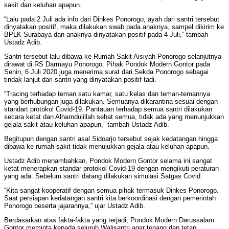
sakit dan keluhan apapun.
“Lalu pada 2 Juli ada info dari Dinkes Ponorogo, ayah dari santri tersebut
dinyatakan positif, maka dilakukan swab pada anaknya, sampel dikirim ke
BPLK Surabaya dan anaknya dinyatakan positif pada 4 Juli,” tambah
Ustadz Adib.
Santri tersebut lalu dibawa ke Rumah Sakit Aisiyah Ponorogo selanjutnya
dirawat di RS Darmayu Ponorogo. Pihak Pondok Modern Gontor pada
Senin, 6 Juli 2020 juga menerima surat dari Sekda Ponorogo sebagai
tindak lanjut dari santri yang dinyatakan positif tadi.
“Tracing terhadap teman satu kamar, satu kelas dan teman-temannya
yang berhubungan juga dilakukan. Semuanya dikarantina sesuai dengan
standart protokol Covid-19. Pantauan terhadap semua santri dilakukan
secara ketat dan Alhamdulillah sehat semua, tidak ada yang menunjukkan
gejala sakit atau keluhan apapun,” tambah Ustadz Adib.
Begitupun dengan santri asal Sidoarjo tersebut sejak kedatangan hingga
dibawa ke rumah sakit tidak menujukkan gejala atau keluhan apapun.
Ustadz Adib menambahkan, Pondok Modern Gontor selama ini sangat
ketat menerapkan standar protokol Covid-19 dengan mengikuti peraturan
yang ada. Sebelum santri datang dilakukan simulasi Satgas Covid.
“Kita sangat kooperatif dengan semua pihak termasuk Dinkes Ponorogo.
Saat persiapan kedatangan santri kita berkoordinasi dengan pemerintah
Ponorogo beserta jajarannya,” ujar Ustadz Adib.
Berdasarkan atas fakta-fakta yang terjadi, Pondok Modern Darussalam
Gontor meminta kepada seluruh Walisantri agar tenang dan tetap