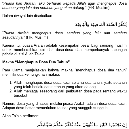
“
Puasa hari Arafah, aku berharap kepada Allah agar menghapus dosa
setahun yang lalu dan setahun yang akan datang.
” (HR. Muslim)
Dalam riwayat lain disebutkan:
يُكَفِّرُ السَّنَةَ الْمَاضِيَةَ وَالْبَاقِيَةَ
“
Puasa Arafah menghapus dosa setahun yang lalu dan setahun
sesudahnya.
” (HR. Muslim)
Karena itu, puasa Arafah adalah kesempatan besar bagi seorang muslim
untuk membersihkan diri dari dosa-dosa dan memperbanyak tabungan
pahala di sisi Allah Ta’ala.
Makna “Menghapus Dosa Dua Tahun”
Para ulama menjelaskan bahwa makna “menghapus dosa dua tahun”
memiliki dua kemungkinan makna:
Allah menghapus dosa-dosa kecil selama dua tahun, yaitu setahun
yang telah berlalu dan setahun yang akan datang.
Allah menjaga seseorang dari perbuatan dosa pada rentang waktu
tersebut.
Namun, dosa yang dihapus melalui puasa Arafah adalah dosa-dosa kecil.
Adapun dosa besar memerlukan taubat yang sungguh-sungguh.
Allah Ta’ala berfirman:
إِنْ تَجْتَنِبُوا كَبَائِرَ مَا تُنْهَوْنَ عَنْهُ نُكَفِّرْ عَنْكُمْ سَيِّئَاتِكُمْ