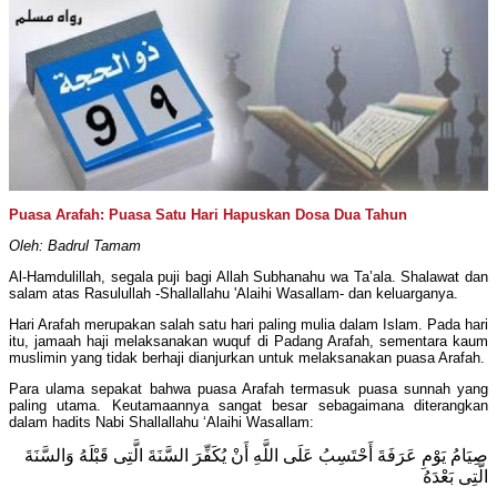
Puasa Arafah: Puasa Satu Hari Hapuskan Dosa Dua Tahun
Oleh: Badrul Tamam
Al-Hamdulillah, segala puji bagi Allah Subhanahu wa Ta’ala. Shalawat dan
salam atas Rasulullah -Shallallahu 'Alaihi Wasallam- dan keluarganya.
Hari Arafah merupakan salah satu hari paling mulia dalam Islam. Pada hari
itu, jamaah haji melaksanakan wuquf di Padang Arafah, sementara kaum
muslimin yang tidak berhaji dianjurkan untuk melaksanakan puasa Arafah.
Para ulama sepakat bahwa puasa Arafah termasuk puasa sunnah yang
paling utama. Keutamaannya sangat besar sebagaimana diterangkan
dalam hadits Nabi Shallallahu ‘Alaihi Wasallam:
صِيَامُ يَوْمِ عَرَفَةَ أَحْتَسِبُ عَلَى اللَّهِ أَنْ يُكَفِّرَ السَّنَةَ الَّتِى قَبْلَهُ وَالسَّنَةَ
الَّتِى بَعْدَهُ