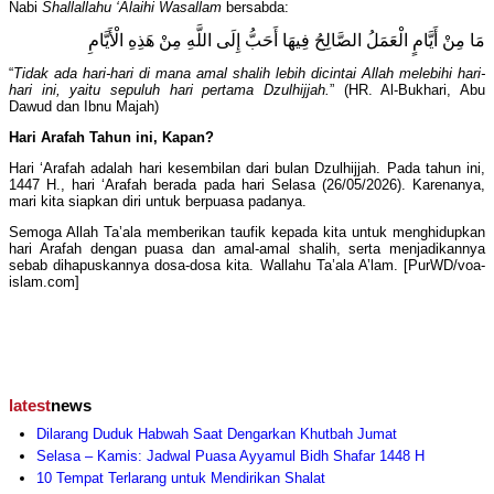
Nabi
Shallallahu ‘Alaihi Wasallam
bersabda:
مَا مِنْ أَيَّامٍ الْعَمَلُ الصَّالِحُ فِيهَا أَحَبُّ إِلَى اللَّهِ مِنْ هَذِهِ الْأَيَّامِ
“
Tidak ada hari-hari di mana amal shalih lebih dicintai Allah melebihi hari-
hari ini, yaitu sepuluh hari pertama Dzulhijjah.
” (HR. Al-Bukhari, Abu
Dawud dan Ibnu Majah)
Hari Arafah Tahun ini, Kapan?
Hari ‘Arafah adalah hari kesembilan dari bulan Dzulhijjah. Pada tahun ini,
1447 H., hari ‘Arafah berada pada hari Selasa (26/05/2026). Karenanya,
mari kita siapkan diri untuk berpuasa padanya.
Semoga Allah Ta’ala memberikan taufik kepada kita untuk menghidupkan
hari Arafah dengan puasa dan amal-amal shalih, serta menjadikannya
sebab dihapuskannya dosa-dosa kita. Wallahu Ta’ala A’lam. [PurWD/voa-
islam.com]
latest
news
Dilarang Duduk Habwah Saat Dengarkan Khutbah Jumat
Selasa – Kamis: Jadwal Puasa Ayyamul Bidh Shafar 1448 H
10 Tempat Terlarang untuk Mendirikan Shalat