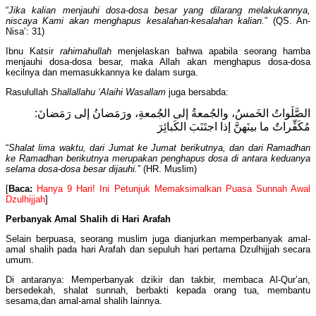
“
Jika kalian menjauhi dosa-dosa besar yang dilarang melakukannya,
niscaya Kami akan menghapus kesalahan-kesalahan kalian.
” (QS. An-
Nisa’: 31)
Ibnu Katsir
rahimahullah
menjelaskan bahwa apabila seorang hamba
menjauhi dosa-dosa besar, maka Allah akan menghapus dosa-dosa
kecilnya dan memasukkannya ke dalam surga.
Rasulullah
Shallallahu ‘Alaihi Wasallam
juga bersabda:
الصَّلَواتُ الخَمسُ، والجُمعةُ إلى الجُمعةِ، ورَمَضانُ إلى رَمَضانَ:
مُكَفِّراتٌ ما بينَهنَّ إذا اجتَنَبَ الكَبائِرَ
“
Shalat lima waktu, dari Jumat ke Jumat berikutnya, dan dari Ramadhan
ke Ramadhan berikutnya merupakan penghapus dosa di antara keduanya
selama dosa-dosa besar dijauhi.
” (HR. Muslim)
[
Baca:
Hanya 9 Hari! Ini Petunjuk Memaksimalkan Puasa Sunnah Awal
Dzulhijjah
]
Perbanyak Amal Shalih di Hari Arafah
Selain berpuasa, seorang muslim juga dianjurkan memperbanyak amal-
amal shalih pada hari Arafah dan sepuluh hari pertama Dzulhijjah secara
umum.
Di antaranya: Memperbanyak dzikir dan takbir, membaca Al-Qur’an,
bersedekah, shalat sunnah, berbakti kepada orang tua, membantu
sesama,dan amal-amal shalih lainnya.