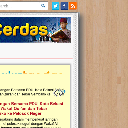
Previous slide
Next slide
tu Naura, Balita Hebat Sembuh Dari
or Pembuluh Darah
p Naura Salsabila dipenuhi dengan
angan yang sangat berat. Meskipun baru
sia sepuluh bulan, bayi yang imut ini harus
hadapi penyakit yang dahsyat, yaitu tumor
uluh darah berukuran...