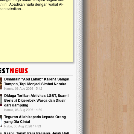
Lima Tahun Mangkrak, Masjid
Pelosok ini Mengenaskan. Ay
Nasib masjid di Kampung Cilumbu in
mengenaskan. Lima tahun mangkrak, 
tak berbentuk masjid, dipenuhi rumput 
berlumut, dan menghitam terpapar p
hujan....
Dinamain ''Abu Lahab'' Karena Sangat
Tampan, Tapi Menjadi Simbol Neraka
Kamis, 06 Aug 2026 15:42
Diduga Terlibat Aktivitas LGBT, Suami
Beristri Digerebek Warga dan Diusir
dari Kampung
Kamis, 06 Aug 2026 14:59
Teguran Allah kepada kepada Orang
yang Dia Cintai
Rabu, 05 Aug 2026 14:33
Kranji, Tanah Para Pejuang: Jejak Haji