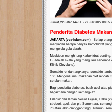
kanak Islam Terpadu 
Gedung Majelis Taklim
di
 Bantu.!!
 sungguh
Jum'at, 22 Safar 1448 H / 29 Juli 2022 09:55 
ini nyaris
iar,
Penderita Diabetes Maka
nas dan
JAKARTA (voa-islam.com)
- Setiap orang
menyadari berapa banyak karbohidrat yang
mengelola gula darah.
Meskipun menghitung karbohidrat penting,
GI adalah skala yang mengukur seberapa 
Klinik Cleveland).
Semakin rendah angkanya, semakin lambat 
100. Mengonsumsi makanan diet rendah G
setelah makan.
Bagi penderita diabetes, buah apel atau 
bagaimana dengan semangka?
Dilansir dari laman
Health Digest
, Rabu (2
stroberi, apel, dan pir. Sementara, seman
70 atau lebih dianggap tinggi. Namun, sem