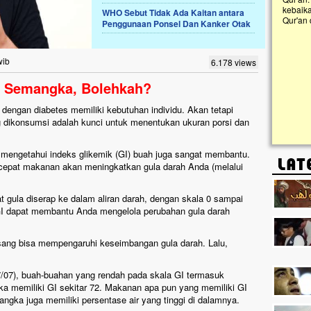
(TKIT) An Najjah dan
kebaikan ini. Abadikan harta dengan wakaf Al-
WHO Sebut Tidak Ada Kaitan antara
 di Jonggol,...
Qur'an dan saksikan...
Penggunaan Ponsel Dan Kanker Otak
wib
6.178 views
n Semangka, Bolehkah?
 dengan diabetes memiliki kebutuhan individu. Akan tetapi
 dikonsumsi adalah kunci untuk menentukan ukuran porsi dan
 mengetahui indeks glikemik (GI) buah juga sangat membantu.
cepat makanan akan meningkatkan gula darah Anda (melalui
gula diserap ke dalam aliran darah, dengan skala 0 sampai
I dapat membantu Anda mengelola perubahan gula darah
pisang bisa mempengaruhi keseimbangan gula darah. Lalu,
7/07), buah-buahan yang rendah pada skala GI termasuk
gka memiliki GI sekitar 72. Makanan apa pun yang memiliki GI
angka juga memiliki persentase air yang tinggi di dalamnya.