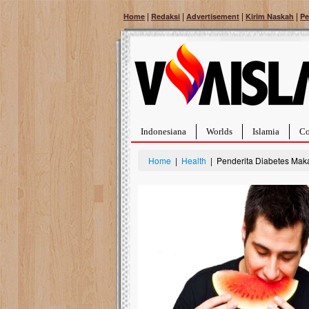
|
|
|
|
Home
Redaksi
Advertisement
Kirim Naskah
Pe
Indonesiana
Worlds
Islamia
Co
Home
|
Health
| Penderita Diabetes Ma
Palestina Masih Berduka, Ayo Ulurkan
Open Donasi Wa
Tangan Bantu Mereka
Rumah Qur'an & 
Sahabat, Ulurtangan mari kirimkan dukungan
Najjah di Jonggo
terbaikmu untuk warga Palestina di Gaza demi
menguatkan mereka menghadapi situasi
Saat ini, Ulurtangan
mencekam ini. Mari dukung mereka dengan
Najjahtul Islam Jongg
berdonasi dengan cara:...
pembangunan Rumah