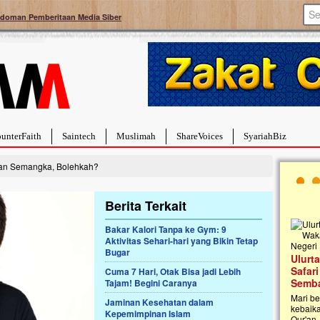
doman Pemberitaan Media Siber
unterFaith
Saintech
Muslimah
ShareVoices
SyariahBiz
kan Semangka, Bolehkah?
Berita Terkait
Bakar Kalori Tanpa ke Gym: 9
Aktivitas Sehari-hari yang Bikin Tetap
Ban
Bugar
kaf Pembangunan
Ulurtangan Bersama PDUI Kota Bekasi
Tum
TK Islam Terpadu An
Safari Wakaf Qur'an dan Tebar
Cuma 7 Hari, Otak Bisa jadi Lebih
Hidu
l
Sembako ke Pelosok Negeri
Tajam! Begini Caranya
rint
beru
 bersama Yayasan An
Mari bergabung dalam memperkuat jaringan
Jaminan Kesehatan dalam
meng
ol sedang merintis
kebaikan di pelosok negeri dengan Wakaf Al-
Kepemimpinan Islam
pemb
 Qur’an dan Taman Kanak-
Qur'an. Jangan ragu untuk menjadi bagian dari