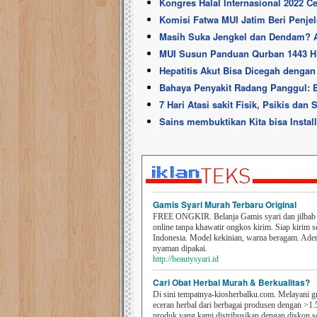
Kongres Halal Internasional 2022 Ce
Komisi Fatwa MUI Jatim Beri Penjel
Masih Suka Jengkel dan Dendam? A
MUI Susun Panduan Qurban 1443 H
Hepatitis Akut Bisa Dicegah denga
Bahaya Penyakit Radang Panggul: 
7 Hari Atasi sakit Fisik, Psikis dan
Sains membuktikan Kita bisa Instal
Gamis Syari Murah Terbaru Original
FREE ONGKIR. Belanja Gamis syari dan jilbab t
online tanpa khawatir ongkos kirim. Siap kirim s
Indonesia. Model kekinian, warna beragam. Ad
nyaman dipakai.
http://beautysyari.id
Cari Obat Herbal Murah & Berkualitas?
Di sini tempatnya-kiosherbalku.com. Melayani g
eceran herbal dari berbagai produsen dengan >1.
produk yang kami distribusikan dengan diskon 