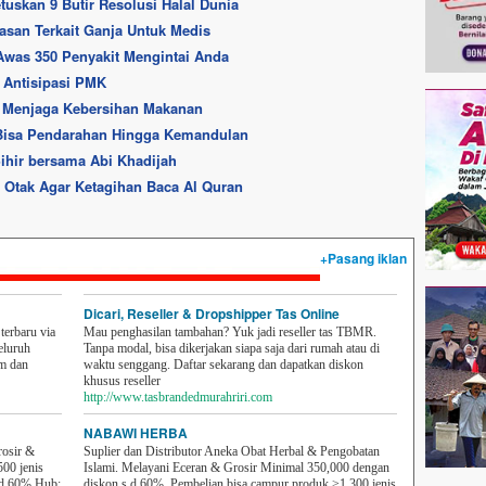
tuskan 9 Butir Resolusi Halal Dunia
asan Terkait Ganja Untuk Medis
was 350 Penyakit Mengintai Anda
 Antisipasi PMK
n Menjaga Kebersihan Makanan
Bisa Pendarahan Hingga Kemandulan
 Sihir bersama Abi Khadijah
l Otak Agar Ketagihan Baca Al Quran
+Pasang iklan
Dicari, Reseller & Dropshipper Tas Online
erbaru via
Mau penghasilan tambahan? Yuk jadi reseller tas TBMR.
eluruh
Tanpa modal, bisa dikerjakan siapa saja dari rumah atau di
em dan
waktu senggang. Daftar sekarang dan dapatkan diskon
khusus reseller
http://www.tasbrandedmurahriri.com
NABAWI HERBA
rosir &
Suplier dan Distributor Aneka Obat Herbal & Pengobatan
500 jenis
Islami. Melayani Eceran & Grosir Minimal 350,000 dengan
sd 60% Hub:
diskon s.d 60%. Pembelian bisa campur produk >1.300 jenis