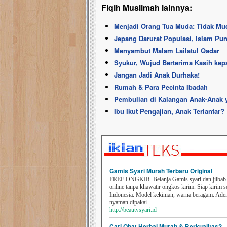
Fiqih Muslimah lainnya:
Menjadi Orang Tua Muda: Tidak Mu
Jepang Darurat Populasi, Islam Pun
Menyambut Malam Lailatul Qadar
Syukur, Wujud Berterima Kasih kep
Jangan Jadi Anak Durhaka!
Rumah & Para Pecinta Ibadah
Pembulian di Kalangan Anak-Anak
Ibu Ikut Pengajian, Anak Terlantar?
Gamis Syari Murah Terbaru Original
FREE ONGKIR. Belanja Gamis syari dan jilbab t
online tanpa khawatir ongkos kirim. Siap kirim s
Indonesia. Model kekinian, warna beragam. Ad
nyaman dipakai.
http://beautysyari.id
Cari Obat Herbal Murah & Berkualitas?