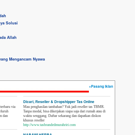
dah
ya Solusi
ada Allah
 yang Mengancam Nyawa
+Pasang iklan
Dicari, Reseller & Dropshipper Tas Online
erbaru via
Mau penghasilan tambahan? Yuk jadi reseller tas TBMR.
eluruh
Tanpa modal, bisa dikerjakan siapa saja dari rumah atau di
em dan
waktu senggang. Daftar sekarang dan dapatkan diskon
khusus reseller
http://www.tasbrandedmurahriri.com
NABAWI HERBA