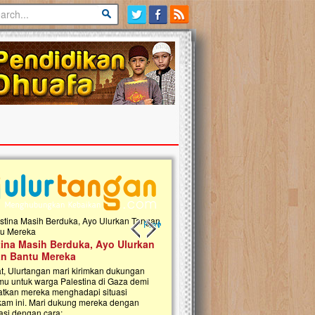
Previous slide
Next slide
tina Masih Berduka, Ayo Ulurkan
Open Donasi Wakaf Pembangu
n Bantu Mereka
Rumah Qur'an & TK Islam Terp
t, Ulurtangan mari kirimkan dukungan
Najjah di Jonggol
mu untuk warga Palestina di Gaza demi
tkan mereka menghadapi situasi
Saat ini, Ulurtangan bersama Yayasan 
am ini. Mari dukung mereka dengan
Najjahtul Islam Jonggol sedang merintis
si dengan cara:...
pembangunan Rumah Qur’an dan Tama