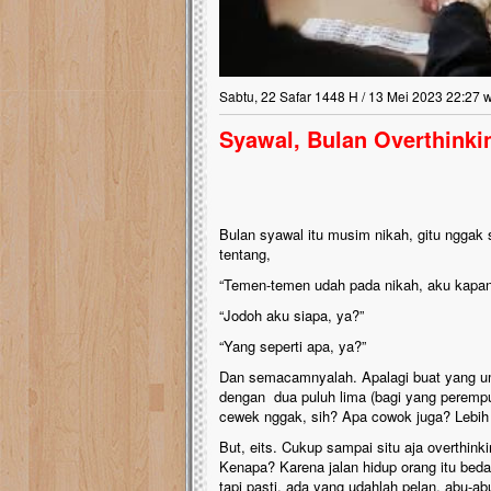
Sabtu, 22 Safar 1448 H / 13 Mei 2023 22:27 
Syawal, Bulan Overthinki
Bulan syawal itu musim nikah, gitu nggak s
tentang,
“Temen-temen udah pada nikah, aku kapa
“Jodoh aku siapa, ya?”
“Yang seperti apa, ya?”
Dan semacamnyalah. Apalagi buat yang u
dengan dua puluh lima (bagi yang perempu
cewek nggak, sih? Apa cowok juga? Lebih
But, eits. Cukup sampai situ aja overthinki
Kenapa? Karena jalan hidup orang itu beda
tapi pasti, ada yang udahlah pelan, abu-abu