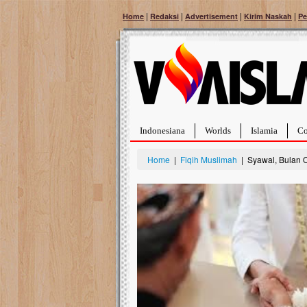
|
|
|
|
Home
Redaksi
Advertisement
Kirim Naskah
Pe
Indonesiana
Worlds
Islamia
Co
Home
|
Fiqih Muslimah
| Syawal, Bulan O
Bantu Naura, Balit
Tumor Pembuluh D
Hidup Naura Salsabila 
rintangan yang sangat b
berusia sepuluh bulan, b
menghadapi penyakit yan
pembuluh darah berukur