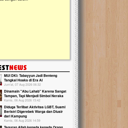
kanak Islam Terpadu (TKIT) An Najjah d
Gedung Majelis Taklim di Jonggol,...
MUI DKI: Tabayyun Jadi Benteng
Tangkal Hoaks di Era AI
Jum'at, 07 Aug 2026 06:32
Dinamain ''Abu Lahab'' Karena Sangat
Tampan, Tapi Menjadi Simbol Neraka
Kamis, 06 Aug 2026 15:42
Diduga Terlibat Aktivitas LGBT, Suami
Beristri Digerebek Warga dan Diusir
dari Kampung
Kamis, 06 Aug 2026 14:59
Teguran Allah kepada kepada Orang