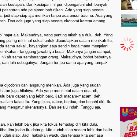
salah kesiapan. Dan kesiapan ini pun dipengaruhi oleh banyak
di pesantren ada pelajaran bab nikah. Ada yang siap secara
a, jadi siap-siap aja menikah tanpa ada unsur trauma. Ada yang
benah. Dan ada juga yang siap secara ekonomi karena emang
pi hajar aja. Maksudnya, yang penting nikah aja dulu, deh. Yang
yang paling minimal sekali untuk dipersiapkan dalam menikah itu,
ada sama sekali, bayangkan saja sendiri bagaimana menjalani
ernikahan, tanggung jawabnya besar. Makanya jangan sampai,
t nikah sama sembarangan orang. Maksudnya, bobot bebetnya
a, dan lain sebagainya. Jangan tertipu sama apa yang tampak
iba dijodohin dan langsung menikah. Ada juga yang sudah
hatan juga hilalnya. Ada yang mencintai dalam doa, eh,
dulu baru dapat yang lebih baik. Jadi macam-macam, deh,
ua’lam kalau itu. Yang jelas, sabar, berdoa, dan benahi diri. Itu
 yang mengatur skenarionya. Dan selalu indah. Tunggu aja.
, kan lebih baik jika kita fokus terhadap diri kita dulu.
iba-tiba jodoh itu datang, kita sudah siap secara lahir dan batin.
uga udah siap. Jadi, habiskan waktu dan tenaga kita semasa