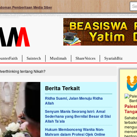
doman Pemberitaan Media Siber
unterFaith
Saintech
Muslimah
ShareVoices
SyariahBiz
verthinking tentang Nikah?
Berita Terkait
Ridha Suami, Jalan Menuju Ridha
Allah
a Hebat Sembuh Dari
Pales
arah
Tanga
Senyum Manis Seorang Istri: Amal
Sederhana yang Bernilai Besar di Sisi
dipenuhi dengan
Sahaba
Allah Ta’ala
erat. Meskipun baru
terbaik
ayi yang imut ini harus
mengua
Hukum Membonceng Wanita Non-
g dahsyat, yaitu tumor
mencek
Mahram dalam Profesi Ojek Online
an...
berdona