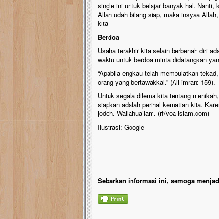
single ini untuk belajar banyak hal. Nanti,
Allah udah bilang siap, maka insyaa Alla
kita.
Berdoa
Usaha terakhir kita selain berbenah diri 
waktu untuk berdoa minta didatangkan yang
“Apabila engkau telah membulatkan tekad,
orang yang bertawakkal.” (Ali imran: 159).
Untuk segala dilema kita tentang menikah, 
siapkan adalah perihal kematian kita. Kare
jodoh. Wallahua’lam. (rf/voa-islam.com)
Ilustrasi: Google
Sebarkan informasi ini, semoga menjadi