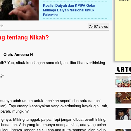
Koalisi Daiyah dan KPIPA Gelar
Multaqa Daiyah Nasional untuk
Lima Tahun Mangkrak, Masjid di
Palestina
Pelosok ini Mengenaskan. Ayo Bantu.!!
Nasib masjid di Kampung Cilumbu ini sungguh
wib
7.467 views
mengenaskan. Lima tahun mangkrak, kini nyaris
tak berbentuk masjid, dipenuhi rumput liar,
ng tentang Nikah?
berlumut, dan menghitam terpapar panas dan
hujan....
Oleh: Ameena N
ih? Yup, sibuk kondangan sana-sini, eh, tiba-tiba overthinking
n?”
murnya udah umum untuk menikah seperti dua satu sampai
an). Tapi emang kebanyakan yang overthinking kayak gini, tuh,
 parah, mungkin?
ng-nya. Mikir gitu nggak pa-pa. Tapi jangan dibuat overthinking.
-beda, loh. Ada yang ketemunya secepat kilat, ada yang pelan
 lagi. Intinya, jangan selalu apa-apa itu takarannya jalan hidup