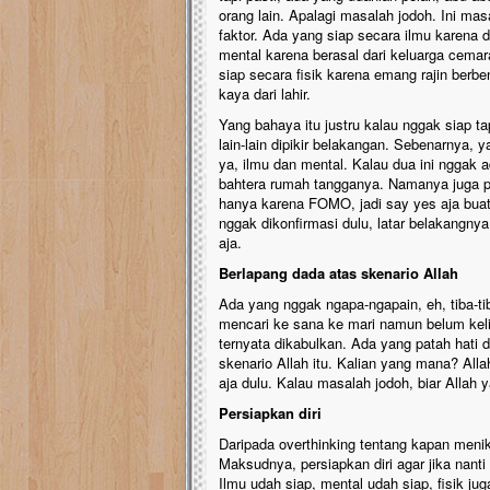
orang lain. Apalagi masalah jodoh. Ini ma
faktor. Ada yang siap secara ilmu karena 
mental karena berasal dari keluarga cemar
siap secara fisik karena emang rajin ber
kaya dari lahir.
Yang bahaya itu justru kalau nggak siap ta
lain-lain dipikir belakangan. Sebenarnya, 
ya, ilmu dan mental. Kalau dua ini nggak 
bahtera rumah tangganya. Namanya juga p
hanya karena FOMO, jadi say yes aja bua
nggak dikonfirmasi dulu, latar belakangny
aja.
Berlapang dada atas skenario Allah
Ada yang nggak ngapa-ngapain, eh, tiba-t
mencari ke sana ke mari namun belum keli
ternyata dikabulkan. Ada yang patah hati 
skenario Allah itu. Kalian yang mana? Allah
aja dulu. Kalau masalah jodoh, biar Allah
Persiapkan diri
Daripada overthinking tentang kapan menikah
Maksudnya, persiapkan diri agar jika nanti t
Ilmu udah siap, mental udah siap, fisik j