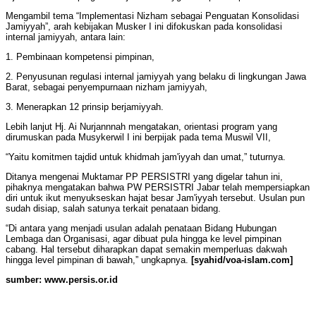
Mengambil tema “Implementasi Nizham sebagai Penguatan Konsolidasi
Jamiyyah”, arah kebijakan Musker I ini difokuskan pada konsolidasi
internal jamiyyah, antara lain:
1. Pembinaan kompetensi pimpinan,
2. Penyusunan regulasi internal jamiyyah yang belaku di lingkungan Jawa
Barat, sebagai penyempurnaan nizham jamiyyah,
3. Menerapkan 12 prinsip berjamiyyah.
Lebih lanjut Hj. Ai Nurjannnah mengatakan, orientasi program yang
dirumuskan pada Musykerwil I ini berpijak pada tema Muswil VII,
“Yaitu komitmen tajdid untuk khidmah jam'iyyah dan umat,” tuturnya.
Ditanya mengenai Muktamar PP PERSISTRI yang digelar tahun ini,
pihaknya mengatakan bahwa PW PERSISTRI Jabar telah mempersiapkan
diri untuk ikut menyukseskan hajat besar Jam'iyyah tersebut. Usulan pun
sudah disiap, salah satunya terkait penataan bidang.
“Di antara yang menjadi usulan adalah penataan Bidang Hubungan
Lembaga dan Organisasi, agar dibuat pula hingga ke level pimpinan
cabang. Hal tersebut diharapkan dapat semakin memperluas dakwah
hingga level pimpinan di bawah,” ungkapnya.
[syahid/voa-islam.com]
sumber: www.persis.or.id