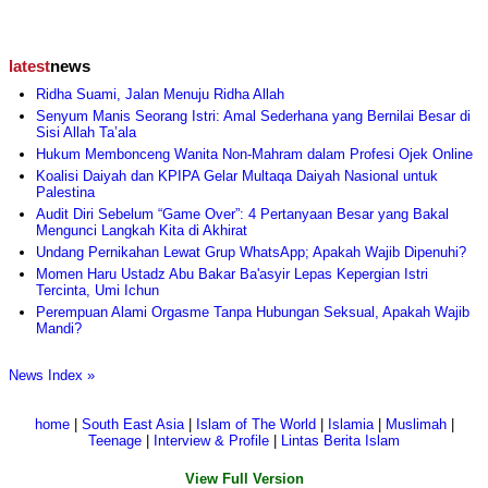
latest
news
Ridha Suami, Jalan Menuju Ridha Allah
Senyum Manis Seorang Istri: Amal Sederhana yang Bernilai Besar di
Sisi Allah Ta’ala
Hukum Membonceng Wanita Non-Mahram dalam Profesi Ojek Online
Koalisi Daiyah dan KPIPA Gelar Multaqa Daiyah Nasional untuk
Palestina
Audit Diri Sebelum “Game Over”: 4 Pertanyaan Besar yang Bakal
Mengunci Langkah Kita di Akhirat
Undang Pernikahan Lewat Grup WhatsApp; Apakah Wajib Dipenuhi?
Momen Haru Ustadz Abu Bakar Ba'asyir Lepas Kepergian Istri
Tercinta, Umi Ichun
Perempuan Alami Orgasme Tanpa Hubungan Seksual, Apakah Wajib
Mandi?
News Index »
home
|
South East Asia
|
Islam of The World
|
Islamia
|
Muslimah
|
Teenage
|
Interview & Profile
|
Lintas Berita Islam
View Full Version