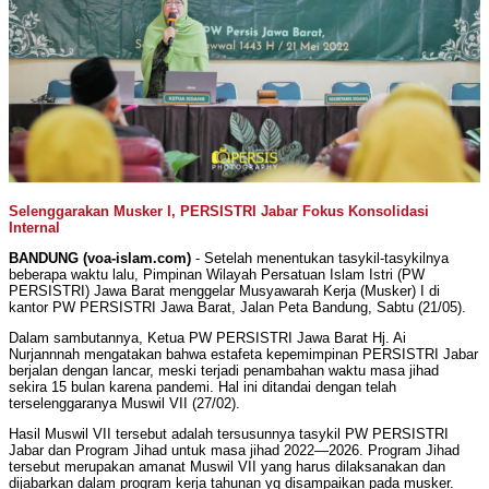
Selenggarakan Musker I, PERSISTRI Jabar Fokus Konsolidasi
Internal
BANDUNG (voa-islam.com)
- Setelah menentukan tasykil-tasykilnya
beberapa waktu lalu, Pimpinan Wilayah Persatuan Islam Istri (PW
PERSISTRI) Jawa Barat menggelar Musyawarah Kerja (Musker) I di
kantor PW PERSISTRI Jawa Barat, Jalan Peta Bandung, Sabtu (21/05).
Dalam sambutannya, Ketua PW PERSISTRI Jawa Barat Hj. Ai
Nurjannnah mengatakan bahwa estafeta kepemimpinan PERSISTRI Jabar
berjalan dengan lancar, meski terjadi penambahan waktu masa jihad
sekira 15 bulan karena pandemi. Hal ini ditandai dengan telah
terselenggaranya Muswil VII (27/02).
Hasil Muswil VII tersebut adalah tersusunnya tasykil PW PERSISTRI
Jabar dan Program Jihad untuk masa jihad 2022—2026. Program Jihad
tersebut merupakan amanat Muswil VII yang harus dilaksanakan dan
dijabarkan dalam program kerja tahunan yg disampaikan pada musker.