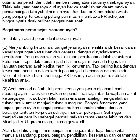
optimalitas penuh dan tidak memberi ruang atas statusnya sebagai ayah.
Tidak ada yang namanya cuti ayah ketika anak lahiran dalam rangka
pendampingan tarbiyah dini misalnya. Jam kantor 8 jam adalah waktu
yang panjang, terkadang pulang pun masih membawa PR pekerjaan
hingga nyaris tidak terlibat pengasuhan anak.
Bagaimana peran sejati seorang ayah?
Setidaknya ada 3 peran ideal seorang ayah.
(1) Menyambung keturunan. Sangat jelas ayah memiliki andil besar dalam
keberlangsungan keturunan dan generasi dengan disyariatkannya
pernikahan. Yang mana salah satu tujuan pernikahan adalah eksistensi
keturunan. Tapi tidak semata pada hal ini saja, masih ada tugas lain
lanjutan seorang ayah ketika memiliki keturunan. Tapi seiring juga dengan
kewajiban manusia dalam kehidupan ini yaitu beribadah dan menjadi
Kholifah di muka bumi. Sehingga PR besarnya adalah justru setelah
kelahiran anak.
(2) Ayah pencari nafkah. Ini peran kedua yang wajib dipahami bagi
seorang ayah. Harus diupayakan sepenuh jiwa raga atas kewajiban nafkah
keluarganya. Tidak boleh lalai, malas-malasan apalagi mengandalkan
tulang rusuk untuk menjadi tulang punggung. Banyak fenomena yang
terjadi, peran ayah sebagai pencari nafkah semakin hilang dengan
beratnya tuntutan kerja dan sulitnya mencari pekerjaan. Sehingga
menjadikan para ibu sebagai pencari nafkah utama karena lebih mudah.
Misal jadi ART, pramuniaga, tukang gosok dll.
Alam kapitalis yang minim penjaminan negara atas hajat hidup vital
manusia (sandang, papan, pangan, pendidikan, kesehatan dan keamanan)
menjadikan uang hasil jerih payah ayah berapa pun besarnya seakan tidak