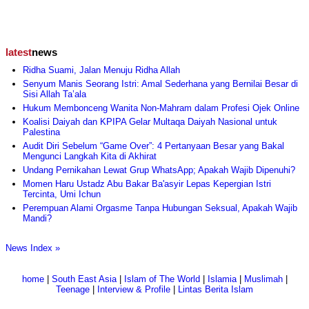
latest
news
Ridha Suami, Jalan Menuju Ridha Allah
Senyum Manis Seorang Istri: Amal Sederhana yang Bernilai Besar di
Sisi Allah Ta’ala
Hukum Membonceng Wanita Non-Mahram dalam Profesi Ojek Online
Koalisi Daiyah dan KPIPA Gelar Multaqa Daiyah Nasional untuk
Palestina
Audit Diri Sebelum “Game Over”: 4 Pertanyaan Besar yang Bakal
Mengunci Langkah Kita di Akhirat
Undang Pernikahan Lewat Grup WhatsApp; Apakah Wajib Dipenuhi?
Momen Haru Ustadz Abu Bakar Ba'asyir Lepas Kepergian Istri
Tercinta, Umi Ichun
Perempuan Alami Orgasme Tanpa Hubungan Seksual, Apakah Wajib
Mandi?
News Index »
home
|
South East Asia
|
Islam of The World
|
Islamia
|
Muslimah
|
Teenage
|
Interview & Profile
|
Lintas Berita Islam