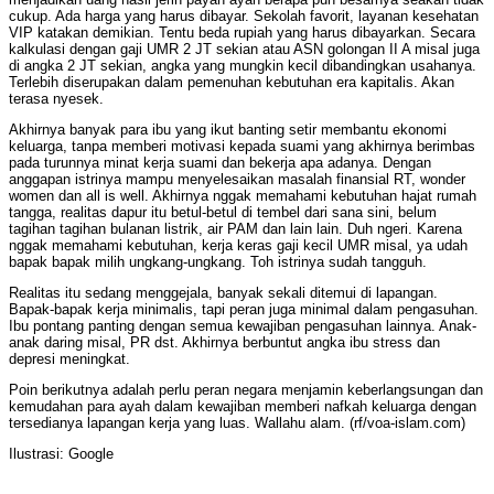
cukup. Ada harga yang harus dibayar. Sekolah favorit, layanan kesehatan
VIP katakan demikian. Tentu beda rupiah yang harus dibayarkan. Secara
kalkulasi dengan gaji UMR 2 JT sekian atau ASN golongan II A misal juga
di angka 2 JT sekian, angka yang mungkin kecil dibandingkan usahanya.
Terlebih diserupakan dalam pemenuhan kebutuhan era kapitalis. Akan
terasa nyesek.
Akhirnya banyak para ibu yang ikut banting setir membantu ekonomi
keluarga, tanpa memberi motivasi kepada suami yang akhirnya berimbas
pada turunnya minat kerja suami dan bekerja apa adanya. Dengan
anggapan istrinya mampu menyelesaikan masalah finansial RT, wonder
women dan all is well. Akhirnya nggak memahami kebutuhan hajat rumah
tangga, realitas dapur itu betul-betul di tembel dari sana sini, belum
tagihan tagihan bulanan listrik, air PAM dan lain lain. Duh ngeri. Karena
nggak memahami kebutuhan, kerja keras gaji kecil UMR misal, ya udah
bapak bapak milih ungkang-ungkang. Toh istrinya sudah tangguh.
Realitas itu sedang menggejala, banyak sekali ditemui di lapangan.
Bapak-bapak kerja minimalis, tapi peran juga minimal dalam pengasuhan.
Ibu pontang panting dengan semua kewajiban pengasuhan lainnya. Anak-
anak daring misal, PR dst. Akhirnya berbuntut angka ibu stress dan
depresi meningkat.
Poin berikutnya adalah perlu peran negara menjamin keberlangsungan dan
kemudahan para ayah dalam kewajiban memberi nafkah keluarga dengan
tersedianya lapangan kerja yang luas. Wallahu alam. (rf/voa-islam.com)
Ilustrasi: Google