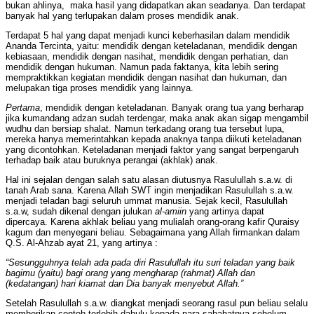
bukan ahlinya, maka hasil yang didapatkan akan seadanya. Dan terdapat
banyak hal yang terlupakan dalam proses mendidik anak.
Terdapat 5 hal yang dapat menjadi kunci keberhasilan dalam mendidik
Ananda Tercinta, yaitu: mendidik dengan keteladanan, mendidik dengan
kebiasaan, mendidik dengan nasihat, mendidik dengan perhatian, dan
mendidik dengan hukuman. Namun pada faktanya, kita lebih sering
mempraktikkan kegiatan mendidik dengan nasihat dan hukuman, dan
melupakan tiga proses mendidik yang lainnya.
Pertama
, mendidik dengan keteladanan. Banyak orang tua yang berharap
jika kumandang adzan sudah terdengar, maka anak akan sigap mengambil
wudhu dan bersiap shalat. Namun terkadang orang tua tersebut lupa,
mereka hanya memerintahkan kepada anaknya tanpa diikuti keteladanan
yang dicontohkan. Keteladanan menjadi faktor yang sangat berpengaruh
terhadap baik atau buruknya perangai (akhlak) anak.
Hal ini sejalan dengan salah satu alasan diutusnya Rasulullah s.a.w. di
tanah Arab sana. Karena Allah SWT ingin menjadikan Rasulullah s.a.w.
menjadi teladan bagi seluruh ummat manusia. Sejak kecil, Rasulullah
s.a.w, sudah dikenal dengan julukan
al-amiin
yang artinya dapat
dipercaya. Karena akhlak beliau yang mulialah orang-orang kafir Quraisy
kagum dan menyegani beliau. Sebagaimana yang Allah firmankan dalam
Q.S. Al-Ahzab ayat 21, yang artinya :
“Sesungguhnya telah ada pada diri Rasulullah itu suri teladan yang baik
bagimu (yaitu) bagi orang yang mengharap (rahmat) Allah dan
(kedatangan) hari kiamat dan Dia banyak menyebut Allah.”
Setelah Rasulullah s.a.w. diangkat menjadi seorang rasul pun beliau selalu
memberikan contoh terlebih dahulu kepada para sahabatnya sebelum