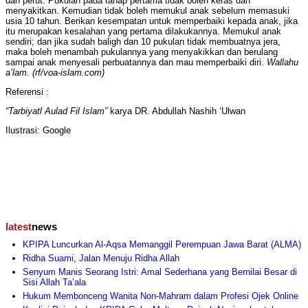
dan perut. Pukulan pada tahap pertama tidak boleh keras dan
menyakitkan. Kemudian tidak boleh memukul anak sebelum memasuki
usia 10 tahun. Berikan kesempatan untuk memperbaiki kepada anak, jika
itu merupakan kesalahan yang pertama dilakukannya. Memukul anak
sendiri; dan jika sudah baligh dan 10 pukulan tidak membuatnya jera,
maka boleh menambah pukulannya yang menyakikkan dan berulang
sampai anak menyesali perbuatannya dan mau memperbaiki diri.
Wallahu
a’lam. (rf/voa-islam.com)
Referensi :
“Tarbiyatl Aulad Fil Islam”
karya DR. Abdullah Nashih ‘Ulwan
Ilustrasi: Google
latest
news
KPIPA Luncurkan Al-Aqsa Memanggil Perempuan Jawa Barat (ALMA)
Ridha Suami, Jalan Menuju Ridha Allah
Senyum Manis Seorang Istri: Amal Sederhana yang Bernilai Besar di
Sisi Allah Ta’ala
Hukum Membonceng Wanita Non-Mahram dalam Profesi Ojek Online