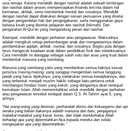
usia remaja. Karena mendidik dengan nasihat adalah sebuah bimbingan
dan nasihat dalam proses mempersiapkan Ananda tercinta dalam hal
keimanan, akhlak, serta membentuk mental dan sosialnya. Mendidik
dengan nasihat dapat dilakukan dengan seruan persuasive yang disetai
dengan pengambilan hati dan pengingakaran, serta menggunakan gaya
bahasa kisah yang disertai pelajaran dan nasihat (hikmah). Dan
pengarahan Al-Qur’an yang mengandung pesan dan nasihat.
Keempat
, mendidik dengan perhatian atau pengawasan. Maksudnya
adalah mengikuti setiap perkembangan anak dan mengawasinya dalam
pembentukan aqidah, akhlak, mental, dan sosialnya. Begitu pula dengan
terus mengecek keadaan anak dalam pendidikan fisik dan intelektualnya.
Cara memdidik ini dianggap sebagai salah satu dari asas yang kuat dalam
menbentuk manusia yang seimbang.
Manusia yang seimbang yaitu yang memberikan semua haknya sesuai
porsinya masing-masing, yang sanggup mengemban semua tanggung
jawab yang harus dipikulnya, yang melakukan semua kewajibannya, dan
yang terbentuk menjadi muslim hakiki sebagai batu pertama untuk
membangun fondasi Islam yang kokoh, yang dengannya akan terwujud
kemuliaan Islam. Allah memerintahkan untuk mendidik dengan perhatian
atau pengawasan tersebut terdapat dalam Q.S. At-Tahrim ayat 6, yang
artinya :
“Hai orang-orang yang beriman, periharalah dirimu dan keluargamu dari api
neraka yang bahan bakarnya adalah manusia dan batu; penjaganya
malaikat-malaikat yang kasar, keras, dan tidak mendurhakai Allah
terhadap apa yang diperintahkan-Nya kepada mereka dan selalu
mengerjakan apa yang diperintahkan.”