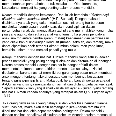
memerintahkan para sahabat untuk melakukan. Oleh karena itu,
keteladanan menjadi hal yang penting dalam proses mendidik.
Kedua,
mendidik dengan kebiasaan. Rasulullah bersabda :
“Setiap bayi
dilahirkan dalam keadaan fitrah.”
(H.R. Bukhari). Dengan maksud,
dilahirkannya anak yang dalam keadaan suci ini, orang tua berperan
melakukan pembiasaan, pendiktean, dan pendisiplinan dalam
pertumbuhan anak dan menguatkan tauhid yang murni, akhlak yang mulia,
jiwa yang agung, dan etika syariat yang lurus. Jika proses pendidikan
anak sinkron antara pembelajaran (materi) keagamaan dan pembiasaan
yang dilakukan di lingkungan kondusif (rumah, sekolah, dan teman), maka
dapat dipastikan anak tersebut akan tumbuh dalam iman yang kuat,
berakhlak islam, serta menjadi pribadi yang mulia.
Ketiga,
mendidik dengan nasihat. Proses mendidik yang satu ini adalah
proses mendidik yang paling sering dilakukan dan ditemukan di lapangan.
Karena proses mendidik dengan nasihat ini sangat efektif dalam
membentuk keimanan anak, akhlak, mental, dan sosialnya. Hal ini
disebabkan karena nasihat memiliki pengaruh yang besar untuk membuat
anak mengerti tentang hakikat sesuatu dan memberinya kesadaran
tentang prinsip-prinsip Islam. Maka tidak heran, banyak sekali ayat-ayat
Al-Qur’an yang isinya mengandung nasihat dan diulang pada banyak ayat.
Seperti sebuah kisah yang diabadikan dalam ayat Al-Qur’an, yaitu tentang
nasihat Lukman kepada anaknya yang terdapat dalam Q.S. Luqman ayat
13-17.
Jika orang dewasa saja yang hatinya sudah kotor bisa berubah karena
suatu nasihat, maka akan lebih berpengaruh jika Ananda tercinta kita
diberi nasihat dan lebih cepat menerima peringatan. Dalam mendidik
dengan nasihat, sebaiknya dilakukan sebelum Ananda tercinta memasuki