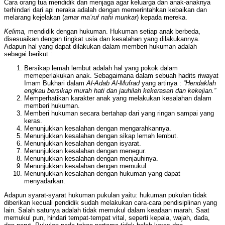
Cara orang tua mendidik dan menjaga agar keluarga dan anak-anaknya
terhindari dari api neraka adalah dengan memerintahkan kebaikan dan
melarang kejelakan (
amar ma’ruf nahi munkar
) kepada mereka.
Kelima,
mendidik dengan hukuman. Hukuman setiap anak berbeda,
disesuaikan dengan tingkat usia dan kesalahan yang dilakukannya.
Adapun hal yang dapat dilakukan dalam memberi hukuman adalah
sebagai berikut :
Bersikap lemah lembut adalah hal yang pokok dalam
memeperlakukan anak. Sebagaimana dalam sebuah hadits riwayat
Imam Bukhari dalam
Al-Adab Al-Mufrad
yang artinya :
“Hendaklah
engkau bersikap murah hati dan jauhilah kekerasan dan kekejian.”
Memperhatikan karakter anak yang melakukan kesalahan dalam
memberi hukuman.
Memberi hukuman secara bertahap dari yang ringan sampai yang
keras.
Menunjukkan kesalahan dengan mengarahkannya.
Menunjukkan kesalahan dengan sikap lemah lembut.
Menunjukkan kesalahan dengan isyarat.
Menunjukkan kesalahan dengan menegur.
Menunjukkan kesalahan dengan menjauhinya.
Menunjukkan kesalahan dengan memukul.
Menunjukkan kesalahan dengan hukuman yang dapat
menyadarkan.
Adapun syarat-syarat hukuman pukulan yaitu: hukuman pukulan tidak
diberikan kecuali pendidik sudah melakukan cara-cara pendisiplinan yang
lain. Salah satunya adalah tidak memukul dalam keadaan marah. Saat
memukul pun, hindari tempat-tempat vital, seperti kepala, wajah, dada,