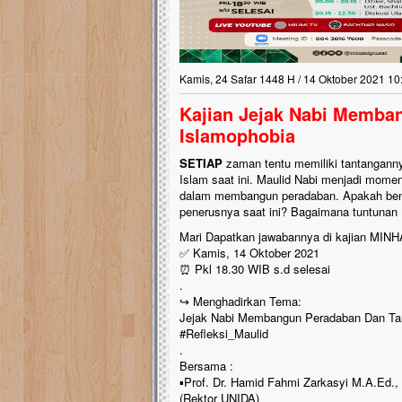
Kamis, 24 Safar 1448 H / 14 Oktober 2021 10
Kajian Jejak Nabi Memba
Islamophobia
SETIAP
zaman tentu memiliki tantanganny
Islam saat ini. Maulid Nabi menjadi momen
dalam membangun peradaban. Apakah bent
penerusnya saat ini? Bagaimana tuntunan
Mari Dapatkan jawabannya di kajian MINH
✅ Kamis, 14 Oktober 2021
⏰ Pkl 18.30 WIB s.d selesai
.
↪️ Menghadirkan Tema:
Jejak Nabi Membangun Peradaban Dan Ta
#Refleksi_Maulid
.
Bersama :
▪️Prof. Dr. Hamid Fahmi Zarkasyi M.A.Ed.,
(Rektor UNIDA)