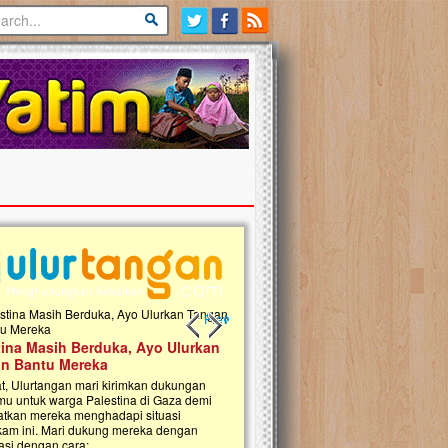
Previous slide
Next slide
tina Masih Berduka, Ayo Ulurkan
Open Donasi Wakaf Pembangu
n Bantu Mereka
Rumah Qur'an & TK Islam Terp
t, Ulurtangan mari kirimkan dukungan
Najjah di Jonggol
mu untuk warga Palestina di Gaza demi
tkan mereka menghadapi situasi
Saat ini, Ulurtangan bersama Yayasan 
am ini. Mari dukung mereka dengan
Najjahtul Islam Jonggol sedang merintis
si dengan cara:...
pembangunan Rumah Qur’an dan Tama