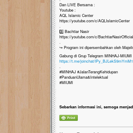
Dan LIVE Bersama :
Youtube :
AQL Islamic Center
https://youtube.com/c/AQLIslamicCenter
.
3️⃣ Bachtiar Nasir
https://youtube.com/c/BachtiarNasirOfficia
.
↪️ Program ini dipersembahkan oleh Majel
Gabung di Grup Telegram MINHAJ-MIUMI u
https://t.me/joinchat/lPy_BJLekS9mYmM1
.
#MINHAJ #JalanTerangKehidupan
#PanduanUlama&Intelektual
#MIUMI
Sebarkan informasi ini, semoga menjadi