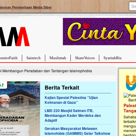
doman Pemberitaan Media Siber
unterFaith
Saintech
Muslimah
ShareVoices
SyariahBiz
bi Membangun Peradaban dan Tantangan Islamophobia
Berita Terkait
Kajian Spesial Palestina ‘’Ujian
Keimanan di Gaza’’
a Hebat Sembuh Dari
Pales
arah
Tanga
LMD 220 Masjid Salman ITB,
Membangun Kader Merdeka dan
dipenuhi dengan
Sahaba
Adaptif
erat. Meskipun baru
terbaik
ayi yang imut ini harus
mengua
Gerakan Masyarakat Melawan
g dahsyat, yaitu tumor
mencek
Islamofobia (GAMMIS) Gelar Talkshow
an...
berdona