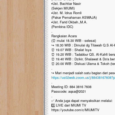
▪️Ust. Bachtiar Nasir
(Sekjen MIUMI)
▪️Ust. M. Idrus Romli
(Pakar Pemahaman ASWAJA)
▪️Ust. Farid Okbah.,M.A.
(Pembina IDC)
.
Rangkaian Acara
(⏰ mulai 18.30 WIB - selesai)
↪️ 18.30 WIB : Dimulai dg Tilawah Q.S Al-
⏰ 19.07 WIB : Shalat Isya
⏰ 19.20 WIB : Tadabbur QS. Al-Kahfi be
⏰ 19.40 WIB : Dzikir, Shalawat & Do'a ber
⏰ 20.00 WIB : Diskusi Ulama & Tokoh (ter
.
↪️ Mari menjadi salah satu bagian dari pes
https://us02web.zoom.us/j/884381676
.
Meeting ID: 884 3816 7608
Passcode: aqsa@2021
.
✅ Anda juga dapat menyaksikan melalui:
1️⃣ LIVE dari MIUMI TV
https://youtube.com/c/MIUMITV
.