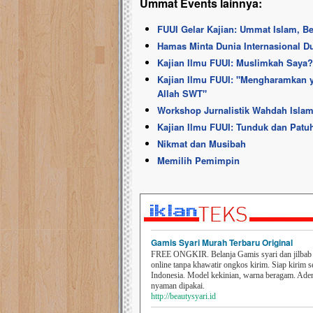
Ummat Events lainnya:
FUUI Gelar Kajian: Ummat Islam, Be
Hamas Minta Dunia Internasional D
Kajian Ilmu FUUI: Muslimkah Saya?
Kajian Ilmu FUUI: "Mengharamkan 
Allah SWT"
Workshop Jurnalistik Wahdah Islam
Kajian Ilmu FUUI: Tunduk dan Patu
Nikmat dan Musibah
Memilih Pemimpin
Gamis Syari Murah Terbaru Original
FREE ONGKIR. Belanja Gamis syari dan jilbab t
online tanpa khawatir ongkos kirim. Siap kirim s
Indonesia. Model kekinian, warna beragam. Ad
nyaman dipakai.
http://beautysyari.id