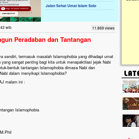
Jalan Sehat Umat Islam Solo
Lima Tahun Mangkrak, Masjid di
Pelosok ini Mengenaskan. Ayo Bantu.!!
Nasib masjid di Kampung Cilumbu ini sungguh
:42 wib
11.869 views
mengenaskan. Lima tahun mangkrak, kini nyaris
tak berbentuk masjid, dipenuhi rumput liar,
ngun Peradaban dan Tantangan
berlumut, dan menghitam terpapar panas dan
hujan....
a sendiri, termasuk masalah Islamophobia yang dihadapi umat
 yang sangat penting bagi kita untuk menapaktilasi jejak Nabi
uk-bentuk tantangan Islamophobia dimasa Nabi dan
 Nabi dalam menyikapi Islamophobia?
AJ malam ini :
ntangan Islamophobia
 M.Phil