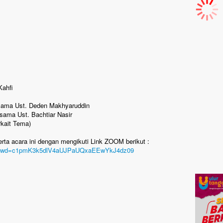
Kahfi
rsama Ust. Deden Makhyaruddin
sama Ust. Bachtiar Nasir
kait Tema)
erta acara ini dengan mengikuti Link ZOOM berikut :
08?pwd=c1pmK3k5dlV4aUJPaUQxaEEwYkJ4dz09