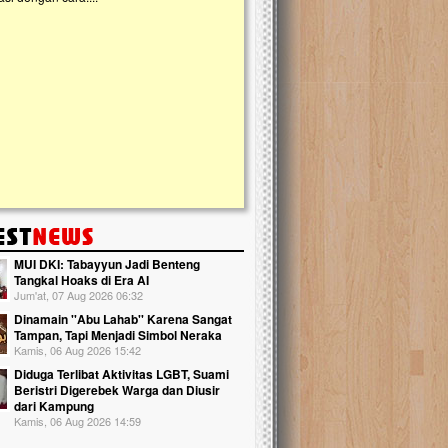
kanak Islam Terpadu (TKIT) An Najjah d
Gedung Majelis Taklim di Jonggol,...
MUI DKI: Tabayyun Jadi Benteng
Tangkal Hoaks di Era AI
Jum'at, 07 Aug 2026 06:32
Dinamain ''Abu Lahab'' Karena Sangat
Tampan, Tapi Menjadi Simbol Neraka
Kamis, 06 Aug 2026 15:42
Diduga Terlibat Aktivitas LGBT, Suami
Beristri Digerebek Warga dan Diusir
dari Kampung
Kamis, 06 Aug 2026 14:59