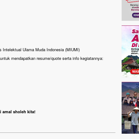
l
is Intelektual Ulama Muda Indonesia (MIUMI)
ntuk mendapatkan resume/quote serta info kegiatannya:
 amal sholeh kita!