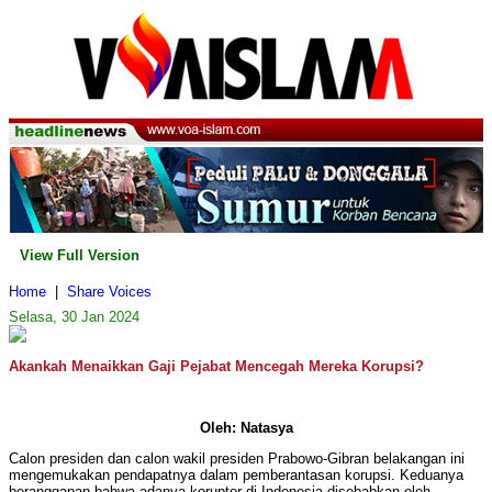
View Full Version
Home
|
Share Voices
Selasa, 30 Jan 2024
Akankah Menaikkan Gaji Pejabat Mencegah Mereka Korupsi?
Oleh: Natasya
Calon presiden dan calon wakil presiden Prabowo-Gibran belakangan ini
mengemukakan pendapatnya dalam pemberantasan korupsi. Keduanya
beranggapan bahwa adanya koruptor di Indonesia disebabkan oleh