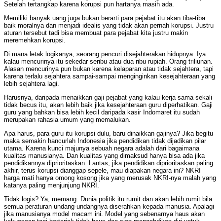
Setelah tertangkap karena korupsi pun hartanya masih ada.
Memiliki banyak uang juga bukan berarti para pejabat itu akan tiba-tiba
baik moralnya dan menjadi idealis yang tidak akan pernah korupsi. Justru
aturan tersebut tadi bisa membuat para pejabat kita justru makin
meremehkan korupsi.
Di mana letak logikanya, seorang pencuri disejahterakan hidupnya. Iya
kalau mencurinya itu sekedar seribu atau dua ribu rupiah. Orang triliunan.
Alasan mencurinya pun bukan karena kelaparan atau tidak sejahtera, tapi
karena terlalu sejahtera sampai-sampai menginginkan kesejahteraan yang
lebih sejahtera lagi.
Harusnya, daripada menaikkan gaji pejabat yang kalau kerja sama sekali
tidak becus itu, akan lebih baik jika kesejahteraan guru diperhatikan. Gaji
guru yang bahkan bisa lebih kecil daripada kasir Indomaret itu sudah
merupakan rahasia umum yang memalukan.
Apa harus, para guru itu korupsi dulu, baru dinaikkan gajinya? Jika begitu
maka semakin hancurlah Indonesia jika pendidikan tidak dijadikan pilar
utama. Karena kunci majunya sebuah negara adalah dari bagaimana
kualitas manusianya. Dan kualitas yang dimaksud hanya bisa ada jika
pendidikannya diprioritaskan. Lantas, jika pendidikan diprioritaskan paling
akhir, terus korupsi dianggap sepele, mau diapakan negara ini? NKRI
harga mati hanya omong kosong jika yang merusak NKRI-nya malah yang
katanya paling menjunjung NKRI.
Tidak logis? Ya, memang. Dunia politik itu rumit dan akan lebih rumit bila
semua peraturan undang-undangnya diserahkan kepada manusia. Apalagi
jika manusianya model macam ini. Model yang sebenarnya haus akan