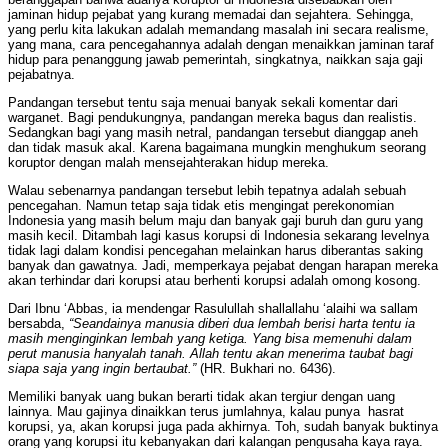
jaminan hidup pejabat yang kurang memadai dan sejahtera. Sehingga,
yang perlu kita lakukan adalah memandang masalah ini secara realisme,
yang mana, cara pencegahannya adalah dengan menaikkan jaminan taraf
hidup para penanggung jawab pemerintah, singkatnya, naikkan saja gaji
pejabatnya.
Pandangan tersebut tentu saja menuai banyak sekali komentar dari
warganet. Bagi pendukungnya, pandangan mereka bagus dan realistis.
Sedangkan bagi yang masih netral, pandangan tersebut dianggap aneh
dan tidak masuk akal. Karena bagaimana mungkin menghukum seorang
koruptor dengan malah mensejahterakan hidup mereka.
Walau sebenarnya pandangan tersebut lebih tepatnya adalah sebuah
pencegahan. Namun tetap saja tidak etis mengingat perekonomian
Indonesia yang masih belum maju dan banyak gaji buruh dan guru yang
masih kecil. Ditambah lagi kasus korupsi di Indonesia sekarang levelnya
tidak lagi dalam kondisi pencegahan melainkan harus diberantas saking
banyak dan gawatnya. Jadi, memperkaya pejabat dengan harapan mereka
akan terhindar dari korupsi atau berhenti korupsi adalah omong kosong.
Dari Ibnu ‘Abbas, ia mendengar Rasulullah shallallahu ‘alaihi wa sallam
bersabda,
“Seandainya manusia diberi dua lembah berisi harta tentu ia
masih menginginkan lembah yang ketiga. Yang bisa memenuhi dalam
perut manusia hanyalah tanah. Allah tentu akan menerima taubat bagi
siapa saja yang ingin bertaubat.”
(HR. Bukhari no. 6436).
Memiliki banyak uang bukan berarti tidak akan tergiur dengan uang
lainnya. Mau gajinya dinaikkan terus jumlahnya, kalau punya hasrat
korupsi, ya, akan korupsi juga pada akhirnya. Toh, sudah banyak buktinya
orang yang korupsi itu kebanyakan dari kalangan pengusaha kaya raya.