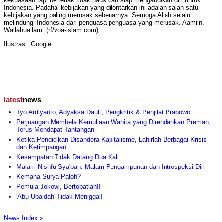
kekuasaan tapi berteriak tidak haus dan siap mengabdikan diri untuk
Indonesia. Padahal kebijakan yang dilontarkan ini adalah salah satu
kebijakan yang paling merusak sebenarnya. Semoga Allah selalu
melindungi Indonesia dari penguasa-penguasa yang merusak. Aamiin.
Wallahua’lam. (rf/voa-islam.com)
Ilustrasi: Google
latest
news
Tyo Ardiyanto, Adyaksa Dault, Pengkritik & Penjilat Prabowo
Perjuangan Membela Kemuliaan Wanita yang Direndahkan Preman,
Terus Mendapat Tantangan
Ketika Pendidikan Disandera Kapitalisme, Lahirlah Berbagai Krisis
dan Ketimpangan
Kesempatan Tidak Datang Dua Kali
Malam Nishfu Sya'ban: Malam Pengampunan dan Introspeksi Diri
Kemana Surya Paloh?
Pemuja Jokowi, Bertobatlah!!
'Abu Ubaidah' Tidak Meniggal!
News Index »