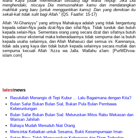
Maha Kaya (tidak memerlukan sesuatu) lagi Maha Terpuji. Jika Dia
menghendaki, niscaya Dia memusnahkan kamu dan mendatangkan
makhluk yang baru (untuk menggantikan kamu). Dan yang demikian itu
sekali-kali tidak sulit bagi Allah.
” (QS. Faathir: 15-17)
Allah “Al-Ghaniyyu” yang artinya Mahakaya adalah yang tidak bergantung
kepada selain-Nya pada dzat-Nya dan sifat-Nya. Tidak tunduk dan butuh
kepada selain-Nya. Sementara orang yang secara dzat dan sifatnya butuh
kepada unsur eksternal maka keberadaannya tidak sempurna dan ia butuh
kepada usaha selainnya, dan Allah Mahasuci dari semua ini. Karenanya,
tidak ada yang kaya dan tidak butuh kepada selainnya secara mutlak dan
sempurna kecuali Allah ‘Azza wa Jalla. Wallahu a’lam. [PurWD/voa-
islam.com]
latest
news
Rasulullah Menangis di Tepi Kubur ... Lalu Bagaimana dengan Kita?
Bulan Safar Bukan Bulan Sial, Bukan Pula Bulan Pembawa
Keberuntungan
Bulan Safar Bukan Bulan Sial: Meluruskan Mitos Rabu Wekasan dan
Warisan Jahiliah
Bahaya Mudah Menuduh Niat Orang
Mencintai Kebaikan untuk Sesama, Bukti Kesempurnaan Iman
Setan Bisu: Tidak Menyuarakan Kebenaran dan Diam Terhadap