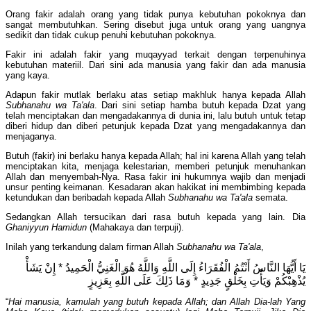
Orang fakir adalah orang yang tidak punya kebutuhan pokoknya dan
sangat membutuhkan. Sering disebut juga untuk orang yang uangnya
sedikit dan tidak cukup penuhi kebutuhan pokoknya.
Fakir ini adalah fakir yang muqayyad terkait dengan terpenuhinya
kebutuhan materiil. Dari sini ada manusia yang fakir dan ada manusia
yang kaya.
Adapun fakir mutlak berlaku atas setiap makhluk hanya kepada Allah
Subhanahu wa Ta'ala
. Dari sini setiap hamba butuh kepada Dzat yang
telah menciptakan dan mengadakannya di dunia ini, lalu butuh untuk tetap
diberi hidup dan diberi petunjuk kepada Dzat yang mengadakannya dan
menjaganya.
Butuh (fakir) ini berlaku hanya kepada Allah; hal ini karena Allah yang telah
menciptakan kita, menjaga kelestarian, memberi petunjuk menuhankan
Allah dan menyembah-Nya. Rasa fakir ini hukumnya wajib dan menjadi
unsur penting keimanan. Kesadaran akan hakikat ini membimbing kepada
ketundukan dan beribadah kepada Allah
Subhanahu wa Ta'ala
semata.
Sedangkan Allah tersucikan dari rasa butuh kepada yang lain. Dia
Ghaniyyun Hamidun
(Mahakaya dan terpuji).
Inilah yang terkandung dalam firman Allah
Subhanahu wa Ta'ala
,
يَا أَيُّهَا النَّاسُ أَنْتُمُ الْفُقَرَاءُ إِلَى اللَّهِ وَاللَّهُ هُوَ الْغَنِيُّ الْحَمِيدُ * إِنْ يَشَأْ
يُذْهِبْكُمْ وَيَأْتِ بِخَلْقٍ جَدِيدٍ * وَمَا ذَلِكَ عَلَى اللَّهِ بِعَزِيزٍ
“
Hai manusia, kamulah yang butuh kepada Allah; dan Allah Dia-lah Yang