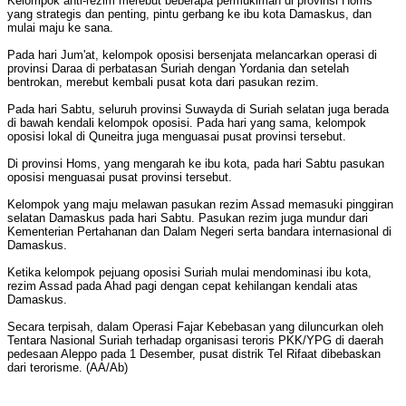
Kelompok anti-rezim merebut beberapa permukiman di provinsi Homs
yang strategis dan penting, pintu gerbang ke ibu kota Damaskus, dan
mulai maju ke sana.
Pada hari Jum'at, kelompok oposisi bersenjata melancarkan operasi di
provinsi Daraa di perbatasan Suriah dengan Yordania dan setelah
bentrokan, merebut kembali pusat kota dari pasukan rezim.
Pada hari Sabtu, seluruh provinsi Suwayda di Suriah selatan juga berada
di bawah kendali kelompok oposisi. Pada hari yang sama, kelompok
oposisi lokal di Quneitra juga menguasai pusat provinsi tersebut.
Di provinsi Homs, yang mengarah ke ibu kota, pada hari Sabtu pasukan
oposisi menguasai pusat provinsi tersebut.
Kelompok yang maju melawan pasukan rezim Assad memasuki pinggiran
selatan Damaskus pada hari Sabtu. Pasukan rezim juga mundur dari
Kementerian Pertahanan dan Dalam Negeri serta bandara internasional di
Damaskus.
Ketika kelompok pejuang oposisi Suriah mulai mendominasi ibu kota,
rezim Assad pada Ahad pagi dengan cepat kehilangan kendali atas
Damaskus.
Secara terpisah, dalam Operasi Fajar Kebebasan yang diluncurkan oleh
Tentara Nasional Suriah terhadap organisasi teroris PKK/YPG di daerah
pedesaan Aleppo pada 1 Desember, pusat distrik Tel Rifaat dibebaskan
dari terorisme. (AA/Ab)