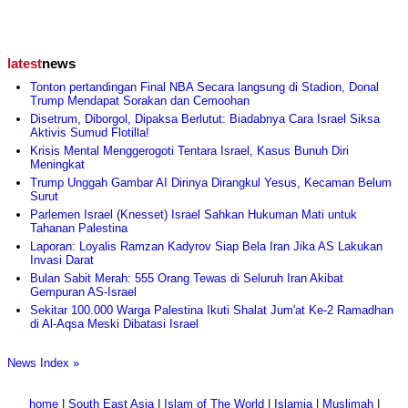
latest
news
Tonton pertandingan Final NBA Secara langsung di Stadion, Donal
Trump Mendapat Sorakan dan Cemoohan
Disetrum, Diborgol, Dipaksa Berlutut: Biadabnya Cara Israel Siksa
Aktivis Sumud Flotilla!
Krisis Mental Menggerogoti Tentara Israel, Kasus Bunuh Diri
Meningkat
Trump Unggah Gambar AI Dirinya Dirangkul Yesus, Kecaman Belum
Surut
Parlemen Israel (Knesset) Israel Sahkan Hukuman Mati untuk
Tahanan Palestina
Laporan: Loyalis Ramzan Kadyrov Siap Bela Iran Jika AS Lakukan
Invasi Darat
Bulan Sabit Merah: 555 Orang Tewas di Seluruh Iran Akibat
Gempuran AS-Israel
Sekitar 100.000 Warga Palestina Ikuti Shalat Jum'at Ke-2 Ramadhan
di Al-Aqsa Meski Dibatasi Israel
News Index »
home
|
South East Asia
|
Islam of The World
|
Islamia
|
Muslimah
|