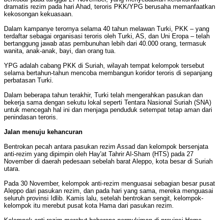
dramatis rezim pada hari Ahad, teroris PKK/YPG berusaha memanfaatkan
kekosongan kekuasaan.
Dalam kampanye terornya selama 40 tahun melawan Turki, PKK – yang
terdaftar sebagai organisasi teroris oleh Turki, AS, dan Uni Eropa – telah
bertanggung jawab atas pembunuhan lebih dari 40.000 orang, termasuk
wanita, anak-anak, bayi, dan orang tua.
YPG adalah cabang PKK di Suriah, wilayah tempat kelompok tersebut
selama bertahun-tahun mencoba membangun koridor teroris di sepanjang
perbatasan Turki.
Dalam beberapa tahun terakhir, Turki telah mengerahkan pasukan dan
bekerja sama dengan sekutu lokal seperti Tentara Nasional Suriah (SNA)
untuk mencegah hal ini dan menjaga penduduk setempat tetap aman dari
penindasan teroris.
Jalan menuju kehancuran
Bentrokan pecah antara pasukan rezim Assad dan kelompok bersenjata
anti-rezim yang dipimpin oleh Hay'at Tahrir Al-Sham (HTS) pada 27
November di daerah pedesaan sebelah barat Aleppo, kota besar di Suriah
utara.
Pada 30 November, kelompok anti-rezim menguasai sebagian besar pusat
Aleppo dari pasukan rezim, dan pada hari yang sama, mereka menguasai
seluruh provinsi Idlib. Kamis lalu, setelah bentrokan sengit, kelompok-
kelompok itu merebut pusat kota Hama dari pasukan rezim.