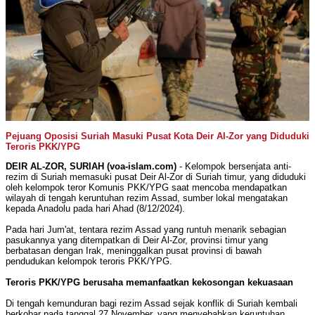
Pejuang Oposisi Suriah Masuki Pusat Kota Deir Al-Zor yang Diduduki
Teroris PKK/YPG
DEIR AL-ZOR, SURIAH (voa-islam.com)
- Kelompok bersenjata anti-
rezim di Suriah memasuki pusat Deir Al-Zor di Suriah timur, yang diduduki
oleh kelompok teror Komunis PKK/YPG saat mencoba mendapatkan
wilayah di tengah keruntuhan rezim Assad, sumber lokal mengatakan
kepada Anadolu pada hari Ahad (8/12/2024).
Pada hari Jum'at, tentara rezim Assad yang runtuh menarik sebagian
pasukannya yang ditempatkan di Deir Al-Zor, provinsi timur yang
berbatasan dengan Irak, meninggalkan pusat provinsi di bawah
pendudukan kelompok teroris PKK/YPG.
Teroris PKK/YPG berusaha memanfaatkan kekosongan kekuasaan
Di tengah kemunduran bagi rezim Assad sejak konflik di Suriah kembali
berkobar pada tanggal 27 November, yang menyebabkan keruntuhan