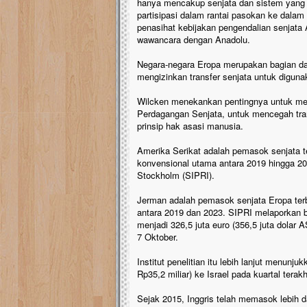
hanya mencakup senjata dan sistem yang b
partisipasi dalam rantai pasokan ke dalam 
penasihat kebijakan pengendalian senjata 
wawancara dengan Anadolu.
Negara-negara Eropa merupakan bagian da
mengizinkan transfer senjata untuk diguna
Wilcken menekankan pentingnya untuk mem
Perdagangan Senjata, untuk mencegah trans
prinsip hak asasi manusia.
Amerika Serikat adalah pemasok senjata t
konvensional utama antara 2019 hingga 202
Stockholm (SIPRI).
Jerman adalah pemasok senjata Eropa terbe
antara 2019 dan 2023. SIPRI melaporkan b
menjadi 326,5 juta euro (356,5 juta dolar A
7 Oktober.
Institut penelitian itu lebih lanjut menunju
Rp35,2 miliar) ke Israel pada kuartal terak
Sejak 2015, Inggris telah memasok lebih dar