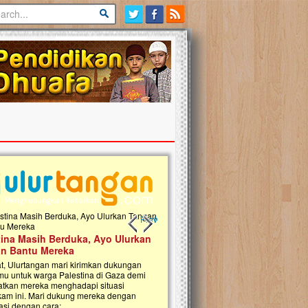
Previous slide
Next slide
tina Masih Berduka, Ayo Ulurkan
Open Donasi Wakaf Pembangu
n Bantu Mereka
Rumah Qur'an & TK Islam Terp
t, Ulurtangan mari kirimkan dukungan
Najjah di Jonggol
mu untuk warga Palestina di Gaza demi
tkan mereka menghadapi situasi
Saat ini, Ulurtangan bersama Yayasan 
am ini. Mari dukung mereka dengan
Najjahtul Islam Jonggol sedang merintis
si dengan cara:...
pembangunan Rumah Qur’an dan Tama