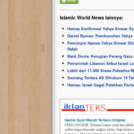
Islamic World News lainnya:
Hamas Konfirmasi Yahya Sinwar Sy
Daniel Byman: Pembunuhan Yahya Sin
Pemimpin Hamas Yahya Sinwar Dilap
Rafah
Bank Dunia: Kerugian Perang Gaza 
Pemerintah Libanon Sebut Israel L
Lebih dari 11.406 Siswa Palestina M
Seorang Tentara AS Dihukum 14 Tah
Hamas: Israel Gagal Patahkan Perl
Gamis Syari Murah Terbaru Original
FREE ONGKIR. Belanja Gamis syari dan jilbab t
online tanpa khawatir ongkos kirim. Siap kirim s