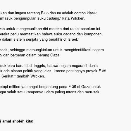
kan dan litigasi tentang F-35 dan ini adalah contoh klasik
termasuk pengumpulan suku cadang,” kata Wilcken.
b untuk mengecualikan diri mereka dari rantai pasokan ini
 “Mereka perlu memastikan bahwa suku cadang dan komponen
dalam sistem senjata yang berakhir di Israel.”
acak, sehingga memungkinkan untuk mengidentifikasi negara
35 dan berperan dalam perang Gaza.
suk baru-baru ini di Inggris, bahwa negara-negara di dunia
ir ada alasan politik yang jelas, karena pentingnya proyek F-35
 Serikat,” tambah Wilcken.
tetapi militernya sangat bergantung pada F-35 di Gaza untuk
agai salah satu kampanye udara paling intens dan merusak
 amal sholeh kita!