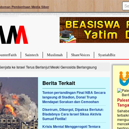
doman Pemberitaan Media Siber
unterFaith
Saintech
Muslimah
ShareVoices
SyariahBiz
enjata ke Israel Terus Berlanjut Meski Genosida Berlangsung
Berita Terkait
Tonton pertandingan Final NBA Secara
langsung di Stadion, Donal Trump
a Hebat Sembuh Dari
Pales
Mendapat Sorakan dan Cemoohan
arah
Tanga
Disetrum, Diborgol, Dipaksa Berlutut:
dipenuhi dengan
Sahaba
Biadabnya Cara Israel Siksa Aktivis
erat. Meskipun baru
terbaik
Sumud Flotilla!
ayi yang imut ini harus
mengua
g dahsyat, yaitu tumor
mencek
Krisis Mental Menggerogoti Tentara
an...
berdona