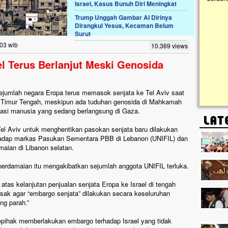
Israel, Kasus Bunuh Diri Meningkat
Trump Unggah Gambar AI Dirinya
Lima Tahun Mangkrak, Masjid di
Dirangkul Yesus, Kecaman Belum
Pelosok ini Mengenaskan. Ayo Bantu.!!
Surut
Nasib masjid di Kampung Cilumbu ini sungguh
:03 wib
10.369 views
mengenaskan. Lima tahun mangkrak, kini nyaris
tak berbentuk masjid, dipenuhi rumput liar,
el Terus Berlanjut Meski Genosida
berlumut, dan menghitam terpapar panas dan
hujan....
ejumlah negara Eropa terus memasok senjata ke Tel Aviv saat
i Timur Tengah, meskipun ada tuduhan genosida di Mahkamah
asasi manusia yang sedang berlangsung di Gaza.
el Aviv untuk menghentikan pasokan senjata baru dilakukan
terhadap markas Pasukan Sementara PBB di Lebanon (UNIFIL) dan
maian di Libanon selatan.
erdamaian itu mengakibatkan sejumlah anggota UNIFIL terluka.
atas kelanjutan penjualan senjata Eropa ke Israel di tengah
ak agar “embargo senjata” dilakukan secara keseluruhan
ng parah.”
epihak memberlakukan embargo terhadap Israel yang tidak