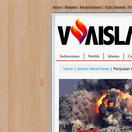
|
|
|
|
Home
Redaksi
Advertisement
Kirim Naskah
Pe
Indonesiana
Worlds
Islamia
Co
Home
|
Islamic World News
| Penjualan S
Bantu Naura, Balit
Tumor Pembuluh D
Hidup Naura Salsabila 
rintangan yang sangat b
berusia sepuluh bulan, b
menghadapi penyakit yan
pembuluh darah berukur