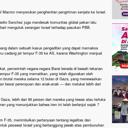
l Macron menyerukan penghentian pengiriman senjata ke Israel.
Pedro Sanchez juga mendesak komunitas global pekan lalu
bari mengutuk serangan Israel terhadap pasukan PBB.
juang dalam sebuah kasus pengadilan yang dapat memaksa
ku cadang jet tempur F-35 ke AS, karena Washington menjual
at, pemerintah negara-negara Barat berada di bawah tekanan
 tempur F-35 yang mematikan, yang telah digunakan oleh
gan brutal mereka selama 12 bulan di Gaza, yang menewaskan
gian besar perempuan dan anak-anak — dan melukai lebih dari
 Gaza, lebih dari 95 persen dari mereka yang tewas atau terluka
oran yang menunjukkan bahwa tren ini telah berlanjut sejak 7
am F-35, menimbulkan pertanyaan tentang legalitas dan
l untuk pesawat Israel yang bertanggung jawab atas pembunuhan