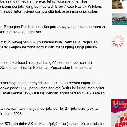
erasal dari negara mereka, tetapi juga menghentikan
sistem senjata yang bermuara di Israel,” kata Patrick Wilcken,
Amnesti Internasiona dan peneliti hak asasi manusia, dalam
ri Perjanjian Perdagangan Senjata 2013, yang melarang mereka
kan menyerang target sipil.
atuhi kewajiban hukum internasional, termasuk Perjanjian
fer senjata ke zona konflik dan menjunjung tinggi prinsip-
erbesar ke Israel, menyumbang 69 persen impor senjata
3, menurut Institut Penelitian Perdamaian Internasional
sar bagi Israel, menyediakan sekitar 30 persen impor Israel
ahwa pada 2023, pengiriman senjata Berlin ke Israel meningkat
S atau sekitar Rp5,5 triliun), dengan angka tersebut naik setelah
kkan bahwa Italia menjual senjata senilai 2,1 juta euro (sekitar
hir tahun 2023.
i 576 juta dolar AS (sekitar Rp8,9 triliun) dalam izin senjata ke