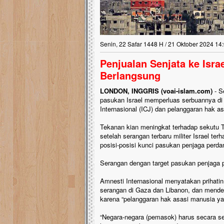
Senin, 22 Safar 1448 H / 21 Oktober 2024 14
Penjualan Senjata ke Isra
Berlangsung
LONDON, INGGRIS (voai-islam.com)
- S
pasukan Israel memperluas serbuannya d
Internasional (ICJ) dan pelanggaran hak 
Tekanan kian meningkat terhadap sekutu T
setelah serangan terbaru militer Israel 
posisi-posisi kunci pasukan penjaga perda
Serangan dengan target pasukan penjaga p
Amnesti Internasional menyatakan prihatin 
serangan di Gaza dan Libanon, dan mendes
karena “pelanggaran hak asasi manusia ya
“Negara-negara (pemasok) harus secara s