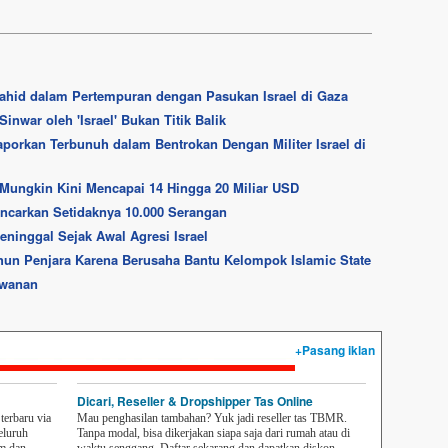
ahid dalam Pertempuran dengan Pasukan Israel di Gaza
war oleh 'Israel' Bukan Titik Balik
orkan Terbunuh dalam Bentrokan Dengan Militer Israel di
Mungkin Kini Mencapai 14 Hingga 20 Miliar USD
ancarkan Setidaknya 10.000 Serangan
eninggal Sejak Awal Agresi Israel
un Penjara Karena Berusaha Bantu Kelompok Islamic State
awanan
+Pasang iklan
Dicari, Reseller & Dropshipper Tas Online
erbaru via
Mau penghasilan tambahan? Yuk jadi reseller tas TBMR.
eluruh
Tanpa modal, bisa dikerjakan siapa saja dari rumah atau di