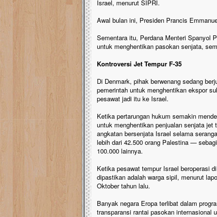
Israel, menurut SIPRI.
Awal bulan ini, Presiden Prancis Emmanue
Sementara itu, Perdana Menteri Spanyol 
untuk menghentikan pasokan senjata, sem
Kontroversi Jet Tempur F-35
Di Denmark, pihak berwenang sedang ber
pemerintah untuk menghentikan ekspor su
pesawat jadi itu ke Israel.
Ketika pertarungan hukum semakin mendek
untuk menghentikan penjualan senjata jet
angkatan bersenjata Israel selama seran
lebih dari 42.500 orang Palestina — seba
100.000 lainnya.
Ketika pesawat tempur Israel beroperasi di
dipastikan adalah warga sipil, menurut lap
Oktober tahun lalu.
Banyak negara Eropa terlibat dalam progr
transparansi rantai pasokan internasiona