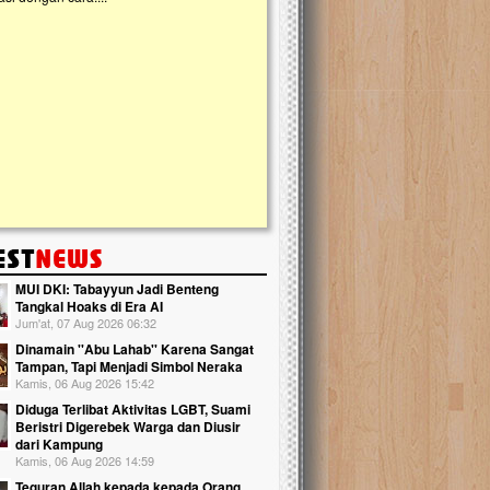
kanak Islam Terpadu (TKIT) An Najjah d
Gedung Majelis Taklim di Jonggol,...
MUI DKI: Tabayyun Jadi Benteng
Tangkal Hoaks di Era AI
Jum'at, 07 Aug 2026 06:32
Dinamain ''Abu Lahab'' Karena Sangat
Tampan, Tapi Menjadi Simbol Neraka
Kamis, 06 Aug 2026 15:42
Diduga Terlibat Aktivitas LGBT, Suami
Beristri Digerebek Warga dan Diusir
dari Kampung
Kamis, 06 Aug 2026 14:59
Teguran Allah kepada kepada Orang