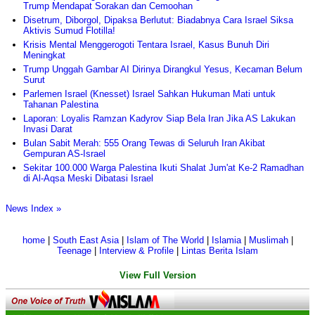
Trump Mendapat Sorakan dan Cemoohan
Disetrum, Diborgol, Dipaksa Berlutut: Biadabnya Cara Israel Siksa
Aktivis Sumud Flotilla!
Krisis Mental Menggerogoti Tentara Israel, Kasus Bunuh Diri
Meningkat
Trump Unggah Gambar AI Dirinya Dirangkul Yesus, Kecaman Belum
Surut
Parlemen Israel (Knesset) Israel Sahkan Hukuman Mati untuk
Tahanan Palestina
Laporan: Loyalis Ramzan Kadyrov Siap Bela Iran Jika AS Lakukan
Invasi Darat
Bulan Sabit Merah: 555 Orang Tewas di Seluruh Iran Akibat
Gempuran AS-Israel
Sekitar 100.000 Warga Palestina Ikuti Shalat Jum'at Ke-2 Ramadhan
di Al-Aqsa Meski Dibatasi Israel
News Index »
home
|
South East Asia
|
Islam of The World
|
Islamia
|
Muslimah
|
Teenage
|
Interview & Profile
|
Lintas Berita Islam
View Full Version