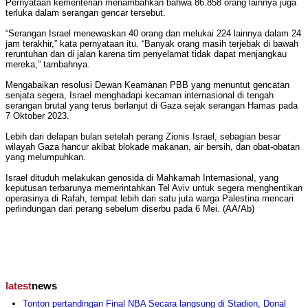
Pernyataan kementerian menambahkan bahwa 86.858 orang lainnya juga
terluka dalam serangan gencar tersebut.
“Serangan Israel menewaskan 40 orang dan melukai 224 lainnya dalam 24
jam terakhir,” kata pernyataan itu. “Banyak orang masih terjebak di bawah
reruntuhan dan di jalan karena tim penyelamat tidak dapat menjangkau
mereka,” tambahnya.
Mengabaikan resolusi Dewan Keamanan PBB yang menuntut gencatan
senjata segera, Israel menghadapi kecaman internasional di tengah
serangan brutal yang terus berlanjut di Gaza sejak serangan Hamas pada
7 Oktober 2023.
Lebih dari delapan bulan setelah perang Zionis Israel, sebagian besar
wilayah Gaza hancur akibat blokade makanan, air bersih, dan obat-obatan
yang melumpuhkan.
Israel dituduh melakukan genosida di Mahkamah Internasional, yang
keputusan terbarunya memerintahkan Tel Aviv untuk segera menghentikan
operasinya di Rafah, tempat lebih dari satu juta warga Palestina mencari
perlindungan dari perang sebelum diserbu pada 6 Mei. (AA/Ab)
latest
news
Tonton pertandingan Final NBA Secara langsung di Stadion, Donal