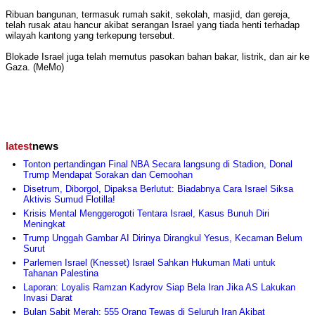
Ribuan bangunan, termasuk rumah sakit, sekolah, masjid, dan gereja,
telah rusak atau hancur akibat serangan Israel yang tiada henti terhadap
wilayah kantong yang terkepung tersebut.
Blokade Israel juga telah memutus pasokan bahan bakar, listrik, dan air ke
Gaza. (MeMo)
latest
news
Tonton pertandingan Final NBA Secara langsung di Stadion, Donal
Trump Mendapat Sorakan dan Cemoohan
Disetrum, Diborgol, Dipaksa Berlutut: Biadabnya Cara Israel Siksa
Aktivis Sumud Flotilla!
Krisis Mental Menggerogoti Tentara Israel, Kasus Bunuh Diri
Meningkat
Trump Unggah Gambar AI Dirinya Dirangkul Yesus, Kecaman Belum
Surut
Parlemen Israel (Knesset) Israel Sahkan Hukuman Mati untuk
Tahanan Palestina
Laporan: Loyalis Ramzan Kadyrov Siap Bela Iran Jika AS Lakukan
Invasi Darat
Bulan Sabit Merah: 555 Orang Tewas di Seluruh Iran Akibat