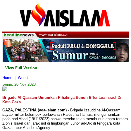
View Full Version
Home
|
Worlds
Senin, 20 Nov 2023
Brigade Al-Qassam Umumkan Pihaknya Bunuh 6 Tentara Israel Di
Kota Gaza
GAZA, PALESTINA (voa-islam.com)
- Brigade Izzuddine Al-Qassam,
sayap militer kelompok perlawanan Palestina Hamas, mengumumkan
pada hari Ahad (19/11/2023) bahwa mereka telah membunuh enam tentara
Zionis Israel dari jarak nol di lingkungan Juhor ad-Dik di tenggara kota
Gaza, lapor Anadolu Agency.