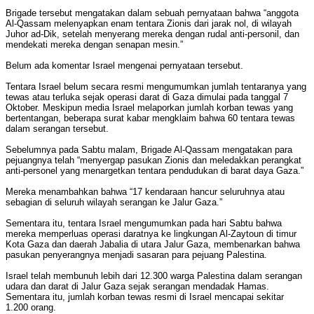
Brigade tersebut mengatakan dalam sebuah pernyataan bahwa “anggota
Al-Qassam melenyapkan enam tentara Zionis dari jarak nol, di wilayah
Juhor ad-Dik, setelah menyerang mereka dengan rudal anti-personil, dan
mendekati mereka dengan senapan mesin.”
Belum ada komentar Israel mengenai pernyataan tersebut.
Tentara Israel belum secara resmi mengumumkan jumlah tentaranya yang
tewas atau terluka sejak operasi darat di Gaza dimulai pada tanggal 7
Oktober. Meskipun media Israel melaporkan jumlah korban tewas yang
bertentangan, beberapa surat kabar mengklaim bahwa 60 tentara tewas
dalam serangan tersebut.
Sebelumnya pada Sabtu malam, Brigade Al-Qassam mengatakan para
pejuangnya telah “menyergap pasukan Zionis dan meledakkan perangkat
anti-personel yang menargetkan tentara pendudukan di barat daya Gaza.”
Mereka menambahkan bahwa “17 kendaraan hancur seluruhnya atau
sebagian di seluruh wilayah serangan ke Jalur Gaza.”
Sementara itu, tentara Israel mengumumkan pada hari Sabtu bahwa
mereka memperluas operasi daratnya ke lingkungan Al-Zaytoun di timur
Kota Gaza dan daerah Jabalia di utara Jalur Gaza, membenarkan bahwa
pasukan penyerangnya menjadi sasaran para pejuang Palestina.
Israel telah membunuh lebih dari 12.300 warga Palestina dalam serangan
udara dan darat di Jalur Gaza sejak serangan mendadak Hamas.
Sementara itu, jumlah korban tewas resmi di Israel mencapai sekitar
1.200 orang.