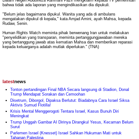
Dalam Negeri Abdolreza Rahmani Fazli mengklaim kepada TV pemerintah
bahwa tidak ada laporan yang mengindikasikan dia dipukuli.
"Belum jelas bagaimana dipukul. Wanita yang ada di ambulans
mengatakan dipukul di kepala," kata Amjad Amini, ayah Mahsa, kepada
Rudaw, Senin.
Human Rights Watch meminta pihak berwenang Iran untuk melakukan
"penyelidikan yang transparan, meminta pertanggungjawaban mereka
yang bertanggung jawab atas kematian Mahsa dan memberikan reparasi
kepada keluarganya adalah mutlak diperlukan." (TNA)
latest
news
Tonton pertandingan Final NBA Secara langsung di Stadion, Donal
Trump Mendapat Sorakan dan Cemoohan
Disetrum, Diborgol, Dipaksa Berlutut: Biadabnya Cara Israel Siksa
Aktivis Sumud Flotilla!
Krisis Mental Menggerogoti Tentara Israel, Kasus Bunuh Diri
Meningkat
Trump Unggah Gambar AI Dirinya Dirangkul Yesus, Kecaman Belum
Surut
Parlemen Israel (Knesset) Israel Sahkan Hukuman Mati untuk
Tahanan Palestina