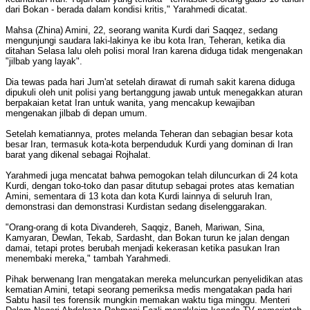
dari Bokan - berada dalam kondisi kritis," Yarahmedi dicatat.
Mahsa (Zhina) Amini, 22, seorang wanita Kurdi dari Saqqez, sedang
mengunjungi saudara laki-lakinya ke ibu kota Iran, Teheran, ketika dia
ditahan Selasa lalu oleh polisi moral Iran karena diduga tidak mengenakan
"jilbab yang layak".
Dia tewas pada hari Jum'at setelah dirawat di rumah sakit karena diduga
dipukuli oleh unit polisi yang bertanggung jawab untuk menegakkan aturan
berpakaian ketat Iran untuk wanita, yang mencakup kewajiban
mengenakan jilbab di depan umum.
Setelah kematiannya, protes melanda Teheran dan sebagian besar kota
besar Iran, termasuk kota-kota berpenduduk Kurdi yang dominan di Iran
barat yang dikenal sebagai Rojhalat.
Yarahmedi juga mencatat bahwa pemogokan telah diluncurkan di 24 kota
Kurdi, dengan toko-toko dan pasar ditutup sebagai protes atas kematian
Amini, sementara di 13 kota dan kota Kurdi lainnya di seluruh Iran,
demonstrasi dan demonstrasi Kurdistan sedang diselenggarakan.
"Orang-orang di kota Divandereh, Saqqiz, Baneh, Mariwan, Sina,
Kamyaran, Dewlan, Tekab, Sardasht, dan Bokan turun ke jalan dengan
damai, tetapi protes berubah menjadi kekerasan ketika pasukan Iran
menembaki mereka," tambah Yarahmedi.
Pihak berwenang Iran mengatakan mereka meluncurkan penyelidikan atas
kematian Amini, tetapi seorang pemeriksa medis mengatakan pada hari
Sabtu hasil tes forensik mungkin memakan waktu tiga minggu. Menteri