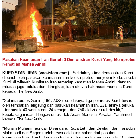
Pasukan Keamanan Iran Bunuh 3 Demonstran Kurdi Yang Memprotes
Kematian Mahsa Amini
KURDISTAN, IRAN (voa-islam.com)
- Setidaknya tiga demonstran Kurdi
dibunuh oleh pasukan keamanan Iran ketika protes menyebar ke kota-kota
Kurdi di wilayah Kurdistan Iran terhadap kematian Mahsa Amini, dengan
ratusan juga terluka dan ditangkap, kata aktivis hak asasi manusia Kurdi
kepada The New Arab.
"Selama protes Senin (19/9/2022), setidaknya tiga pemrotes Kurdi tewas
oleh tembakan langsung dari pasukan keamanan Iran, 221 lainnya terluka
- termasuk 43 wanita dan 24 remaja - dan 250 aktivis Kurdi diculik,"
kepala Organisasi Hengaw untuk Hak Asasi Manusia, Arsalan Yarahmedi,
kepada The New Arab.
"Muhsin Muhammadi dari Divandare, Raza Lutfi dari Dewlan, dan Faraidun
Mahmoudi dari Saqqez telah tewas oleh tembakan dari pasukan
keamanan Iran. Tujuh dari yang terluka - termasuk seorang gadis 10 tahun