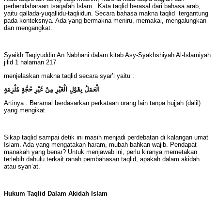
perbendaharaan tsaqafah Islam. Kata taqlid berasal dari bahasa arab,
yaitu qallada-yuqallidu-taqliidun. Secara bahasa makna taqlid tergantung
pada konteksnya. Ada yang bermakna meniru, memakai, mengalungkan
dan mengangkat.
Syaikh Taqiyuddin An Nabhani dalam kitab Asy-Syakhshiyah Al-Islamiyah
jilid 1 halaman 217
menjelaskan makna taqlid secara syar’i yaitu :
الْعَمَلُ بِقَوْلِ الْغَيْرِ مِنْ غَيْرِ حُجَّةٍ مُلْزِمَةٍ
Artinya : Beramal berdasarkan perkataan orang lain tanpa hujjah (dalil)
yang mengikat
Sikap taqlid sampai detik ini masih menjadi perdebatan di kalangan umat
Islam. Ada yang mengatakan haram, mubah bahkan wajib. Pendapat
manakah yang benar? Untuk menjawab ini, perlu kiranya memetakan
terlebih dahulu terkait ranah pembahasan taqlid, apakah dalam akidah
atau syari’at.
Hukum Taqlid Dalam Akidah Islam