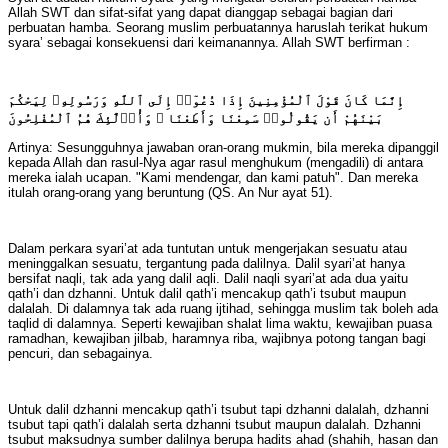
Allah SWT dan sifat-sifat yang dapat dianggap sebagai bagian dari
perbuatan hamba. Seorang muslim perbuatannya haruslah terikat hukum
syara’ sebagai konsekuensi dari keimanannya. Allah SWT berfirman :
إِنَّمَا كَانَ قَوْلَ ٱلْمُؤْمِنِينَ إِذَا دُعُوٓا۟ إِلَى ٱللَّهِ وَرَسُولِهِۦ لِيَحْكُمَ
بَيْنَهُمْ أَن يَقُولُوا۟ سَمِعْنَا وَأَطَعْنَا ۚ وَأُو۟لَٰٓئِكَ هُمُ ٱلْمُفْلِحُونَ
Artinya: Sesungguhnya jawaban oran-orang mukmin, bila mereka dipanggil
kepada Allah dan rasul-Nya agar rasul menghukum (mengadili) di antara
mereka ialah ucapan. "Kami mendengar, dan kami patuh". Dan mereka
itulah orang-orang yang beruntung (QS. An Nur ayat 51).
Dalam perkara syari’at ada tuntutan untuk mengerjakan sesuatu atau
meninggalkan sesuatu, tergantung pada dalilnya. Dalil syari’at hanya
bersifat naqli, tak ada yang dalil aqli. Dalil naqli syari’at ada dua yaitu
qath’i dan dzhanni. Untuk dalil qath’i mencakup qath’i tsubut maupun
dalalah. Di dalamnya tak ada ruang ijtihad, sehingga muslim tak boleh ada
taqlid di dalamnya. Seperti kewajiban shalat lima waktu, kewajiban puasa
ramadhan, kewajiban jilbab, haramnya riba, wajibnya potong tangan bagi
pencuri, dan sebagainya.
Untuk dalil dzhanni mencakup qath’i tsubut tapi dzhanni dalalah, dzhanni
tsubut tapi qath’i dalalah serta dzhanni tsubut maupun dalalah. Dzhanni
tsubut maksudnya sumber dalilnya berupa hadits ahad (shahih, hasan dan