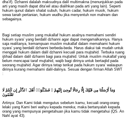
dha’if). Dzhanni dalalah maksudnya dalil multimakna (menunjukkan pada
arti yang masih dapat dita’wil atau dialihkan pada arti yang lain). Seperti
hukum qunut dalam shalat subuh, hukum cadar, hukum musik, hukum
sewa tanah pertanian, hukum wudhu jika menyentuh non mahram dan
sebagainya.
Bagi setiap muslim yang mukallaf hukum asalnya memahami sendiri
hukum syara’ yang berdalil dzhanni agar dapat mengamalkannya. Hanya
saja realitanya, kemampuan muslim mukallaf dalam memahami hukum
syara’ yang berdalil dzhanni berbeda-beda. Harus diakui tak mudah untuk
menggali hukum dalam dalil dzhanni kecuali para mujtahid. Terbuka ruang
ijtihad dalam dalil dzhanni bagi para mujtahid. Untuk muslim mukallaf yang
belum mencapai taraf mujtahid, wajib bagi dirinya untuk bertaqlid pada
seorang mujtahid. Agar dirinya tetap terikat pada hukum syara’ walaupun
dirinya kurang memahami dalil-dalinya. Sesuai dengan firman Allah SWT
:
وَمَآ أَرْسَلْنَا مِن قَبْلِكَ إِلَّا رِجَالًا نُّوحِىٓ إِلَيْهِمْ ۚ فَسْـَٔلُوٓا۟ أَهْلَ ٱلذِّكْرِ إِن كُنتُمْ لَا
تَعْلَمُونَ
Artinya: Dan Kami tidak mengutus sebelum kamu, kecuali orang-orang
lelaki yang Kami beri wahyu kepada mereka; maka bertanyalah kepada
orang yang mempunyai pengetahuan jika kamu tidak mengetahui (QS. An
Nahl ayat 43).