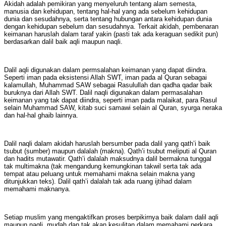
Akidah adalah pemikiran yang menyeluruh tentang alam semesta,
manusia dan kehidupan, tentang hal-hal yang ada sebelum kehidupan
dunia dan sesudahnya, serta tentang hubungan antara kehidupan dunia
dengan kehidupan sebelum dan sesudahnya. Terkait akidah, pembenaran
keimanan haruslah dalam taraf yakin (pasti tak ada keraguan sedikit pun)
berdasarkan dalil baik aqli maupun naqli.
Dalil aqli digunakan dalam permsalahan keimanan yang dapat diindra.
Seperti iman pada eksistensi Allah SWT, iman pada al Quran sebagai
kalamullah, Muhammad SAW sebagai Rasulullah dan qadha qadar baik
buruknya dari Allah SWT. Dalil naqli digunakan dalam permasalahan
keimanan yang tak dapat diindra, seperti iman pada malaikat, para Rasul
selain Muhammad SAW, kitab suci samawi selain al Quran, syurga neraka
dan hal-hal ghaib lainnya.
Dalil naqli dalam akidah haruslah bersumber pada dalil yang qath’i baik
tsubut (sumber) maupun dalalah (makna). Qath’i tsubut meliputi al Quran
dan hadits mutawatir. Qath’i dalalah maksudnya dalil bermakna tunggal
tak multimakna (tak mengandung kemungkinan takwil serta tak ada
tempat atau peluang untuk memahami makna selain makna yang
ditunjukkan teks). Dalil qath’i dalalah tak ada ruang ijtihad dalam
memahami maknanya.
Setiap muslim yang mengaktifkan proses berpikirnya baik dalam dalil aqli
maupun naqli, mudah dan tak akan kesulitan dalam memahami perkara