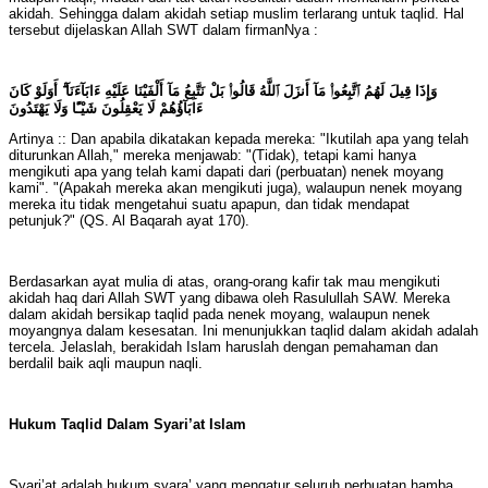
akidah. Sehingga dalam akidah setiap muslim terlarang untuk taqlid. Hal
tersebut dijelaskan Allah SWT dalam firmanNya :
وَإِذَا قِيلَ لَهُمُ ٱتَّبِعُوا۟ مَآ أَنزَلَ ٱللَّهُ قَالُوا۟ بَلْ نَتَّبِعُ مَآ أَلْفَيْنَا عَلَيْهِ ءَابَآءَنَآ ۗ أَوَلَوْ كَانَ
ءَابَآؤُهُمْ لَا يَعْقِلُونَ شَيْـًٔا وَلَا يَهْتَدُونَ
Artinya :: Dan apabila dikatakan kepada mereka: "Ikutilah apa yang telah
diturunkan Allah," mereka menjawab: "(Tidak), tetapi kami hanya
mengikuti apa yang telah kami dapati dari (perbuatan) nenek moyang
kami". "(Apakah mereka akan mengikuti juga), walaupun nenek moyang
mereka itu tidak mengetahui suatu apapun, dan tidak mendapat
petunjuk?" (QS. Al Baqarah ayat 170).
Berdasarkan ayat mulia di atas, orang-orang kafir tak mau mengikuti
akidah haq dari Allah SWT yang dibawa oleh Rasulullah SAW. Mereka
dalam akidah bersikap taqlid pada nenek moyang, walaupun nenek
moyangnya dalam kesesatan. Ini menunjukkan taqlid dalam akidah adalah
tercela. Jelaslah, berakidah Islam haruslah dengan pemahaman dan
berdalil baik aqli maupun naqli.
Hukum Taqlid Dalam Syari’at Islam
Syari’at adalah hukum syara’ yang mengatur seluruh perbuatan hamba