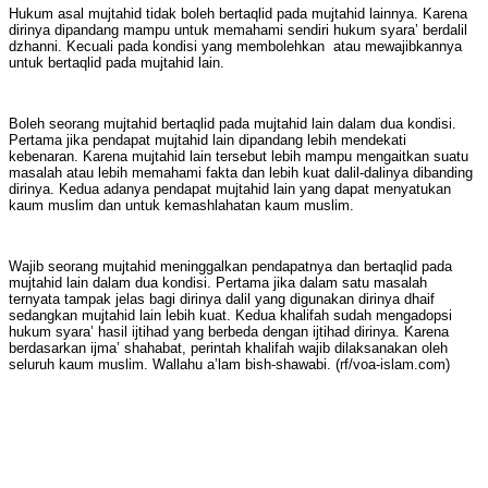
Hukum asal mujtahid tidak boleh bertaqlid pada mujtahid lainnya. Karena
dirinya dipandang mampu untuk memahami sendiri hukum syara’ berdalil
dzhanni. Kecuali pada kondisi yang membolehkan atau mewajibkannya
untuk bertaqlid pada mujtahid lain.
Boleh seorang mujtahid bertaqlid pada mujtahid lain dalam dua kondisi.
Pertama jika pendapat mujtahid lain dipandang lebih mendekati
kebenaran. Karena mujtahid lain tersebut lebih mampu mengaitkan suatu
masalah atau lebih memahami fakta dan lebih kuat dalil-dalinya dibanding
dirinya. Kedua adanya pendapat mujtahid lain yang dapat menyatukan
kaum muslim dan untuk kemashlahatan kaum muslim.
Wajib seorang mujtahid meninggalkan pendapatnya dan bertaqlid pada
mujtahid lain dalam dua kondisi. Pertama jika dalam satu masalah
ternyata tampak jelas bagi dirinya dalil yang digunakan dirinya dhaif
sedangkan mujtahid lain lebih kuat. Kedua khalifah sudah mengadopsi
hukum syara’ hasil ijtihad yang berbeda dengan ijtihad dirinya. Karena
berdasarkan ijma’ shahabat, perintah khalifah wajib dilaksanakan oleh
seluruh kaum muslim. Wallahu a’lam bish-shawabi. (rf/voa-islam.com)