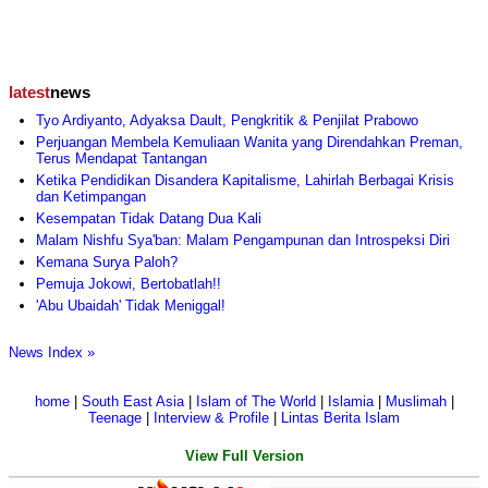
latest
news
Tyo Ardiyanto, Adyaksa Dault, Pengkritik & Penjilat Prabowo
Perjuangan Membela Kemuliaan Wanita yang Direndahkan Preman,
Terus Mendapat Tantangan
Ketika Pendidikan Disandera Kapitalisme, Lahirlah Berbagai Krisis
dan Ketimpangan
Kesempatan Tidak Datang Dua Kali
Malam Nishfu Sya'ban: Malam Pengampunan dan Introspeksi Diri
Kemana Surya Paloh?
Pemuja Jokowi, Bertobatlah!!
'Abu Ubaidah' Tidak Meniggal!
News Index »
home
|
South East Asia
|
Islam of The World
|
Islamia
|
Muslimah
|
Teenage
|
Interview & Profile
|
Lintas Berita Islam
View Full Version