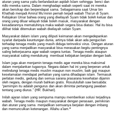
aturan yang sama yaitu berlandaskan aqidah lslam sehingga benci dan
ridlo mereka sama. Dalam menghadapi wabah seperti saat ini mereka
akan bersikap dan berpendapat sama. Sebagaimana saat Umar bin
Khathab menjadi Amirul Mu’minin pernah terjadi wabah Tha’un di Syam.
Kebijakan Umar bahwa orang yang diwilayah Syam tidak boleh keluar dan
orang yang diluar wilayah tidak boleh masuk, masyarakat dengan
kesadarannya mematuhinya maka wabah segera bisa diatasi. Hal itu bisa
dilihat tidak ditemukan wabah diwilayah selain Syam.
Masyarakat dalam islam yang diliputi keimanan akan mengedepankan
syariat daripada keuntungan dunia, artinya tidak akan ada pengucilan
terhadap tenaga medis yang masih diduga terinveksi virus. Dengan aturan
yang sama menjadikan masyarakat bisa merasakan begitu pentingnya
saling bekerjasama agar wabah segera tuntas. Tenaga medis ataupun
masyarakat saling mendukung membuat kebijakan berjalan dengan baik.
Islam juga akan menjamin tenaga medis agar mereka bisa maksimal
dalam menjalankan tugasnya. Negara dalam hal ini yang berperan untuk
melindungi tenaga medis muslim maupun non muslim, baik gaji maupun
keselamatan mendapat perhatian yang sama dihadapan islam. Termasuk
perlatan medis, gedung dan semua sarana prasarana kesehatan dijamin
oleh negara, dengan murah bahkan gratis. Rosululullah saw bersabda:
“pemimpin itu adalah pengurus dan akan dimintai pertangung jawaban
tentang yang diurus.” (HR. Bukhari).
Inilah ajaran islam yang sempurna mampu memberikan solusi terjadinya
wabah. Tenaga medis maupun masyarakat dengan perasaan, pemikiran
dan aturan yang sama menjadikan semuanya berjalan dengan imbang
dan memunculkan ketenangan. Allahu a’lam.
*