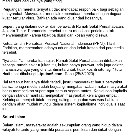
medis atas dedikasinya yang tinggi.
Perjuangan mereka ternyata tidak mendapat respon baik bagi sebagian
masyarakat. Masyarakat menolak keberadaan mereka dengan dugaan
kuatir tertular virus. Bahkan ada yang diusir dari kosannya.
Seperti yang dialami dokter dan perawat di Rumah Sakit Persahabatan,
Jakarta Timur. Paramedis tersebut justru mendapat perlakuan tak
menyenangkan karena tiba-tiba diusir dari kosan yang disewa.
Ketua Umum Persatuan Perawat Nasional Indonesia (PPNI), Harif
Fadhilah, membenarkan adanya aduan dan keluh kesah dari paramedis
tersebut.
"Iya ada. Ya mereka kan sejak Rumah Sakit Persahabatan ditetapkan
sebagai rumah sakit rujukan itu, bukan hanya perawat, ada juga dokter,
mahasiswa juga yang di situ, diminta untuk tidak kos di situ lagi," tutur
Harif saat dihubungi
Liputan6.com
, Rabu (25/3/2020).
Hal tersebut harusnya tidak terjadi, justru masyarakat harus bersyukur
bahwa tenaga medis sudah berjuang mengatasi wabah maka masyarakat
harus memberikan suport agar semua segera tuntas. Kehidupan kapitalis
dengan standar manfaat menjadikan masyarakat kehilangan empati.
Kehidupan menjadi tidak tenang, saling curiga dan was was bahkan
dendam akan mudah muncul dalam sistem kapitalisme individualis saat
ini.
Solusi lslam
Dalam islam, masyarakat adalah sekumpulan orang yang hidup dalam
wilayah tertentu yang memiliki perasaan, pemikiran dan diikat dengan