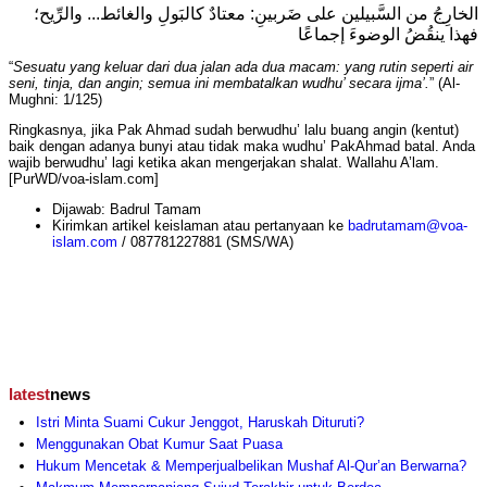
الخارِجُ من السَّبيلين على ضَربينِ: معتادٌ كالبَولِ والغائط... والرِّيح؛
فهذا ينقُضُ الوضوءَ إجماعًا
“
Sesuatu yang keluar dari dua jalan ada dua macam: yang rutin seperti air
seni, tinja, dan angin; semua ini membatalkan wudhu’ secara ijma’.
” (Al-
Mughni: 1/125)
Ringkasnya, jika Pak Ahmad sudah berwudhu’ lalu buang angin (kentut)
baik dengan adanya bunyi atau tidak maka wudhu’ PakAhmad batal. Anda
wajib berwudhu’ lagi ketika akan mengerjakan shalat. Wallahu A’lam.
[PurWD/voa-islam.com]
Dijawab: Badrul Tamam
Kirimkan artikel keislaman atau pertanyaan ke
badrutamam@voa-
islam.com
/ 087781227881 (SMS/WA)
latest
news
Istri Minta Suami Cukur Jenggot, Haruskah Dituruti?
Menggunakan Obat Kumur Saat Puasa
Hukum Mencetak & Memperjualbelikan Mushaf Al-Qur’an Berwarna?