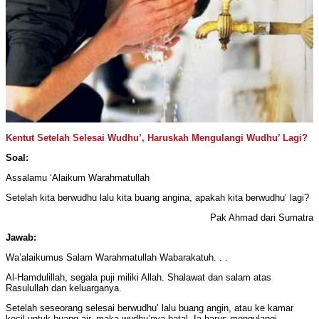
Kentut Setelah Selesai Wudhu’, Haruskah Mengulangi Wudhu’ Lagi?
Soal:
Assalamu ‘Alaikum Warahmatullah
Setelah kita berwudhu lalu kita buang angina, apakah kita berwudhu’ lagi?
Pak Ahmad dari Sumatra
Jawab:
Wa’alaikumus Salam Warahmatullah Wabarakatuh. . .
Al-Hamdulillah, segala puji miliki Allah. Shalawat dan salam atas
Rasulullah dan keluarganya.
Setelah seseorang selesai berwudhu’ lalu buang angin, atau ke kamar
kecil untuk buang air, maka wudhu’nya batal. Ia harus mengulangi