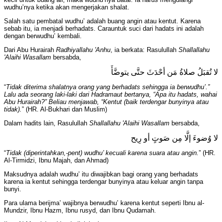
wudhu’nya ketika akan mengerjakan shalat.
Salah satu pembatal wudhu’ adalah buang angin atau kentut. Karena
sebab itu, ia menjadi berhadats. Carauntuk suci dari hadats ini adalah
dengan berwudhu’ kembali.
Dari Abu Hurairah
Radhiyallahu 'Anhu
, ia berkata: Rasulullah
Shallallahu
'Alaihi Wasallam
bersabda,
لا تُقبَلُ صلاةُ مَن أحْدَثَ حتَّى يتوضَّأَ
“
Tidak diterima shalatnya orang yang berhadats sehingga ia berwudhu’.”
Lalu ada seorang laki-laki dari Hadramaut bertanya, “Apa itu hadats, wahai
Abu Hurairah?” Beliau menjawab, “Kentut (baik terdengar bunyinya atau
tidak).
” (HR. Al-Bukhari dan Muslim)
Dalam hadits lain, Rasulullah
Shallallahu 'Alaihi Wasallam
bersabda,
لا وُضوءَ إلَّا مِن صَوتٍ أو رِيح
“
Tidak (diperintahkan,-pent) wudhu’ kecuali karena suara atau angin.
” (HR.
Al-Tirmidzi, Ibnu Majah, dan Ahmad)
Maksudnya adalah wudhu’ itu diwajibkan bagi orang yang berhadats
karena ia kentut sehingga terdengar bunyinya atau keluar angin tanpa
bunyi.
Para ulama berijma’ wajibnya berwudhu’ karena kentut seperti Ibnu al-
Mundzir, Ibnu Hazm, Ibnu rusyd, dan Ibnu Qudamah.