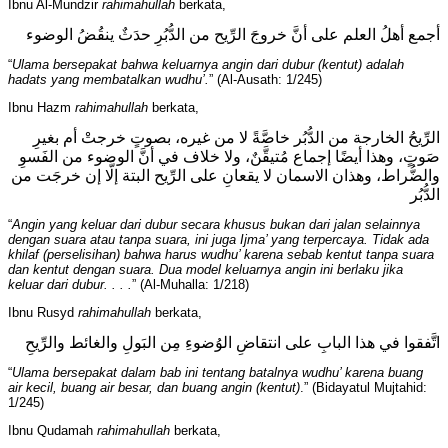
Ibnu Al-Mundzir
rahimahullah
berkata,
أجمع أهلُ العلم على أنَّ خروجَ الرِّيح من الدُّبُرِ حدَثٌ ينقُضُ الوضوء
“
Ulama bersepakat bahwa keluarnya angin dari dubur (kentut) adalah
hadats yang membatalkan wudhu’.
” (Al-Ausath: 1/245)
Ibnu Hazm
rahimahullah
berkata,
الرِّيحُ الخارجة من الدُّبُر خاصَّةً لا من غيره، بصوتٍ خرجتْ أم بغيرِ
صَوتٍ، وهذا أيضًا إجماع مُتيقَّنٌ، ولا خلاف في أنَّ الوضوء من الفَسوِ
والضُّراط، وهذان الاسمان لا يقعانِ على الرِّيح البتة إلَّا إن خرجَت من
الدُّبُر
“
Angin yang keluar dari dubur secara khusus bukan dari jalan selainnya
dengan suara atau tanpa suara, ini juga Ijma’ yang terpercaya. Tidak ada
khilaf (perselisihan) bahwa harus wudhu’ karena sebab kentut tanpa suara
dan kentut dengan suara. Dua model keluarnya angin ini berlaku jika
keluar dari dubur. . . .
” (Al-Muhalla: 1/218)
Ibnu Rusyd
rahimahullah
berkata,
اتَّفقوا في هذا البابِ على انتقاضِ الوُضوءِ مِن البَولِ والغائط والرِّيحِ
“
Ulama bersepakat dalam bab ini tentang batalnya wudhu’ karena buang
air kecil, buang air besar, dan buang angin (kentut)
.” (Bidayatul Mujtahid:
1/245)
Ibnu Qudamah
rahimahullah
berkata,