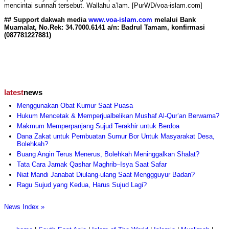
mencintai sunnah tersebut. Wallahu a’lam. [PurWD/voa-islam.com]
## Support dakwah media
www.voa-islam.com
melalui Bank
Muamalat, No.Rek: 34.7000.6141 a/n: Badrul Tamam, konfirmasi
(087781227881)
latest
news
Menggunakan Obat Kumur Saat Puasa
Hukum Mencetak & Memperjualbelikan Mushaf Al-Qur’an Berwarna?
Makmum Memperpanjang Sujud Terakhir untuk Berdoa
Dana Zakat untuk Pembuatan Sumur Bor Untuk Masyarakat Desa,
Bolehkah?
Buang Angin Terus Menerus, Bolehkah Meninggalkan Shalat?
Tata Cara Jamak Qashar Maghrib–Isya Saat Safar
Niat Mandi Janabat Diulang-ulang Saat Menggguyur Badan?
Ragu Sujud yang Kedua, Harus Sujud Lagi?
News Index »