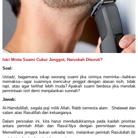
Istri Minta Suami Cukur Jenggot, Haruskah Dituruti?
Soal
:
Ustadz, bagaimana sikap seorang suami jika istrinya meminta—bahkan
memaksa—agar suaminya mencukur jenggot dengan alasan risih, tidak
rapi, atau agar terlihat lebih muda? Apakah suami berdosa jika menolak
permintaan istri demi menjalankan sunnah?
Jawab:
Al-Hamdulillah, segala puji milik Allah, Rabb semesta alam. Shalawat dan
salam atas Rasulillah dan keluarganya.
Dalam persoalan ini, kita harus mendudukkannya pada kaidah prioritas
antara perintah Allah dan Rasul-Nya dengan permintaan manusia.
Memelihara jenggot bukan sekadar tren, melainkan perintah Rasulullah ﷺ