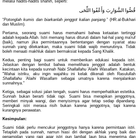
melalui hadits-hadits shahih, seperti:
قُصُّوا الشَّوَارِبَ وَأَعْفُوا اللِّحَى
“
Potonglah kumis dan biarkanlah jenggot kalian panjang.
” (HR.al-Bukhari
dan Muslim).
​Pertama, seorang suami harus memahami bahwa ketaatan tertinggi
adalah kepada Allah. Istri memang harus dituruti dalam hal-hal yang ma'ruf
(baik), namun jika permintaannya bertentangan dengan syariat atau
sunnah yang ditekankan, maka suami tidak wajib menurutinya. Tidak
boleh menaati makhluk dalam bermaksiat kepada Sang Khalik.
​Kedua, penting bagi suami untuk memberikan edukasi kepada istri.
Jelaskan dengan lembut bahwa memelihara jenggot adalah bentuk
kecintaan kita kepada sunnah Nabi
Shallallahu 'Alaihi Wasallam
. Katakan,
"Wahai istriku, aku ingin wajahku ini kelak dikenali oleh Rasulullah
Shallallahu 'Alaihi Wasallam
sebagai umatnya karena menjalankan
sunnahnya."
​Ketiga, sebagai solusi jalan tengah, suami harus memperhatikan estetika.
Sunnah bukan berarti tidak rapi. Suami bisa merapikan jenggotnya,
memberi minyak wangi, dan menyisirnya agar tetap sedap dipandang.
Seringkali istri merasa risih bukan karena jenggotnya, tapi karena
kurangnya perawatan.
Kesimpulan:
Suami tidak perlu mencukur jenggotnya hanya karena permintaan istri.
Tetaplah pada sunnah, namun hiasi diri dengan akhlak yang baik dan
penampilan yang rapi agar istri pun lambat laun bisa menerima dan