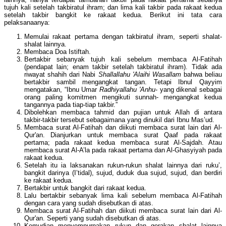
tujuh kali setelah takbiratul ihram; dan lima kali takbir pada rakaat kedua
setelah takbir bangkit ke rakaat kedua. Berikut ini tata cara
pelaksanaanya:
Memulai rakaat pertama dengan takbiratul ihram, seperti shalat-
shalat lainnya.
Membaca Doa Istiftah.
Bertakbir sebanyak tujuh kali sebelum membaca Al-Fatihah
(pendapat lain; enam takbir setelah takbiratul ihram). Tidak ada
riwayat shahih dari Nabi
Shallallahu 'Alaihi Wasallam
bahwa beliau
bertakbir sambil mengangkat tangan. Tetapi Ibnul Qayyim
mengatakan, “Ibnu Umar
Radhiyallahu 'Anhu
- yang dikenal sebagai
orang paling komitmen mengikuti sunnah- mengangkat kedua
tangannya pada tiap-tiap takbir.”
Dibolehkan membaca tahmid dan pujian untuk Allah di antara
takbir-takbir tersebut sebagaimana yang dinukil dari Ibnu Mas’ud.
Membaca surat Al-Fatihah dan diikuti membaca surat lain dari Al-
Qur'an. Dianjurkan untuk membaca surat Qaaf pada rakaat
pertama; pada rakaat kedua membaca surat Al-Sajdah. Atau
membaca surat Al-A’la pada rakaat pertama dan Al-Ghasyiyah pada
rakaat kedua.
Setelah itu ia laksanakan rukun-rukun shalat lainnya dari ruku’,
bangkit darinya (I’tidal), sujud, duduk dua sujud, sujud, dan berdiri
ke rakaat kedua.
Bertakbir untuk bangkit dari rakaat kedua.
Lalu bertakbir sebanyak lima kali sebelum membaca Al-Fatihah
dengan cara yang sudah disebutkan di atas.
Membaca surat Al-Fatihah dan diikuti membaca surat lain dari Al-
Qur'an. Seperti yang sudah disebutkan di atas.
Kemudian menyempurnakan rukun dan gerakan shalat lainnya