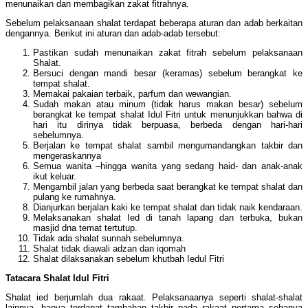
menunaikan dan membagikan zakat fitrahnya.
Sebelum pelaksanaan shalat terdapat beberapa aturan dan adab berkaitan
dengannya. Berikut ini aturan dan adab-adab tersebut:
Pastikan sudah menunaikan zakat fitrah sebelum pelaksanaan
Shalat.
Bersuci dengan mandi besar (keramas) sebelum berangkat ke
tempat shalat.
Memakai pakaian terbaik, parfum dan wewangian.
Sudah makan atau minum (tidak harus makan besar) sebelum
berangkat ke tempat shalat Idul Fitri untuk menunjukkan bahwa di
hari itu dirinya tidak berpuasa, berbeda dengan hari-hari
sebelumnya.
Berjalan ke tempat shalat sambil mengumandangkan takbir dan
mengeraskannya
Semua wanita –hingga wanita yang sedang haid- dan anak-anak
ikut keluar.
Mengambil jalan yang berbeda saat berangkat ke tempat shalat dan
pulang ke rumahnya.
Dianjurkan berjalan kaki ke tempat shalat dan tidak naik kendaraan.
Melaksanakan shalat Ied di tanah lapang dan terbuka, bukan
masjid dna temat tertutup.
Tidak ada shalat sunnah sebelumnya.
Shalat tidak diawali adzan dan iqomah
Shalat dilaksanakan sebelum khutbah Iedul Fitri
Tatacara Shalat Idul Fitri
Shalat ied berjumlah dua rakaat. Pelaksanaanya seperti shalat-shalat
lainnya, hanya terdapat tambahan takbir pada rakaat pertama sebanya