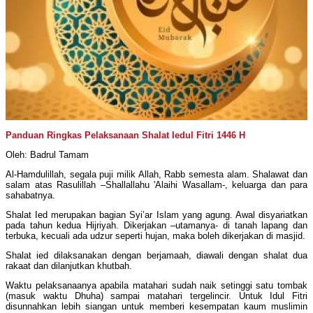
Panduan Ringkas Pelaksanaan Shalat Iedul Fitri 1446 H
Oleh: Badrul Tamam
Al-Hamdulillah, segala puji milik Allah, Rabb semesta alam. Shalawat dan
salam atas Rasulillah –Shallallahu 'Alaihi Wasallam-, keluarga dan para
sahabatnya.
Shalat Ied merupakan bagian Syi’ar Islam yang agung. Awal disyariatkan
pada tahun kedua Hijriyah. Dikerjakan –utamanya- di tanah lapang dan
terbuka, kecuali ada udzur seperti hujan, maka boleh dikerjakan di masjid.
Shalat ied dilaksanakan dengan berjamaah, diawali dengan shalat dua
rakaat dan dilanjutkan khutbah.
Waktu pelaksanaanya apabila matahari sudah naik setinggi satu tombak
(masuk waktu Dhuha) sampai matahari tergelincir. Untuk Idul Fitri
disunnahkan lebih siangan untuk memberi kesempatan kaum muslimin