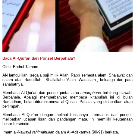
Baca Al-Qur’an dari Ponsel Berpahala?
Oleh: Badrul Tamam
Al-Hamdulillah, segala puji milik Allah, Rabb semesta alam. Shalawat dan
salam atas Rasulillah –Shallallahu 'Alaihi Wasallam-, keluarga dan para
sahabatnya.
Membaca Al-Qur’an dari ponsel pintar atau
smartphone
terhitung tilawah.
Berpahala. Apalagi memperbanyak membaca kitabullah ini di bulan
Ramadhan, bulan diturunkannya al-Qur'an. Pahala yang didapatkan akan
berlimpah.
Membaca Al-Qur’an dengan melihat tulisannya –termasuk dari ponsel-
melibatkan ucapan lisan dan pandangan mata. Ini memiliki keutamaan
besar tersendiri.
Imam al-Nawawi
rahimahullah
dalam Al-Adzkarnya (90-91) berkata,