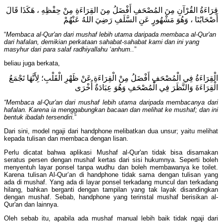
قِرَاءَةُ القُرْآنِ مِنَ المُصْحَفِ أَفْضَلُ مِنَ القِرَاءَةِ مِنْ حِفْظِهِ ، هَكَذَا قَالَ
أَصْحَابُنَا ، وَهُوَ مَشْهُورٍ عَنِ السَّلَفِ رَضِيَ اللهُ عَنْهُمْ
“
Membaca al-Qur'an dari mushaf lebih utama daripada membaca al-Qur'an
dari hafalan, demikian perkataan sahabat-sahabat kami dan ini yang
masyhur dari para salaf radhiyallahu ‘anhum..
”
beliau juga berkata,
الْقِرَاءَةُ فِي الْمُصْحَفِ أَفْضَلُ مِنْ الْقِرَاءَةِ عَنْ ظَهْرِ الْقَلْبِ؛ لِأَنَّهَا تَجْمَعُ
الْقِرَاءَةَ وَالنَّظَرَ فِي الْمُصْحَفِ وَهُوَ عِبَادَةٌ أُخْرَى
“Membaca al-Qur'an dari mushaf lebih utama daripada membacanya dari
hafalan. Karena ia menggabungkan bacaan dan melihat ke mushaf; dan ini
bentuk ibadah tersendiri.
”
Dari sini, model ngaji dari handphone melibatkan dua unsur; yaitu melihat
kepada tulisan dan membaca dengan lisan.
Perlu dicatat bahwa aplikasi Mushaf al-Qur'an tidak bisa disamakan
seratus persen dengan mushaf kertas dari sisi hukumnya. Seperti boleh
menyentuh layar ponsel tanpa wudhu dan boleh membawanya ke toilet.
Karena tulisan Al-Qur’an di handphone tidak sama dengan tulisan yang
ada di mushaf. Yang ada di layar ponsel terkadang muncul dan terkadang
hilang, bahkan berganti dengan tampilan yang tak layak disandingkan
dengan mushaf. Sebab, handphone yang terinstal mushaf berisikan al-
Qur'an dan lainnya.
Oleh sebab itu, apabila ada mushaf manual lebih baik tidak ngaji dari