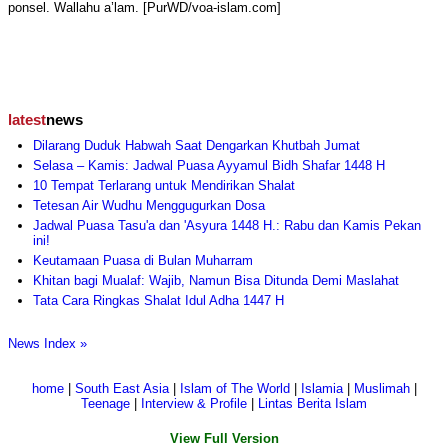
ponsel. Wallahu a’lam. [PurWD/voa-islam.com]
latest
news
Dilarang Duduk Habwah Saat Dengarkan Khutbah Jumat
Selasa – Kamis: Jadwal Puasa Ayyamul Bidh Shafar 1448 H
10 Tempat Terlarang untuk Mendirikan Shalat
Tetesan Air Wudhu Menggugurkan Dosa
Jadwal Puasa Tasu'a dan 'Asyura 1448 H.: Rabu dan Kamis Pekan
ini!
Keutamaan Puasa di Bulan Muharram
Khitan bagi Mualaf: Wajib, Namun Bisa Ditunda Demi Maslahat
Tata Cara Ringkas Shalat Idul Adha 1447 H
News Index »
home
|
South East Asia
|
Islam of The World
|
Islamia
|
Muslimah
|
Teenage
|
Interview & Profile
|
Lintas Berita Islam
View Full Version