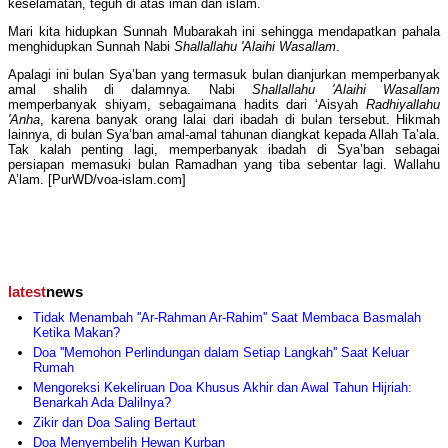
keselamatan, teguh di atas iman dan islam.
Mari kita hidupkan Sunnah Mubarakah ini sehingga mendapatkan pahala
menghidupkan Sunnah Nabi
Shallallahu 'Alaihi Wasallam
.
Apalagi ini bulan Sya’ban yang termasuk bulan dianjurkan memperbanyak
amal shalih di dalamnya. Nabi
Shallallahu 'Alaihi Wasallam
memperbanyak shiyam, sebagaimana hadits dari ‘Aisyah
Radhiyallahu
'Anha
, karena banyak orang lalai dari ibadah di bulan tersebut. Hikmah
lainnya, di bulan Sya’ban amal-amal tahunan diangkat kepada Allah Ta’ala.
Tak kalah penting lagi, memperbanyak ibadah di Sya’ban sebagai
persiapan memasuki bulan Ramadhan yang tiba sebentar lagi. Wallahu
A’lam. [PurWD/voa-islam.com]
latest
news
Tidak Menambah ''Ar-Rahman Ar-Rahim'' Saat Membaca Basmalah
Ketika Makan?
Doa ''Memohon Perlindungan dalam Setiap Langkah'' Saat Keluar
Rumah
Mengoreksi Kekeliruan Doa Khusus Akhir dan Awal Tahun Hijriah:
Benarkah Ada Dalilnya?
Zikir dan Doa Saling Bertaut
Doa Menyembelih Hewan Kurban