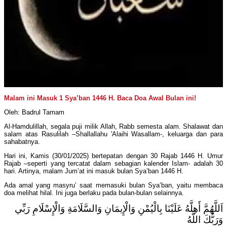
Malam ini Masuk 1 Sya’ban 1446 H. Baca Doa Awal Bulan ini!
Oleh: Badrul Tamam
Al-Hamdulillah, segala puji milik Allah, Rabb semesta alam. Shalawat dan
salam atas Rasulilah –Shallallahu 'Alaihi Wasallam-, keluarga dan para
sahabatnya.
Hari ini, Kamis (30/01/2025) bertepatan dengan 30 Rajab 1446 H. Umur
Rajab –seperti yang tercatat dalam sebagian kalender Islam- adalah 30
hari. Artinya, malam Jum’at ini masuk bulan Sya’ban 1446 H.
Ada amal yang masyru’ saat memasuki bulan Sya’ban, yaitu membaca
doa melihat hilal. Ini juga berlaku pada bulan-bulan selainnya.
اَللَّهُمَّ أَهِلَّهُ عَلَيْنَا بِالْيُمْنِ وَالْإِيمَانِ وَالسَّلَامَةِ وَالْإِسْلَامِ رَبِّي
وَرَبُّكَ اللَّهُ