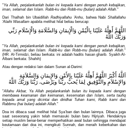
"
Ya Allah, perjalankanlah bulan ini kepada kami dengan penuh kebajikan,
iman, selamat dan Islam. Rabb-ku dan Robb-mu (bulan) adalah Allah.
"
Dari Thalhah bin Ubaidillah
Radhiyallahu 'Anhu
, bahwa Nabi
Shallallahu
'Alaihi Wasallam
apabila melihat hilal beliau berucap:
اللَّهُمَّ أَهِلَّهُ عَلَيْنَا بِالْيُمْنِ وَالْإِيمَانِ وَالسَّلَامَةِ وَالْإِسْلَامِ رَبِّي
وَرَبُّكَ اللَّهُ
"
Ya Allah, perjalankanlah bulan ini kepada kami dengan penuh kebajikan,
iman, selamat dan Islam. Rabb-ku dan Robb-mu (bulan) adalah Allah.
"
(HR. Al-Tirmidzi, beliau berkata: ini adalah hadits hasan gharib. Syaikh Al-
Albani berkata: Shahih)
Atau dengan redaksi lain dalam Sunan al-Darimi:
اَللَّهُ أَكْبَرُ اللَّهُمَّ أَهِلَّهُ عَلَيْنَا بِالأَمْنِ وَالإِيمَانِ وَالسَّلاَمَةِ
وَالإِسْلاَمِ والتَّوْفِيقِ لِمَا يُحبُّ ربُّنا ويَرْضَى، رَبُّنَا وَرَبُّكَ اللَّهُ
"
Allahu Akbar, Ya Allah perjalankanlah bulan itu kepada kami dengan
membawa keamanan dan keimanan, kesematan dan Islam
, serta taufiq
kepada amal yang dicintai dan diridhai Tuhan kami,
Rabb
kami
dan
Rabbmu (hai bulan) adalah Allah.
"
Doa ini dibaca saat melihat hilal Sya’ban dan bulan lainnya. Dibaca juga
saat seseorang yakin telah memasuki bulan baru Hijriyah. Hendaknya
setiap muslim benar-benar memperhatikan awal bulan sehingga mendapat
keutamaan dari doa ini, mengikuti Sunnah, dan meraih keberkahan dan