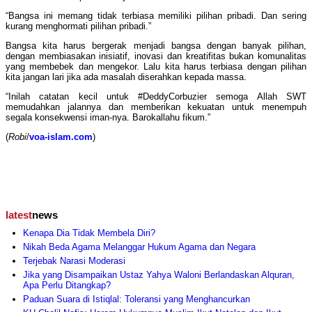
“Bangsa ini memang tidak terbiasa memiliki pilihan pribadi. Dan sering
kurang menghormati pilihan pribadi.”
Bangsa kita harus bergerak menjadi bangsa dengan banyak pilihan,
dengan membiasakan inisiatif, inovasi dan kreatifitas bukan komunalitas
yang membebek dan mengekor. Lalu kita harus terbiasa dengan pilihan
kita jangan lari jika ada masalah diserahkan kepada massa.
“Inilah catatan kecil untuk #DeddyCorbuzier semoga Allah SWT
memudahkan jalannya dan memberikan kekuatan untuk menempuh
segala konsekwensi iman-nya. Barokallahu fikum.”
(
Robi
/
voa-islam.com
)
latest
news
Kenapa Dia Tidak Membela Diri?
Nikah Beda Agama Melanggar Hukum Agama dan Negara
Terjebak Narasi Moderasi
Jika yang Disampaikan Ustaz Yahya Waloni Berlandaskan Alquran,
Apa Perlu Ditangkap?
Paduan Suara di Istiqlal: Toleransi yang Menghancurkan