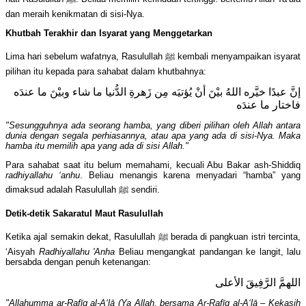
dan meraih kenikmatan di sisi-Nya.
Khutbah Terakhir dan Isyarat yang Menggetarkan
Lima hari sebelum wafatnya, Rasulullah ﷺ kembali menyampaikan isyarat
pilihan itu kepada para sahabat dalam khutbahnya:
إنَّ عبدًا خيَّره اللهُ بيْنَ أنْ يُؤتيَه مِن زَهرةِ الدُّنيا ما شاء وبيْنَ ما عندَه
فاختار ما عندَه
"Sesungguhnya ada seorang hamba, yang diberi pilihan oleh Allah antara
dunia dengan segala perhiasannya, atau apa yang ada di sisi-Nya. Maka
hamba itu memilih apa yang ada di sisi Allah."
Para sahabat saat itu belum memahami, kecuali Abu Bakar ash-Shiddiq
radhiyallahu ‘anhu
. Beliau menangis karena menyadari “hamba” yang
dimaksud adalah Rasulullah ﷺ sendiri.
Detik-detik Sakaratul Maut Rasulullah
Ketika ajal semakin dekat, Rasulullah ﷺ berada di pangkuan istri tercinta,
‘Aisyah
Radhiyallahu 'Anha
Beliau mengangkat pandangan ke langit, lalu
bersabda dengan penuh ketenangan:
اللهمَّ الرَّفِيقَ الأعلى
"Allahumma ar-Rafīq al-A‘lā (Ya Allah, bersama Ar-Rafīq al-A‘lā – Kekasih