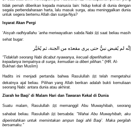
tidak pernah diberikan kepada manusia lain: hidup kekal di dunia dengan
segala perbendaharaan harta, lalu masuk surga, atau meninggalkan dunia
untuk segera bertemu Allah dan surga-Nya?
Isyarat Akan Pergi
‘Aisyah
radhiyallahu ‘anha
meriwayatkan sabda Nabi ﷺ saat beliau masih
sehat bugar:
إنَّه لم يُقبض نبيٌّ حتى يرى مقعدَه من الجنة، ثم يُخَيَّر
“Tidaklah seorang Nabi dicabut nyawanya, kecuali diperlihatkan
kepadanya tempatnya di surga, kemudian ia diberi pilihan.
” (HR. Al-
Bukhari dan Muslim)
Hadits ini menjadi pertanda bahwa Rasulullah ﷺ telah mengetahui
dekatnya ajal beliau. Pilihan yang Allah berikan adalah bukti kemuliaan
seorang Nabi: antara dunia atau akhirat.
Ziarah ke Baqi’ di Malam Hari dan Tawaran Kekal di Dunia
Suatu malam, Rasulullah ﷺ memanggil Abu Muwayhibah, seorang
sahabat beliau. Rasulullah ﷺ bersabda:
"Wahai Abu Muwayhibah, aku
diperintahkan untuk memintakan ampun bagi ahli Baqi’. Maka pergilah
bersamaku."