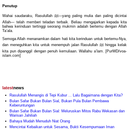
Penutup
Wahai saudaraku, Rasulullah ﷺ—yang paling mulia dan paling dicintai
Allah— telah memberi teladan terbaik. Beliau mengajarkan kepada kita
bahwa kerinduan tertinggi seorang mukmin adalah bertemu dengan Allah
Ta’ala.
Semoga Allah menanamkan dalam hati kita kerinduan untuk bertemu-Nya,
dan meneguhkan kita untuk menempuh jalan Rasulullah ﷺ hingga kelak
kita pun dipanggil dengan penuh kemuliaan. Wallahu a’lam. [PurWD/voa-
islam.com]
latest
news
Rasulullah Menangis di Tepi Kubur ... Lalu Bagaimana dengan Kita?
Bulan Safar Bukan Bulan Sial, Bukan Pula Bulan Pembawa
Keberuntungan
Bulan Safar Bukan Bulan Sial: Meluruskan Mitos Rabu Wekasan dan
Warisan Jahiliah
Bahaya Mudah Menuduh Niat Orang
Mencintai Kebaikan untuk Sesama, Bukti Kesempurnaan Iman