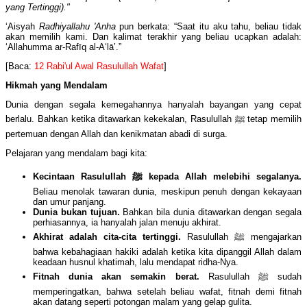
yang Tertinggi)."
‘Aisyah
Radhiyallahu 'Anha
pun berkata: “Saat itu aku tahu, beliau tidak
akan memilih kami. Dan kalimat terakhir yang beliau ucapkan adalah:
‘Allahumma ar-Rafīq al-A‘lā’.”
[Baca:
12 Rabi'ul Awal Rasulullah Wafat
]
Hikmah yang Mendalam
Dunia dengan segala kemegahannya hanyalah bayangan yang cepat
berlalu. Bahkan ketika ditawarkan kekekalan, Rasulullah ﷺ tetap memilih
pertemuan dengan Allah dan kenikmatan abadi di surga.
Pelajaran yang mendalam bagi kita:
Kecintaan Rasulullah
ﷺ
kepada Allah melebihi segalanya.
Beliau menolak tawaran dunia, meskipun penuh dengan kekayaan
dan umur panjang.
Dunia bukan tujuan.
Bahkan bila dunia ditawarkan dengan segala
perhiasannya, ia hanyalah jalan menuju akhirat.
Akhirat adalah cita-cita tertinggi.
Rasulullah ﷺ mengajarkan
bahwa kebahagiaan hakiki adalah ketika kita dipanggil Allah dalam
keadaan husnul khatimah, lalu mendapat ridha-Nya.
Fitnah dunia akan semakin berat.
Rasulullah ﷺ sudah
memperingatkan, bahwa setelah beliau wafat, fitnah demi fitnah
akan datang seperti potongan malam yang gelap gulita.