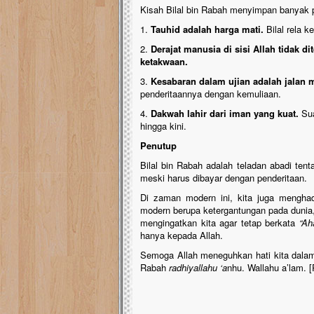
Kisah Bilal bin Rabah menyimpan banyak p
1.
Tauhid adalah harga mati.
Bilal rela k
2.
Derajat manusia di sisi Allah tidak di
ketakwaan.
3.
Kesabaran dalam ujian adalah jalan
penderitaannya dengan kemuliaan.
4.
Dakwah lahir dari iman yang kuat.
Sua
hingga kini.
Penutup
Bilal bin Rabah adalah teladan abadi ten
meski harus dibayar dengan penderitaan.
Di zaman modern ini, kita juga menghada
modern berupa ketergantungan pada dunia, 
mengingatkan kita agar tetap berkata
“A
hanya kepada Allah.
Semoga Allah meneguhkan hati kita dalam
Rabah
radhiyallahu ‘a
nhu. Wallahu a’lam.