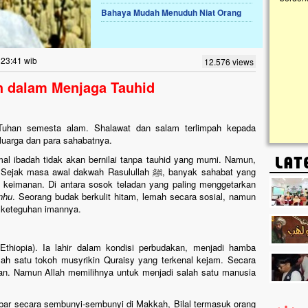
Bahaya Mudah Menuduh Niat Orang
Lima Tahun Mangkrak, Masjid di
Pelosok ini Mengenaskan. Ayo Bantu.!!
Nasib masjid di Kampung Cilumbu ini sungguh
 23:41 wib
12.576 views
mengenaskan. Lima tahun mangkrak, kini nyaris
tak berbentuk masjid, dipenuhi rumput liar,
h dalam Menjaga Tauhid
berlumut, dan menghitam terpapar panas dan
hujan....
h, Tuhan semesta alam. Shalawat dan salam terlimpah kepada
eluarga dan para sahabatnya.
mal ibadah tidak akan bernilai tanpa tauhid yang murni. Namun,
awal dakwah Rasulullah ﷺ, banyak sahabat yang
 keimanan. Di antara sosok teladan yang paling menggetarkan
anhu
. Seorang budak berkulit hitam, lemah secara sosial, namun
 keteguhan imannya.
Ethiopia). Ia lahir dalam kondisi perbudakan, menjadi hamba
ah satu tokoh musyrikin Quraisy yang terkenal kejam. Secara
kan. Namun Allah memilihnya untuk menjadi salah satu manusia