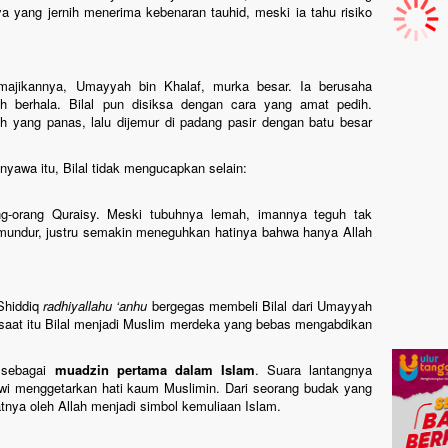
a yang jernih menerima kebenaran tauhid, meski ia tahu risiko
majikannya, Umayyah bin Khalaf, murka besar. Ia berusaha
 berhala. Bilal pun disiksa dengan cara yang amat pedih.
ah yang panas, lalu dijemur di padang pasir dengan batu besar
yawa itu, Bilal tidak mengucapkan selain:
ng-orang Quraisy. Meski tubuhnya lemah, imannya teguh tak
mundur, justru semakin meneguhkan hatinya bahwa hanya Allah
-Shiddiq
radhiyallahu ‘anhu
bergegas membeli Bilal dari Umayyah
saat itu Bilal menjadi Muslim merdeka yang bebas mengabdikan
nya sebagai
muadzin pertama dalam Islam
. Suara lantangnya
 menggetarkan hati kaum Muslimin. Dari seorang budak yang
atnya oleh Allah menjadi simbol kemuliaan Islam.