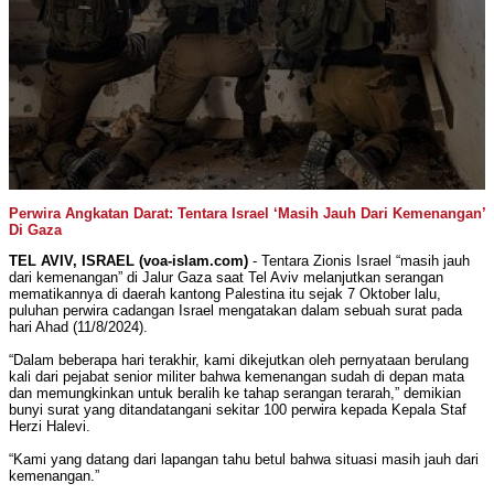
Perwira Angkatan Darat: Tentara Israel ‘Masih Jauh Dari Kemenangan’
Di Gaza
TEL AVIV, ISRAEL (voa-islam.com)
- Tentara Zionis Israel “masih jauh
dari kemenangan” di Jalur Gaza saat Tel Aviv melanjutkan serangan
mematikannya di daerah kantong Palestina itu sejak 7 Oktober lalu,
puluhan perwira cadangan Israel mengatakan dalam sebuah surat pada
hari Ahad (11/8/2024).
“Dalam beberapa hari terakhir, kami dikejutkan oleh pernyataan berulang
kali dari pejabat senior militer bahwa kemenangan sudah di depan mata
dan memungkinkan untuk beralih ke tahap serangan terarah,” demikian
bunyi surat yang ditandatangani sekitar 100 perwira kepada Kepala Staf
Herzi Halevi.
“Kami yang datang dari lapangan tahu betul bahwa situasi masih jauh dari
kemenangan.”