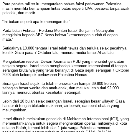
Para perwira militer itu mengatakan bahwa faksi perlawanan Palestina
masih memiliki kemampuan lintas batas seperti UAV, pesawat tanpa awak
peledak, dan mortir.
“Ini bukan seperti apa kemenangan itu!”
Pada bulan Februari, Perdana Menteri Israel Benjamin Netanyahu
mengklaim kepada ABC News bahwa "kemenangan sudah di depan
mata."
Setidaknya 10.000 tentara Israel telah tewas dan terluka sejak pecahnya
konflik Gaza pada 7 Oktober lalu, menurut media Israel Ahad lalu.
Mengabaikan resolusi Dewan Keamanan PBB yang menuntut gencatan
senjata segera, Israel telah menghadapi kecaman internasional di tengah
serangan brutalnya yang terus berlanjut di Gaza sejak serangan 7 Oktober
2023 oleh kelompok perlawanan Palestina Hamas.
Serangan Israel sejak itu telah menewaskan hampir 39.800 korban,
sebagian besar wanita dan anak-anak, dan melukai lebih dari 92.000
lainnya, menurut otoritas kesehatan setempat.
Lebih dari 10 bulan sejak serangan Israel, sebagian besar wilayah Gaza
hancur di tengah blokade makanan, air bersih, dan obat-obatan yang
melumpuhkan.
Israel dituduh melakukan genosida di Mahkamah Internasional (ICJ), yang
memerintahkannya untuk segera menghentikan operasi militernya di kota
selatan Rafah, tempat lebih dari 1 juta warga Palestina mencari