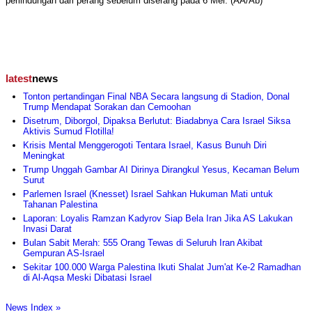
perlindungan dari perang sebelum diserang pada 6 Mei. (AA/Ab)
latest
news
Tonton pertandingan Final NBA Secara langsung di Stadion, Donal
Trump Mendapat Sorakan dan Cemoohan
Disetrum, Diborgol, Dipaksa Berlutut: Biadabnya Cara Israel Siksa
Aktivis Sumud Flotilla!
Krisis Mental Menggerogoti Tentara Israel, Kasus Bunuh Diri
Meningkat
Trump Unggah Gambar AI Dirinya Dirangkul Yesus, Kecaman Belum
Surut
Parlemen Israel (Knesset) Israel Sahkan Hukuman Mati untuk
Tahanan Palestina
Laporan: Loyalis Ramzan Kadyrov Siap Bela Iran Jika AS Lakukan
Invasi Darat
Bulan Sabit Merah: 555 Orang Tewas di Seluruh Iran Akibat
Gempuran AS-Israel
Sekitar 100.000 Warga Palestina Ikuti Shalat Jum'at Ke-2 Ramadhan
di Al-Aqsa Meski Dibatasi Israel
News Index »