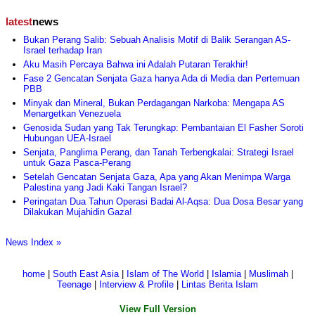
latest
news
Bukan Perang Salib: Sebuah Analisis Motif di Balik Serangan AS-
Israel terhadap Iran
Aku Masih Percaya Bahwa ini Adalah Putaran Terakhir!
Fase 2 Gencatan Senjata Gaza hanya Ada di Media dan Pertemuan
PBB
Minyak dan Mineral, Bukan Perdagangan Narkoba: Mengapa AS
Menargetkan Venezuela
Genosida Sudan yang Tak Terungkap: Pembantaian El Fasher Soroti
Hubungan UEA-Israel
Senjata, Panglima Perang, dan Tanah Terbengkalai: Strategi Israel
untuk Gaza Pasca-Perang
Setelah Gencatan Senjata Gaza, Apa yang Akan Menimpa Warga
Palestina yang Jadi Kaki Tangan Israel?
Peringatan Dua Tahun Operasi Badai Al-Aqsa: Dua Dosa Besar yang
Dilakukan Mujahidin Gaza!
News Index »
home
|
South East Asia
|
Islam of The World
|
Islamia
|
Muslimah
|
Teenage
|
Interview & Profile
|
Lintas Berita Islam
View Full Version