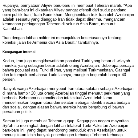
Rupanya, pernyataan Aliyev baru-baru ini membuat Teheran marah. “Apa
yang baru-baru ini dikatakan Aliyev sangat ofensif dari sudut pandang
opini publik Iran,” kata Karimkhan. Menghentikan truk Iran oleh Azerbaijan
adalah sesuatu yang dianggap Iran tidak dapat diterima, mengancam
keamanan perdagangan Teheran di seluruh Asia Barat, menurut
Karimkhan.
“Iran dengan latihan militer ini menunjukkan keseriusannya tentang
koneksi jalan ke Armenia dan Asia Barat,” tambahnya.
Ketegangan internal
Kedua, Iran juga mengkhawatirkan populasi Turki yang besar di wilayah
mereka, yang sebagian besar adalah orang Azerbaijan. Beberapa percaya
bahwa populasi asal Turki di Iran, yang meliputi Turkmenistan, Qashgai
dan kelompok berbahasa Turki lainnya, mungkin berjumlah hampir 40
persen.
Banyak warga Azerbaijan menyebut Iran utara selatan sebagai Azerbaijan,
di mana hampir 20 juta orang Azerbaijan tinggal menurut perkiraan yang
berbeda. Beberapa nasionalis dan intelektual Azeri telah lama
mendefinisikan bagian utara dan selatan sebagai identik secara budaya
dan sosial, dengan alasan bahwa mereka harus bergabung di bawah
persatuan politik.
Semua ini juga membuat Teheran gugup. Kegugupan negara mayoritas
Syi'ah itu meningkat dengan latihan trilateral Turki-Pakistan-Azerbaijan
baru-baru ini, yang dapat mendorong penduduk etnis Azerbaijan untuk
menunjukkan lebih banyak penentangan terhadap Teheran terhadap