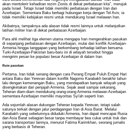
akan mentolerir kehadiran rezim Zionis di dekat perbatasan kita", merujuk
pada Israel. Tetapi Israel tidak memiliki perbatasan dengan Iran dan
Azerbaijan. Sementara Baku berbagi hubungan kerja dengan Tel Aviv, ia
tidak memiliki kebijakan resmi untuk mendukung Israel melawan Iran.
Akibatnya, tampaknya ada alasan tidak resmi lainnya untuk melanjutkan
latihan militer Iran di dekat perbatasan Azerbaijan.
Para ahli melihat tiga elemen utama mengapa Iran mengerahkan pasukan
di sepanjang perbatasan dengan Azerbaijan, mulai dari konflik Azerbaijan-
Armenia hingga tanggapan yang berkembang terhadap latihan bersama
Turki-Azerbaijan-Pakistan baru-baru ini di wilayah tersebut hingga
mengirim pesan ke populasi besar Azerbaijan di dalam Iran.
Rute pasokan
Pertama, Iran tidak senang dengan cara Perang Empat Puluh Empat Hari
antara Baku dan Yerevan dalam konflik Nagorno Karabakh berakhir tahun
lalu dengan kemenangan Baku, yang mendapatkan banyak wilayah yang
disengketakan dari penjajah Armenia. Sejak awal sampai sekarang,
Teheran diam-diam mendukung orang-orang Armenia melawan Azerbaijan
sementara Azerbaijan memiliki mayoritas Syi'ah seperti Iran.
Ada sejumlah alasan dukungan Teheran kepada Yerevan, tetapi salah
satunya terkait dengan jalur perdagangan Iran di Asia Barat. Melalui
Karabakh yang sebelumnya diduduki Armenia, Iran dapat mencapai Rusia
dan Asia Barat sebagian besar tanpa membayar bea cukai untuk truk dan
sarana transportasi lainnya, menurut Fatima Karimkhan, seorang jurnalis
yang berbasis di Teheran.