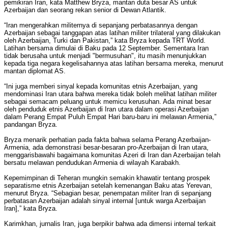
pemikiran Iran, kata Matthew Bryza, mantan duta besar AS untuk
Azerbaijan dan seorang rekan senior di Dewan Atlantik.
“Iran mengerahkan militernya di sepanjang perbatasannya dengan
Azerbaijan sebagai tanggapan atas latihan militer trilateral yang dilakukan
oleh Azerbaijan, Turki dan Pakistan,” kata Bryza kepada TRT World.
Latihan bersama dimulai di Baku pada 12 September. Sementara Iran
tidak berusaha untuk menjadi "bermusuhan", itu masih menunjukkan
kepada tiga negara kegelisahannya atas latihan bersama mereka, menurut
mantan diplomat AS.
“Ini juga memberi sinyal kepada komunitas etnis Azerbaijan, yang
mendominasi Iran utara bahwa mereka tidak boleh melihat latihan militer
sebagai semacam peluang untuk memicu kerusuhan. Ada minat besar
oleh penduduk etnis Azerbaijan di Iran utara dalam operasi Azerbaijan
dalam Perang Empat Puluh Empat Hari baru-baru ini melawan Armenia,”
pandangan Bryza.
Bryza menarik perhatian pada fakta bahwa selama Perang Azerbaijan-
Armenia, ada demonstrasi besar-besaran pro-Azerbaijan di Iran utara,
menggarisbawahi bagaimana komunitas Azeri di Iran dan Azerbaijan telah
bersatu melawan pendudukan Armenia di wilayah Karabakh.
Kepemimpinan di Teheran mungkin semakin khawatir tentang prospek
separatisme etnis Azerbaijan setelah kemenangan Baku atas Yerevan,
menurut Bryza. “Sebagian besar, penempatan militer Iran di sepanjang
perbatasan Azerbaijan adalah sinyal internal [untuk warga Azerbaijan
Iran],” kata Bryza.
Karimkhan, jurnalis Iran, juga berpikir bahwa ada dimensi internal terkait