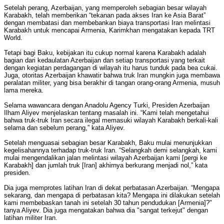
Setelah perang, Azerbaijan, yang memperoleh sebagian besar wilayah
Karabakh, telah memberikan “tekanan pada akses Iran ke Asia Barat”
dengan membatasi dan membebankan biaya transportasi Iran melintasi
Karabakh untuk mencapai Armenia, Karimkhan mengatakan kepada TRT
World.
Tetapi bagi Baku, kebijakan itu cukup normal karena Karabakh adalah
bagian dari kedaulatan Azerbaijan dan setiap transportasi yang terkait
dengan kegiatan perdagangan di wilayah itu harus tunduk pada bea cukai.
Juga, otoritas Azerbaijan khawatir bahwa truk Iran mungkin juga membawa
peralatan militer, yang bisa berakhir di tangan orang-orang Armenia, musuh
lama mereka.
Selama wawancara dengan Anadolu Agency Turki, Presiden Azerbaijan
Ilham Aliyev menjelaskan tentang masalah ini. “Kami telah mengetahui
bahwa truk-truk Iran secara ilegal memasuki wilayah Karabakh berkali-kali
selama dan sebelum perang,” kata Aliyev.
Setelah menguasai sebagian besar Karabakh, Baku mulai menunjukkan
kegelisahannya terhadap truk-truk Iran. “Selangkah demi selangkah, kami
mulai mengendalikan jalan melintasi wilayah Azerbaijan kami [pergi ke
Karabakh] dan jumlah truk [Iran] akhirnya berkurang menjadi nol,” kata
presiden.
Dia juga memprotes latihan Iran di dekat perbatasan Azerbaijan. “Mengapa
sekarang, dan mengapa di perbatasan kita? Mengapa ini dilakukan setelah
kami membebaskan tanah ini setelah 30 tahun pendudukan [Armenia]?"
tanya Aliyev. Dia juga mengatakan bahwa dia "sangat terkejut" dengan
latihan militer Iran.