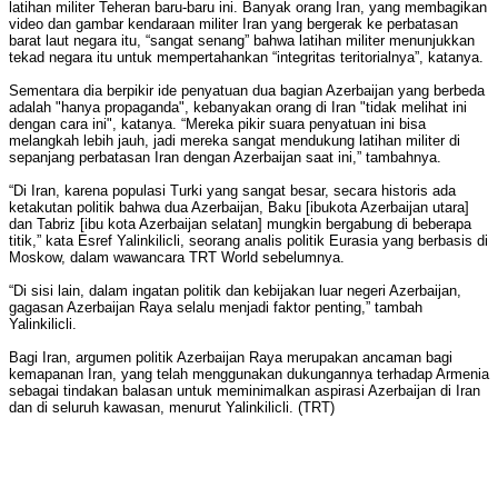
latihan militer Teheran baru-baru ini. Banyak orang Iran, yang membagikan
video dan gambar kendaraan militer Iran yang bergerak ke perbatasan
barat laut negara itu, “sangat senang” bahwa latihan militer menunjukkan
tekad negara itu untuk mempertahankan “integritas teritorialnya”, katanya.
Sementara dia berpikir ide penyatuan dua bagian Azerbaijan yang berbeda
adalah "hanya propaganda", kebanyakan orang di Iran "tidak melihat ini
dengan cara ini", katanya. “Mereka pikir suara penyatuan ini bisa
melangkah lebih jauh, jadi mereka sangat mendukung latihan militer di
sepanjang perbatasan Iran dengan Azerbaijan saat ini,” tambahnya.
“Di Iran, karena populasi Turki yang sangat besar, secara historis ada
ketakutan politik bahwa dua Azerbaijan, Baku [ibukota Azerbaijan utara]
dan Tabriz [ibu kota Azerbaijan selatan] mungkin bergabung di beberapa
titik,” kata Esref Yalinkilicli, seorang analis politik Eurasia yang berbasis di
Moskow, dalam wawancara TRT World sebelumnya.
“Di sisi lain, dalam ingatan politik dan kebijakan luar negeri Azerbaijan,
gagasan Azerbaijan Raya selalu menjadi faktor penting,” tambah
Yalinkilicli.
Bagi Iran, argumen politik Azerbaijan Raya merupakan ancaman bagi
kemapanan Iran, yang telah menggunakan dukungannya terhadap Armenia
sebagai tindakan balasan untuk meminimalkan aspirasi Azerbaijan di Iran
dan di seluruh kawasan, menurut Yalinkilicli. (TRT)