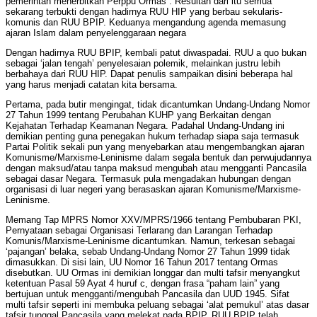
pemerintah menerbitkan Perppu Ormas”. Resultan dari itu semua
sekarang terbukti dengan hadirnya RUU HIP yang berbau sekularis-
komunis dan RUU BPIP. Keduanya mengandung agenda memasung
ajaran Islam dalam penyelenggaraan negara
Dengan hadirnya RUU BPIP, kembali patut diwaspadai. RUU a quo bukan
sebagai ‘jalan tengah’ penyelesaian polemik, melainkan justru lebih
berbahaya dari RUU HIP. Dapat penulis sampaikan disini beberapa hal
yang harus menjadi catatan kita bersama.
Pertama, pada butir mengingat, tidak dicantumkan Undang-Undang Nomor
27 Tahun 1999 tentang Perubahan KUHP yang Berkaitan dengan
Kejahatan Terhadap Keamanan Negara. Padahal Undang-Undang ini
demikian penting guna penegakan hukum terhadap siapa saja termasuk
Partai Politik sekali pun yang menyebarkan atau mengembangkan ajaran
Komunisme/Marxisme-Leninisme dalam segala bentuk dan perwujudannya
dengan maksud/atau tanpa maksud mengubah atau mengganti Pancasila
sebagai dasar Negara. Termasuk pula mengadakan hubungan dengan
organisasi di luar negeri yang berasaskan ajaran Komunisme/Marxisme-
Leninisme.
Memang Tap MPRS Nomor XXV/MPRS/1966 tentang Pembubaran PKI,
Pernyataan sebagai Organisasi Terlarang dan Larangan Terhadap
Komunis/Marxisme-Leninisme dicantumkan. Namun, terkesan sebagai
‘pajangan’ belaka, sebab Undang-Undang Nomor 27 Tahun 1999 tidak
dimasukkan. Di sisi lain, UU Nomor 16 Tahun 2017 tentang Ormas
disebutkan. UU Ormas ini demikian longgar dan multi tafsir menyangkut
ketentuan Pasal 59 Ayat 4 huruf c, dengan frasa “paham lain” yang
bertujuan untuk mengganti/mengubah Pancasila dan UUD 1945. Sifat
multi tafsir seperti ini membuka peluang sebagai ‘alat pemukul’ atas dasar
tafsir tunggal Pancasila yang melekat pada BPIP. RUU BPIP telah