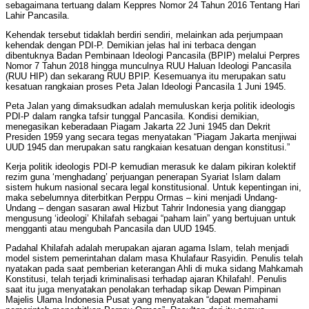
sebagaimana tertuang dalam Keppres Nomor 24 Tahun 2016 Tentang Hari
Lahir Pancasila.
Kehendak tersebut tidaklah berdiri sendiri, melainkan ada perjumpaan
kehendak dengan PDI-P. Demikian jelas hal ini terbaca dengan
dibentuknya Badan Pembinaan Ideologi Pancasila (BPIP) melalui Perpres
Nomor 7 Tahun 2018 hingga munculnya RUU Haluan Ideologi Pancasila
(RUU HIP) dan sekarang RUU BPIP. Kesemuanya itu merupakan satu
kesatuan rangkaian proses Peta Jalan Ideologi Pancasila 1 Juni 1945.
Peta Jalan yang dimaksudkan adalah memuluskan kerja politik ideologis
PDI-P dalam rangka tafsir tunggal Pancasila. Kondisi demikian,
menegasikan keberadaan Piagam Jakarta 22 Juni 1945 dan Dekrit
Presiden 1959 yang secara tegas menyatakan “Piagam Jakarta menjiwai
UUD 1945 dan merupakan satu rangkaian kesatuan dengan konstitusi.”
Kerja politik ideologis PDI-P kemudian merasuk ke dalam pikiran kolektif
rezim guna ‘menghadang’ perjuangan penerapan Syariat Islam dalam
sistem hukum nasional secara legal konstitusional. Untuk kepentingan ini,
maka sebelumnya diterbitkan Perppu Ormas – kini menjadi Undang-
Undang – dengan sasaran awal Hizbut Tahrir Indonesia yang dianggap
mengusung ‘ideologi’ Khilafah sebagai “paham lain” yang bertujuan untuk
mengganti atau mengubah Pancasila dan UUD 1945.
Padahal Khilafah adalah merupakan ajaran agama Islam, telah menjadi
model sistem pemerintahan dalam masa Khulafaur Rasyidin. Penulis telah
nyatakan pada saat pemberian keterangan Ahli di muka sidang Mahkamah
Konstitusi, telah terjadi kriminalisasi terhadap ajaran Khilafah!. Penulis
saat itu juga menyatakan penolakan terhadap sikap Dewan Pimpinan
Majelis Ulama Indonesia Pusat yang menyatakan “dapat memahami