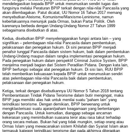
mendelegasikan kepada BPIP untuk merumuskan sendiri tugas dan
fungsinya melalui Peraturan BPIP terkait dengan nilai-nilai Pancasila yang
akan dilembagakan. Patut dicatat, UU Nomor 16 Tahun 2017 memang
menyebutkan Ateisme, Komunisme/Marxisme-Leninisme, namun
keberlakuannya menunjuk pada Ormas, bukan Partai Politik. Oleh
karenanya berbeda dengan Undang-Undang Nomor 27 Tahun 1999
sebagaimana disebutkan di atas.
Kedua, disebutkan BPIP menyelenggarakan fungsi antara lain – yang
signifikan – pelembagaan nilai-nilai Pancasila dalam pembentukan,
pelaksanaan dan penegakan hukum. Di sini peranan BPIP menjadi
penafsir tunggal Pancasila dalam sistem hukum, baik dalam pembentukan
Undang-Undang maupun dalam rangka implementasi penegakan hukum.
Pada penegakan hukum dalam perspektif Criminal Justice System, BPIP
menjelma menjadi bagian dari Sistem Peradilan Pidana. Dengan kata lain,
BPIP berfungsi sebagai alat penegakan hukum. Di sisi lain, RUU BPIP
telah memberikan kekuasaan kepada BPIP untuk merumuskan sendiri
atas pelembagaan nilai-nilai Pancasila baik dalam pembentukan,
pelaksanaan dan penegakan hukum.
Ketiga, terkait dengan disebutkannya UU Nomor 5 Tahun 2018 tentang
Pemberantasan Tindak Pidana Terorisme dalam butir mengingat, maka
BPIP juga memiliki alas hak untuk menilai suatu “paham lain” yang
terindikasi terorisme. Dengan demikian, BPIP berwenang untuk
mengklasterisasi suatu ajaran/paham keagamaan yang bertentangan
dengan Pancasila. Untuk kemudian, dianggap sebagai ancaman
kekerasan yang menimbulkan suasana teror atau rasa takut terhadap
orang secara meluas. Bukan hal yang tidak mungkin, setiap orang atau
Ormas Islam yang mewacanakan sistem Khilafah dan Syariat Islam akan
termasuk kategori terindikasi terorisme dan pada akhirnya diterapkan