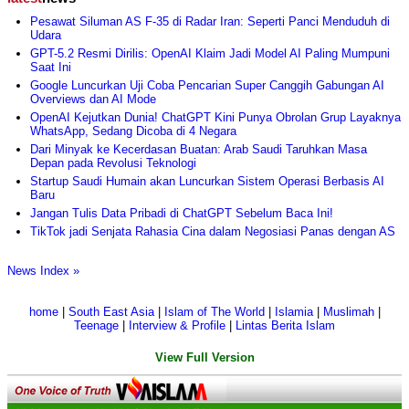
Pesawat Siluman AS F-35 di Radar Iran: Seperti Panci Menduduh di
Udara
GPT-5.2 Resmi Dirilis: OpenAI Klaim Jadi Model AI Paling Mumpuni
Saat Ini
Google Luncurkan Uji Coba Pencarian Super Canggih Gabungan AI
Overviews dan AI Mode
OpenAI Kejutkan Dunia! ChatGPT Kini Punya Obrolan Grup Layaknya
WhatsApp, Sedang Dicoba di 4 Negara
Dari Minyak ke Kecerdasan Buatan: Arab Saudi Taruhkan Masa
Depan pada Revolusi Teknologi
Startup Saudi Humain akan Luncurkan Sistem Operasi Berbasis AI
Baru
Jangan Tulis Data Pribadi di ChatGPT Sebelum Baca Ini!
TikTok jadi Senjata Rahasia Cina dalam Negosiasi Panas dengan AS
News Index »
home
|
South East Asia
|
Islam of The World
|
Islamia
|
Muslimah
|
Teenage
|
Interview & Profile
|
Lintas Berita Islam
View Full Version