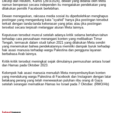
Dikutip dari Reuters, Kamis (28/3/2024), dewan yang didanai oleh Meta
namun beroperasi secara independen itu mengatakan pendekatan yang
dilakukan pemilik Facebook berlebihan.
Dewan menegaskan, raksasa media sosial itu diperbolehkan menghapus
postingan yang mengandung kata "syahid" hanya jika postingan tersebut
terkait dengan tanda-tanda kekerasan yang jelas atau jika postingan
tersebut secara terpisah melanggar aturan Meta lainnya.
Keputusan tersebut muncul setelah adanya kritik selama bertahun-tahun
terhadap cara perusahaan menangani konten yang melibatkan Timur
Tengah, termasuk dalam studi tahun 2021 yang dilakukan Meta sendiri
yang menemukan bahwa pendekatannya memiliki dampak buruk terhadap
hak asasi manusia terhadap warga Palestina dan pengguna layanan
berbahasa Arab lainnya.
Kritik-kritik tersebut meningkat sejak dimulainya permusuhan antara Israel
dan Hamas pada Oktober 2023.
Kelompok hak asasi manusia menuduh Meta menyembunyikan konten
yang mendukung warga Palestina di Facebook dan Instagram dengan latar
belakang perang yang telah menewaskan puluhan ribu orang di Gaza
setelah serangan mematikan Hamas ke Israel pada 7 Oktober. (RMO/Ab)
latest
news