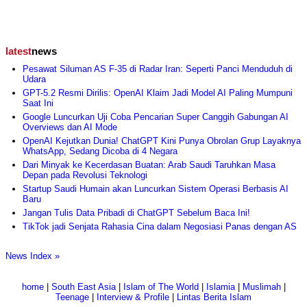
latest
news
Pesawat Siluman AS F-35 di Radar Iran: Seperti Panci Menduduh di
Udara
GPT-5.2 Resmi Dirilis: OpenAI Klaim Jadi Model AI Paling Mumpuni
Saat Ini
Google Luncurkan Uji Coba Pencarian Super Canggih Gabungan AI
Overviews dan AI Mode
OpenAI Kejutkan Dunia! ChatGPT Kini Punya Obrolan Grup Layaknya
WhatsApp, Sedang Dicoba di 4 Negara
Dari Minyak ke Kecerdasan Buatan: Arab Saudi Taruhkan Masa
Depan pada Revolusi Teknologi
Startup Saudi Humain akan Luncurkan Sistem Operasi Berbasis AI
Baru
Jangan Tulis Data Pribadi di ChatGPT Sebelum Baca Ini!
TikTok jadi Senjata Rahasia Cina dalam Negosiasi Panas dengan AS
News Index »
home
|
South East Asia
|
Islam of The World
|
Islamia
|
Muslimah
|
Teenage
|
Interview & Profile
|
Lintas Berita Islam