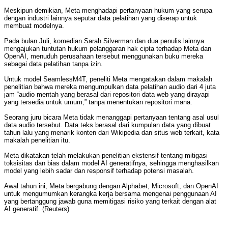
Meskipun demikian, Meta menghadapi pertanyaan hukum yang serupa
dengan industri lainnya seputar data pelatihan yang diserap untuk
membuat modelnya.
Pada bulan Juli, komedian Sarah Silverman dan dua penulis lainnya
mengajukan tuntutan hukum pelanggaran hak cipta terhadap Meta dan
OpenAI, menuduh perusahaan tersebut menggunakan buku mereka
sebagai data pelatihan tanpa izin.
Untuk model SeamlessM4T, peneliti Meta mengatakan dalam makalah
penelitian bahwa mereka mengumpulkan data pelatihan audio dari 4 juta
jam “audio mentah yang berasal dari repositori data web yang dirayapi
yang tersedia untuk umum,” tanpa menentukan repositori mana.
Seorang juru bicara Meta tidak menanggapi pertanyaan tentang asal usul
data audio tersebut. Data teks berasal dari kumpulan data yang dibuat
tahun lalu yang menarik konten dari Wikipedia dan situs web terkait, kata
makalah penelitian itu.
Meta dikatakan telah melakukan penelitian ekstensif tentang mitigasi
toksisitas dan bias dalam model AI generatifnya, sehingga menghasilkan
model yang lebih sadar dan responsif terhadap potensi masalah.
Awal tahun ini, Meta bergabung dengan Alphabet, Microsoft, dan OpenAI
untuk mengumumkan kerangka kerja bersama mengenai penggunaan AI
yang bertanggung jawab guna memitigasi risiko yang terkait dengan alat
AI generatif. (Reuters)