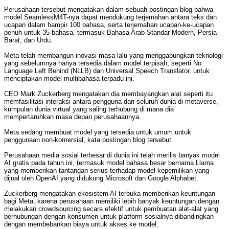
Perusahaan tersebut mengatakan dalam sebuah postingan blog bahwa
model SeamlessM4T-nya dapat mendukung terjemahan antara teks dan
ucapan dalam hampir 100 bahasa, serta terjemahan ucapan-ke-ucapan
penuh untuk 35 bahasa, termasuk Bahasa Arab Standar Modern, Persia
Barat, dan Urdu.
Meta telah membangun inovasi masa lalu yang menggabungkan teknologi
yang sebelumnya hanya tersedia dalam model terpisah, seperti No
Language Left Behind (NLLB) dan Universal Speech Translator, untuk
menciptakan model multibahasa terpadu ini.
CEO Mark Zuckerberg mengatakan dia membayangkan alat seperti itu
memfasilitasi interaksi antara pengguna dari seluruh dunia di metaverse,
kumpulan dunia virtual yang saling terhubung di mana dia
mempertaruhkan masa depan perusahaannya.
Meta sedang membuat model yang tersedia untuk umum untuk
penggunaan non-komersial, kata postingan blog tersebut.
Perusahaan media sosial terbesar di dunia ini telah merilis banyak model
AI gratis pada tahun ini, termasuk model bahasa besar bernama Llama
yang memberikan tantangan serius terhadap model kepemilikan yang
dijual oleh OpenAI yang didukung Microsoft dan Google Alphabet.
Zuckerberg mengatakan ekosistem AI terbuka memberikan keuntungan
bagi Meta, karena perusahaan memiliki lebih banyak keuntungan dengan
melakukan crowdsourcing secara efektif untuk pembuatan alat-alat yang
berhubungan dengan konsumen untuk platform sosialnya dibandingkan
dengan membebankan biaya untuk akses ke model.