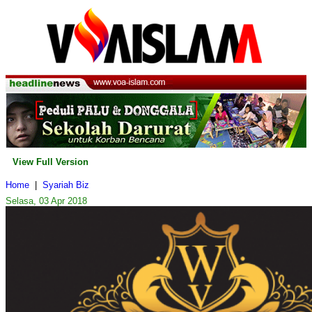
View Full Version
Home
|
Syariah Biz
Selasa, 03 Apr 2018