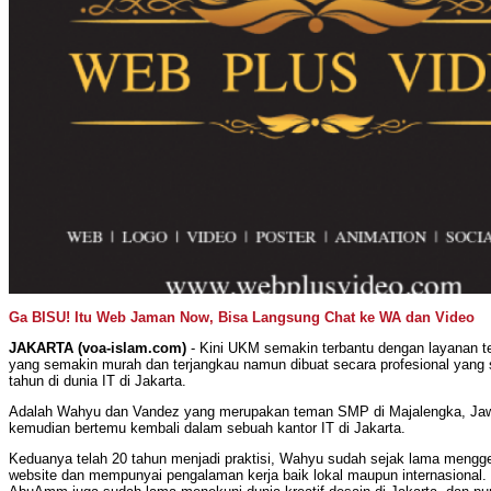
Ga BISU! Itu Web Jaman Now, Bisa Langsung Chat ke WA dan Video
JAKARTA (voa-islam.com)
- Kini UKM semakin terbantu dengan layanan te
yang semakin murah dan terjangkau namun dibuat secara profesional yang s
tahun di dunia IT di Jakarta.
Adalah Wahyu dan Vandez yang merupakan teman SMP di Majalengka, Jaw
kemudian bertemu kembali dalam sebuah kantor IT di Jakarta.
Keduanya telah 20 tahun menjadi praktisi, Wahyu sudah sejak lama menggelu
website dan mempunyai pengalaman kerja baik lokal maupun internasional