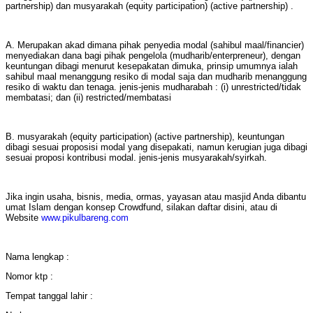
partnership) dan musyarakah (equity participation) (active partnership) .
A. Merupakan akad dimana pihak penyedia modal (sahibul maal/financier)
menyediakan dana bagi pihak pengelola (mudharib/enterpreneur), dengan
keuntungan dibagi menurut kesepakatan dimuka, prinsip umumnya ialah
sahibul maal menanggung resiko di modal saja dan mudharib menanggung
resiko di waktu dan tenaga. jenis-jenis mudharabah : (i) unrestricted/tidak
membatasi; dan (ii) restricted/membatasi
B. musyarakah (equity participation) (active partnership), keuntungan
dibagi sesuai proposisi modal yang disepakati, namun kerugian juga dibagi
sesuai proposi kontribusi modal. jenis-jenis musyarakah/syirkah.
Jika ingin usaha, bisnis, media, ormas, yayasan atau masjid Anda dibantu
umat Islam dengan konsep Crowdfund, silakan daftar disini, atau di
Website
www.pikulbareng.com
Nama lengkap :
Nomor ktp :
Tempat tanggal lahir :