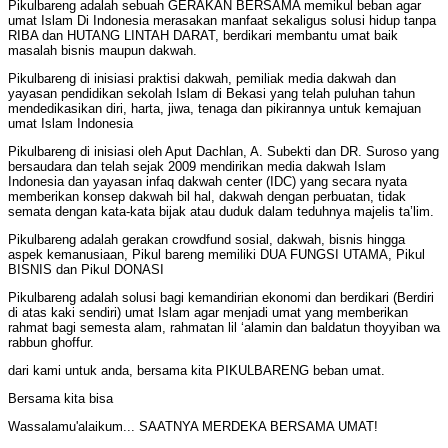
Pikulbareng adalah sebuah GERAKAN BERSAMA memikul beban agar
umat Islam Di Indonesia merasakan manfaat sekaligus solusi hidup tanpa
RIBA dan HUTANG LINTAH DARAT, berdikari membantu umat baik
masalah bisnis maupun dakwah.
Pikulbareng di inisiasi praktisi dakwah, pemiliak media dakwah dan
yayasan pendidikan sekolah Islam di Bekasi yang telah puluhan tahun
mendedikasikan diri, harta, jiwa, tenaga dan pikirannya untuk kemajuan
umat Islam Indonesia
Pikulbareng di inisiasi oleh Aput Dachlan, A. Subekti dan DR. Suroso yang
bersaudara dan telah sejak 2009 mendirikan media dakwah Islam
Indonesia dan yayasan infaq dakwah center (IDC) yang secara nyata
memberikan konsep dakwah bil hal, dakwah dengan perbuatan, tidak
semata dengan kata-kata bijak atau duduk dalam teduhnya majelis ta’lim.
Pikulbareng adalah gerakan crowdfund sosial, dakwah, bisnis hingga
aspek kemanusiaan, Pikul bareng memiliki DUA FUNGSI UTAMA, Pikul
BISNIS dan Pikul DONASI
Pikulbareng adalah solusi bagi kemandirian ekonomi dan berdikari (Berdiri
di atas kaki sendiri) umat Islam agar menjadi umat yang memberikan
rahmat bagi semesta alam, rahmatan lil ‘alamin dan baldatun thoyyiban wa
rabbun ghoffur.
dari kami untuk anda, bersama kita PIKULBARENG beban umat.
Bersama kita bisa
Wassalamu'alaikum... SAATNYA MERDEKA BERSAMA UMAT!