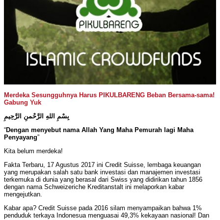
Merdeka Sesungguhnya Harus PIKULBARENG Beban Bersama-sama!
Gabung Yuk
بِسْمِ اللهِ الرَّحْمنِ الرَّحِيمِ
“
Dengan menyebut nama Allah Yang Maha Pemurah lagi Maha
Penyayang
”
Kita belum merdeka!
Fakta Terbaru, 17 Agustus 2017 ini Credit Suisse, lembaga keuangan
yang merupakan salah satu bank investasi dan manajemen investasi
terkemuka di dunia yang berasal dari Swiss yang didirikan tahun 1856
dengan nama Schweizeriche Kreditanstalt ini melaporkan kabar
mengejutkan.
Kabar apa? Credit Suisse pada 2016 silam menyampaikan bahwa 1%
penduduk terkaya Indonesua menguasai 49,3% kekayaan nasional! Dan