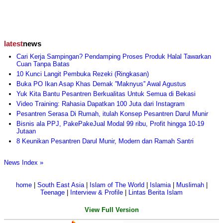
latest
news
Cari Kerja Sampingan? Pendamping Proses Produk Halal Tawarkan
Cuan Tanpa Batas
10 Kunci Langit Pembuka Rezeki (Ringkasan)
Buka PO Ikan Asap Khas Demak ''Maknyus'' Awal Agustus
Yuk Kita Bantu Pesantren Berkualitas Untuk Semua di Bekasi
Video Training: Rahasia Dapatkan 100 Juta dari Instagram
Pesantren Serasa Di Rumah, itulah Konsep Pesantren Darul Munir
Bisnis ala PPJ, PakePakeJual Modal 99 ribu, Profit hingga 10-19
Jutaan
8 Keunikan Pesantren Darul Munir, Modern dan Ramah Santri
News Index »
home
|
South East Asia
|
Islam of The World
|
Islamia
|
Muslimah
|
Teenage
|
Interview & Profile
|
Lintas Berita Islam
View Full Version