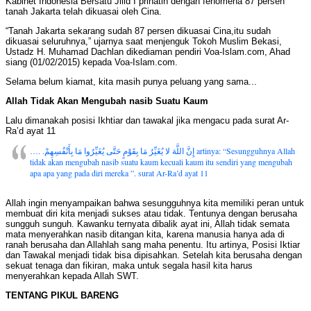
Kabinet Indonesia Bersatu Jilid I prihatin dengan fenomena 87 persen
tanah Jakarta telah dikuasai oleh Cina.
“Tanah Jakarta sekarang sudah 87 persen dikuasai Cina,itu sudah
dikuasai seluruhnya,” ujarnya saat menjenguk Tokoh Muslim Bekasi,
Ustadz H. Muhamad Dachlan dikediaman pendiri Voa-Islam.com, Ahad
siang (01/02/2015) kepada Voa-Islam.com.
Selama belum kiamat, kita masih punya peluang yang sama...
Allah Tidak Akan Mengubah nasib Suatu Kaum
Lalu dimanakah posisi Ikhtiar dan tawakal jika mengacu pada surat Ar-
Ra’d ayat 11
…. .إِنَّ اللَّهَ لا يُغَيِّرُ مَا بِقَوْمٍ حَتَّى يُغَيِّرُوا مَا بِأَنْفُسِهِمْ artinya: “Sesungguhnya Allah
tidak akan mengubah nasib suatu kaum kecuali kaum itu sendiri yang mengubah
apa apa yang pada diri mereka ”. surat Ar-Ra’d ayat 11
Allah ingin menyampaikan bahwa sesungguhnya kita memiliki peran untuk
membuat diri kita menjadi sukses atau tidak. Tentunya dengan berusaha
sungguh sunguh. Kawanku ternyata dibalik ayat ini, Allah tidak semata
mata menyerahkan nasib ditangan kita, karena manusia hanya ada di
ranah berusaha dan Allahlah sang maha penentu. Itu artinya, Posisi Iktiar
dan Tawakal menjadi tidak bisa dipisahkan. Setelah kita berusaha dengan
sekuat tenaga dan fikiran, maka untuk segala hasil kita harus
menyerahkan kepada Allah SWT.
TENTANG PIKUL BARENG