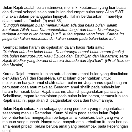
Bulan Rajab adalah bulan istimewa, memiliki keutamaan yang luar biasa
dan dikenal sebagai salah satu bulan dari empat bulan yang Allah SWT
muliakan dalam penanggalan hijrsiyah. Hal ini berdasarkan firman-Nya
dalam surah at-Taubah (9) ayat 36,
"Sungguh bilangan bulan menurut Allah ada dua belas bulan, dalam
ketetapan Allah, saat Dia menciptakan langit dan bumi. Di antaranya
terdapat empat bulan haram [suci]. Itulah agama yang lurus. Karena itu
janganlah kalian menzalimi diri kalian sendiri pada bulan-bulan itu".
Keempat bulan haram itu dijelaskan dalam hadis Nabi saw.:
"Setahun ada dua belas bulan. Di antaranya empat bulan haram (mulia):
tiga bulan berturut-turut, yaitu Dzulqa’dah, Dzulhijjah dan Muharram; serta
Rajab Mudhar yang berada di antara Jumada dan Sya’ban". (HR al-Bukhari
dan Muslim).
Karena Rajab termasuk salah satu di antara empat bulan yang dimuliakan
oleh Allah SWT dan Rasul-Nya, umat Islam diperintahkan untuk
melakukan banyak amal shalih dalam bulan ini. Juga harus dijauhi ragam
perbuatan dosa atau maksiat. Beragam amal shalih pada bulan-bulan
haram termasuk bulan Rajab saat ini, akan dilipatgandakan pahalanya.
Sebaliknya, ragam kemaksiatan pada bulan-bulan haram, termasuk bulan
Rajab saat ini, juga akan dilipatgandakan dosa dan hukumannya.
Bulan Rajab diibaratkan sebagai gerbang pembuka yang mengantarkan
seseorang menuju Ramadan. Kaum Muslim pada setiap bulan Rajab
berlomba-lomba mengerjakan berbagai amal kebaikan, baik yang wajib
maupun yang sunnah. Hanya saja, banyak amal kebaikan itu baru berupa
amal-amal pribadi, belum berupa amal yang berdampak pada kepentingan
umat.