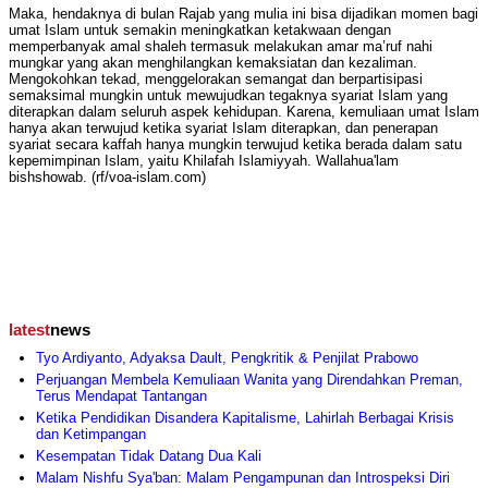
Maka, hendaknya di bulan Rajab yang mulia ini bisa dijadikan momen bagi
umat Islam untuk semakin meningkatkan ketakwaan dengan
memperbanyak amal shaleh termasuk melakukan amar ma’ruf nahi
mungkar yang akan menghilangkan kemaksiatan dan kezaliman.
Mengokohkan tekad, menggelorakan semangat dan berpartisipasi
semaksimal mungkin untuk mewujudkan tegaknya syariat Islam yang
diterapkan dalam seluruh aspek kehidupan. Karena, kemuliaan umat Islam
hanya akan terwujud ketika syariat Islam diterapkan, dan penerapan
syariat secara kaffah hanya mungkin terwujud ketika berada dalam satu
kepemimpinan Islam, yaitu Khilafah Islamiyyah. Wallahua'lam
bishshowab. (rf/voa-islam.com)
latest
news
Tyo Ardiyanto, Adyaksa Dault, Pengkritik & Penjilat Prabowo
Perjuangan Membela Kemuliaan Wanita yang Direndahkan Preman,
Terus Mendapat Tantangan
Ketika Pendidikan Disandera Kapitalisme, Lahirlah Berbagai Krisis
dan Ketimpangan
Kesempatan Tidak Datang Dua Kali
Malam Nishfu Sya'ban: Malam Pengampunan dan Introspeksi Diri