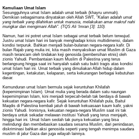
Kemuliaan Umat Islam
Sesungguhnya umat Islam adalah umat terbaik (khayru ummah).
Demikian sebagaimana dinyatakan oleh Allah SWT,
"Kalian adalah umat
yang terbaik yang dilahirkan untuk manusia, melakukan amar makruf nahi
mungkar dan mengimani Allah". (TQS Ali ‘Imran [3]: 110).
Namun, hari ini potret umat Islam sebagai umat terbaik belum terwujud.
Justru umat Islam hari ini banyak menghadapi krisis multidimensi, dalam
kondisi terpuruk. Bahkan menjadi bulan-bulanan negara-negara kafir. Di
bulan Rajab yang mulia ini, kita masih menyaksikan umat Muslim di Gaza
masih terancam oleh tindakan keji genosida (pembersihan etnis) oleh
zionis Yahudi. Pembantaian kaum Muslim di Palestina yang terus
berlangsung hingga saat ini hanyalah salah satu bukti tragis atas kondisi
umat Islam hari ini. Umat terbaik yang dimuliakan Allah hidup dalam
kegentingan, ketakutan, kelaparan, serta kekurangan berbagai kebutuhan
dasar.
Kemunduran umat Islam bermula sejak keruntuhan Khilafah
(kepemimpinan Islam). Umat mulia yang berada dalam satu naungan
kepemimpinan Islam, kini menjadi terpecah-belah tak berdaya di bawah
kekuatan negara-negara kafir. Sejak keruntuhan Khilafah pula, Baitul
Maqdis di Palestina kembali jatuh di bawah kekuasaan kaum kafir, yakni
zionis Yahudi. Ironisnya, kekuatan negara-negara Muslim saat ini tak
berdaya untuk sekadar melawan institusi Yahudi yang terus menjajah,
hingga hari ini. Umat Islam seolah tak punya kekuatan yang bisa
melindungi dan membebaskan saudara sesama Muslim, dari penindasan,
diskriminasi bahkan aksi genosida seperti yang tengah menimpa saudara
muslim di jalur Gaza dan juga wilayah lainnya.