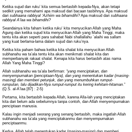
Ketika sujud dan ruku’ kita semua bertasbih kepada-Nya, akan tetapi
sedikit yang memahami apa maksud dari bacaan tasbihnya. Apa maksud
dari
subhaana rabbiyal ‘Azhiim wa bihamdihi
? Apa maksud dari
subhaana
rabbiyal A‘laa wa bihamdihi?
Seandainya kita faham ketika ruku‘ kita menyucikan Allah yang Maha
Agung dan ketika sujud kita menyucikan Allah yang Maha Tinggi, maka
tentu kita akan seperti para sahabat Nabi shallallahu `alaihi wa sallam
yang kuat berlama-lama dalam sujud dan ruku’nya.
Ketika kita paham bahwa ketika kita shalat kita menyucikan Allah
subhanahu wa ta’ala tentu kita akan menikmati shalat kita dan
memperbanyak rakaat shalat. Kenapa kita harus bertasbih atas nama
Allah Yang Maha Tinggi?
Allah subhanahu wa ta’ala berfirman:
“yang menciptakan, dan
menyempurnakan (penciptaan-Nya), dan yang menentukan kadar (masing-
masing) dan memberi petunjuk, dan yang menumbuhkan rumput-
rumputan, lalu dijadikan-Nya rumput-rumput itu kering kehitam-hitaman
.”
(Q.S. al-A‘laa [87] : 2-5)
Pertama, kita bertasbih kepada Allah, karena Alla-lah yang menciptakan
kita dari belum ada sebelumnya tanpa contoh, dan Allah menyempurnakan
penciptaan manusia.
Kalau ingin menjadi seorang yang senang bertasbih, maka ingatlah Allah
subhanahu wa ta’ala yang menciptakanmu dan menyempurnakan
penciptaanmu.
Kedua, Allah telah menentukan kadar (masing-masing) dan memberi