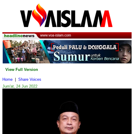
View Full Version
Home
|
Share Voices
Jum'at, 24 Jun 2022