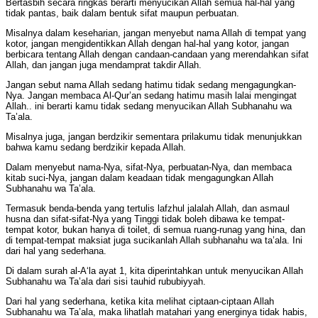
Bertasbih secara ringkas berarti menyucikan Allah semua hal-hal yang
tidak pantas, baik dalam bentuk sifat maupun perbuatan.
Misalnya dalam keseharian, jangan menyebut nama Allah di tempat yang
kotor, jangan mengidentikkan Allah dengan hal-hal yang kotor, jangan
berbicara tentang Allah dengan candaan-candaan yang merendahkan sifat
Allah, dan jangan juga mendamprat takdir Allah.
Jangan sebut nama Allah sedang hatimu tidak sedang mengagungkan-
Nya. Jangan membaca Al-Qur’an sedang hatimu masih lalai mengingat
Allah.. ini berarti kamu tidak sedang menyucikan Allah Subhanahu wa
Ta’ala.
Misalnya juga, jangan berdzikir sementara prilakumu tidak menunjukkan
bahwa kamu sedang berdzikir kepada Allah.
Dalam menyebut nama-Nya, sifat-Nya, perbuatan-Nya, dan membaca
kitab suci-Nya, jangan dalam keadaan tidak mengagungkan Allah
Subhanahu wa Ta’ala.
Termasuk benda-benda yang tertulis lafzhul jalalah Allah, dan asmaul
husna dan sifat-sifat-Nya yang Tinggi tidak boleh dibawa ke tempat-
tempat kotor, bukan hanya di toilet, di semua ruang-runag yang hina, dan
di tempat-tempat maksiat juga sucikanlah Allah subhanahu wa ta’ala. Ini
dari hal yang sederhana.
Di dalam surah al-A‘la ayat 1, kita diperintahkan untuk menyucikan Allah
Subhanahu wa Ta’ala dari sisi tauhid rububiyyah.
Dari hal yang sederhana, ketika kita melihat ciptaan-ciptaan Allah
Subhanahu wa Ta’ala, maka lihatlah matahari yang energinya tidak habis,