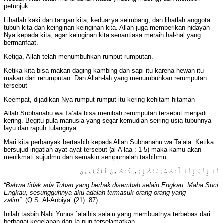
petunjuk.
Lihatlah kaki dan tangan kita, keduanya seimbang, dan lihatlah anggota
tubuh kita dan keinginan-keinginan kita. Allah juga memberikan hidayah-
Nya kepada kita, agar keinginan kita senantiasa meraih hal-hal yang
bermanfaat.
Ketiga, Allah telah menumbuhkan rumput-rumputan.
Ketika kita bisa makan daging kambing dan sapi itu karena hewan itu
makan dari rerumputan. Dan Allah-lah yang menumbuhkan rerumputan
tersebut
Keempat, dijadikan-Nya rumput-rumput itu kering kehitam-hitaman
Allah Subhanahu wa Ta’ala bisa merubah rerumputan tersebut menjadi
kering. Begitu pula manusia yang segar kemudian seiring usia tubuhnya
layu dan rapuh tulangnya.
Mari kita perbanyak bertasbih kepada Allah Subhanahu wa Ta’ala. Ketika
bersujud ingatlah ayat-ayat tersebut (al-A‘laa : 1-5) maka kamu akan
menikmati sujudmu dan semakin sempurnalah tasbihmu.
لَّآ إِلَٰهَ إِلَّآ أَنتَ سُبْحَٰنَكَ إِنِّى كُنتُ مِنَ ٱلظَّٰلِمِينَ
“Bahwa tidak ada Tuhan yang berhak disembah selain Engkau. Maha Suci
Engkau, sesungguhnya aku adalah termasuk orang-orang yang
zalim”.
(Q.S. Al-Anbiya’ (21): 87)
Inilah tasbih Nabi Yunus `alaihis salam yang membuatnya terbebas dari
berbagai kegelapan dan Ia pun terselamatkan.