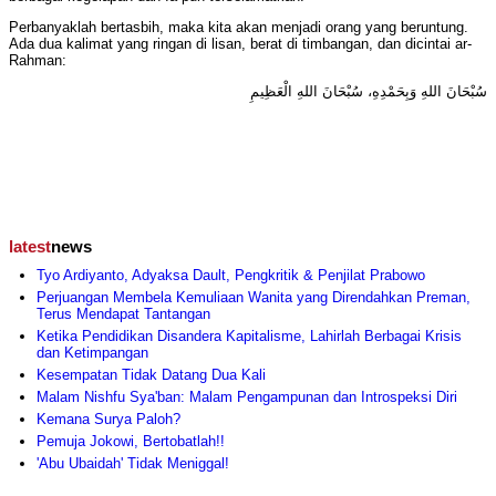
Perbanyaklah bertasbih, maka kita akan menjadi orang yang beruntung.
Ada dua kalimat yang ringan di lisan, berat di timbangan, dan dicintai ar-
Rahman:
سُبْحَانَ اللهِ وَبِحَمْدِهِ، سُبْحَانَ اللهِ الْعَظِيمِ
latest
news
Tyo Ardiyanto, Adyaksa Dault, Pengkritik & Penjilat Prabowo
Perjuangan Membela Kemuliaan Wanita yang Direndahkan Preman,
Terus Mendapat Tantangan
Ketika Pendidikan Disandera Kapitalisme, Lahirlah Berbagai Krisis
dan Ketimpangan
Kesempatan Tidak Datang Dua Kali
Malam Nishfu Sya'ban: Malam Pengampunan dan Introspeksi Diri
Kemana Surya Paloh?
Pemuja Jokowi, Bertobatlah!!
'Abu Ubaidah' Tidak Meniggal!