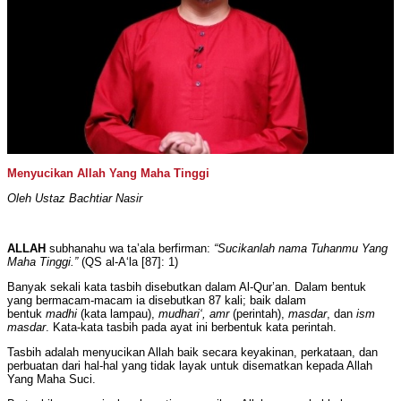
Menyucikan Allah Yang Maha Tinggi
Oleh Ustaz Bachtiar Nasir
ALLAH
subhanahu wa ta’ala berfirman:
“Sucikanlah nama Tuhanmu Yang
Maha Tinggi.”
(QS al-A‘la [87]: 1)
Banyak sekali kata tasbih disebutkan dalam Al-Qur’an. Dalam bentuk
yang bermacam-macam ia disebutkan 87 kali; baik dalam
bentuk
madhi
(kata lampau),
mudhari‘, amr
(perintah),
masdar
, dan
ism
masdar
. Kata-kata tasbih pada ayat ini berbentuk kata perintah.
Tasbih adalah menyucikan Allah baik secara keyakinan, perkataan, dan
perbuatan dari hal-hal yang tidak layak untuk disematkan kepada Allah
Yang Maha Suci.