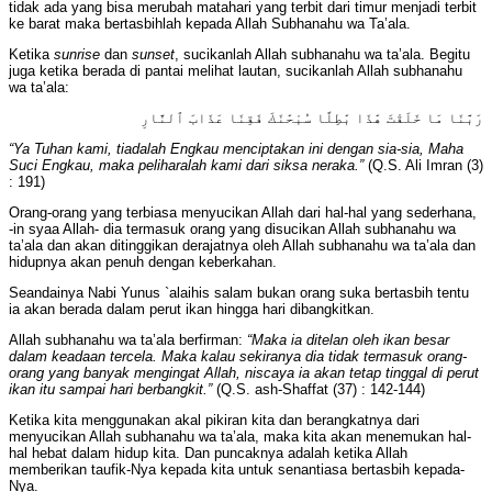
tidak ada yang bisa merubah matahari yang terbit dari timur menjadi terbit
ke barat maka bertasbihlah kepada Allah Subhanahu wa Ta’ala.
Ketika
sunrise
dan
sunset
, sucikanlah Allah subhanahu wa ta’ala. Begitu
juga ketika berada di pantai melihat lautan, sucikanlah Allah subhanahu
wa ta’ala:
رَبَّنَا مَا خَلَقْتَ هَٰذَا بَٰطِلًا سُبْحَٰنَكَ فَقِنَا عَذَابَ ٱلنَّارِ
“Ya Tuhan kami, tiadalah Engkau menciptakan ini dengan sia-sia, Maha
Suci Engkau, maka peliharalah kami dari siksa neraka.”
(Q.S. Ali Imran (3)
: 191)
Orang-orang yang terbiasa menyucikan Allah dari hal-hal yang sederhana,
-in syaa Allah- dia termasuk orang yang disucikan Allah subhanahu wa
ta’ala dan akan ditinggikan derajatnya oleh Allah subhanahu wa ta’ala dan
hidupnya akan penuh dengan keberkahan.
Seandainya Nabi Yunus `alaihis salam bukan orang suka bertasbih tentu
ia akan berada dalam perut ikan hingga hari dibangkitkan.
Allah subhanahu wa ta’ala berfirman:
“Maka ia ditelan oleh ikan besar
dalam keadaan tercela. Maka kalau sekiranya dia tidak termasuk orang-
orang yang banyak mengingat Allah, niscaya ia akan tetap tinggal di perut
ikan itu sampai hari berbangkit.”
(Q.S. ash-Shaffat (37) : 142-144)
Ketika kita menggunakan akal pikiran kita dan berangkatnya dari
menyucikan Allah subhanahu wa ta’ala, maka kita akan menemukan hal-
hal hebat dalam hidup kita. Dan puncaknya adalah ketika Allah
memberikan taufik-Nya kepada kita untuk senantiasa bertasbih kepada-
Nya.