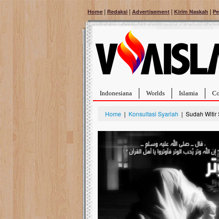
|
|
|
|
Home
Redaksi
Advertisement
Kirim Naskah
Pe
Indonesiana
Worlds
Islamia
Co
Home
|
Konsultasi Syariah
| Sudah Witir 
Bantu Naura, Balit
Tumor Pembuluh D
Hidup Naura Salsabila 
rintangan yang sangat b
berusia sepuluh bulan, b
menghadapi penyakit yan
pembuluh darah berukur