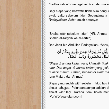
“Jadikanlah witir sebagai akhir shalat malam
Bagi siapa yang khawatir tidak bisa bangu
awal; yaitu sebelum tidur. Sebagaiman
Radhiyallahu 'Anhu
, salah satunya:
“Shalat witir sebelum tidur,” (HR. Ahma
Shahih al-Targhib wa al-Tarhib)
Dari Jabir bin Abdullah Radhiyallahu 'Anhu,
َّيْلِ ثُمَّ لِيَرْقُدْ وَمَنْ طَمِعَ مِنْكُمْ أَنْ
 اللَّيْلِ مَحْضُورَةٌ وَذَلِكَ أَفْضَلُ
“
Siapa di antara kalian yang khawatir tida
tidur. Dan siapa di antara kalian yang ya
di akhir malam. Sebab, bacaan di akhir ma
Ibnu Majah, dan Ahmad)
Siapa yang sudah witir sebelum tidur, lalu
shalat tahujjud. Pelaksanaannya adalah d
shalat witir lagi. Karena tidak boleh m
[PurWD/voa-islam.com]