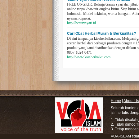
FREE ONGKIR. Belanja Gamis syari dan jilbab t
online tanpa khawatir ongkos kirim. Siap kirim s
Indonesia. Model kekinian, warna beragam. Ad
nyaman dipakai.
http://beautysyari.id
Cari Obat Herbal Murah & Berkualitas?
Di sini tempatnya-kiosherbalku.com. Melayani g
eceran herbal dari berbagai produsen dengan >1.
produk yang kami distribusikan dengan diskon 
0857-1024-0471
http://www.kiosherbalku.com
Home
|
About Us
Seluruh konten 
izin tertulis den
1. Tidak disala
2. Tidak dimodif
3. Tetap mencan
VOA-ISLAM tidak 