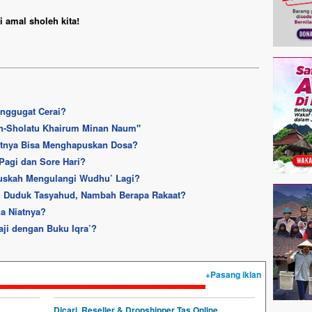
 amal sholeh kita!
enggugat Cerai?
h-Sholatu Khairum Minan Naum''
kitnya Bisa Menghapuskan Dosa?
Pagi dan Sore Hari?
ruskah Mengulangi Wudhu’ Lagi?
m Duduk Tasyahud, Nambah Berapa Rakaat?
a Niatnya?
aji dengan Buku Iqra’?
+Pasang iklan
Dicari, Reseller & Dropshipper Tas Online