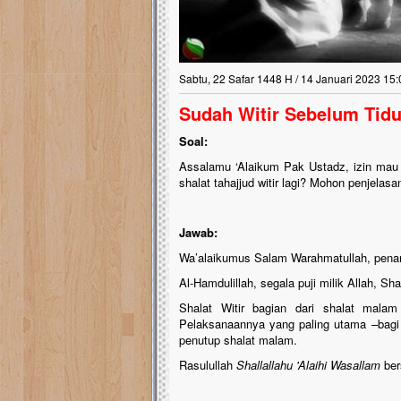
Sabtu, 22 Safar 1448 H / 14 Januari 2023 15:
Sudah Witir Sebelum Tidur
Soal:
Assalamu ‘Alaikum Pak Ustadz, izin mau n
shalat tahajjud witir lagi? Mohon penjelasa
Jawab:
Wa’alaikumus Salam Warahmatullah, penan
Al-Hamdulillah, segala puji milik Allah, S
Shalat Witir bagian dari shalat malam
Pelaksanaannya yang paling utama –bagi y
penutup shalat malam.
Rasulullah
Shallallahu 'Alaihi Wasallam
ber