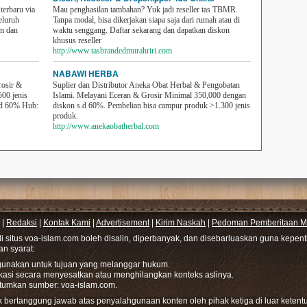
erbaru via
Mau penghasilan tambahan? Yuk jadi reseller tas TBMR.
eluruh
Tanpa modal, bisa dikerjakan siapa saja dari rumah atau di
em dan
waktu senggang. Daftar sekarang dan dapatkan diskon
khusus reseller
http://www.tasbrandedmurahriri.com
NABAWI HERBA
rosir &
Suplier dan Distributor Aneka Obat Herbal & Pengobatan
500 jenis
Islami. Melayani Eceran & Grosir Minimal 350,000 dengan
sd 60% Hub:
diskon s.d 60%. Pembelian bisa campur produk >1.300 jenis
produk.
http://www.anekaobatherbal.com
|
Redaksi
|
Kontak Kami
|
Advertisement
|
Kirim Naskah
|
Pedoman Pemberitaan Me
di situs voa-islam.com boleh disalin, diperbanyak, dan disebarluaskan guna kepe
gan syarat:
hgunakan untuk tujuan yang melanggar hukum.
ikasi secara menyesatkan atau menghilangkan konteks aslinya.
tumkan sumber: voa-islam.com.
bertanggung jawab atas penyalahgunaan konten oleh pihak ketiga di luar ketentu