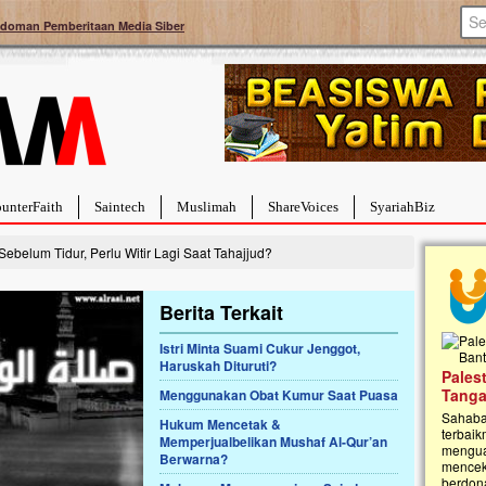
doman Pemberitaan Media Siber
unterFaith
Saintech
Muslimah
ShareVoices
SyariahBiz
Sebelum Tidur, Perlu Witir Lagi Saat Tahajjud?
Berita Terkait
Istri Minta Suami Cukur Jenggot,
Haruskah Dituruti?
a Hebat Sembuh Dari
Pales
arah
Tanga
Menggunakan Obat Kumur Saat Puasa
dipenuhi dengan
Sahaba
Hukum Mencetak &
erat. Meskipun baru
terbaik
Memperjualbelikan Mushaf Al-Qur’an
ayi yang imut ini harus
mengua
Berwarna?
g dahsyat, yaitu tumor
mencek
an...
berdona