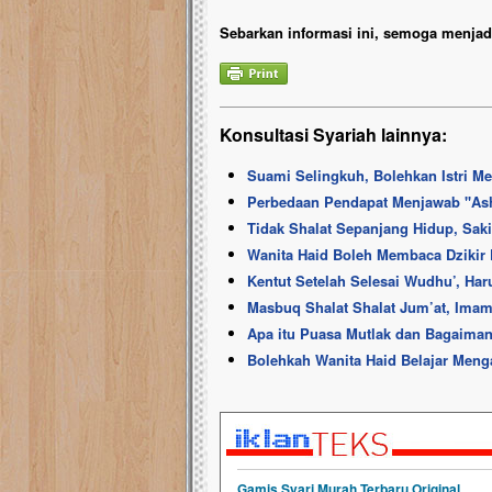
Sebarkan informasi ini, semoga menjadi
Konsultasi Syariah lainnya:
Suami Selingkuh, Bolehkan Istri M
Perbedaan Pendapat Menjawab ''As
Tidak Shalat Sepanjang Hidup, Sa
Wanita Haid Boleh Membaca Dzikir 
Kentut Setelah Selesai Wudhu’, Ha
Masbuq Shalat Shalat Jum’at, Ima
Apa itu Puasa Mutlak dan Bagaiman
Bolehkah Wanita Haid Belajar Meng
Gamis Syari Murah Terbaru Original