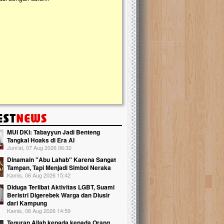
kanak Islam Terpadu (TKIT) An Najjah d
Gedung Majelis Taklim di Jonggol,...
MUI DKI: Tabayyun Jadi Benteng
Tangkal Hoaks di Era AI
Jum'at, 07 Aug 2026 06:32
Dinamain ''Abu Lahab'' Karena Sangat
Tampan, Tapi Menjadi Simbol Neraka
Kamis, 06 Aug 2026 15:42
Diduga Terlibat Aktivitas LGBT, Suami
Beristri Digerebek Warga dan Diusir
dari Kampung
Kamis, 06 Aug 2026 14:59
Teguran Allah kepada kepada Orang