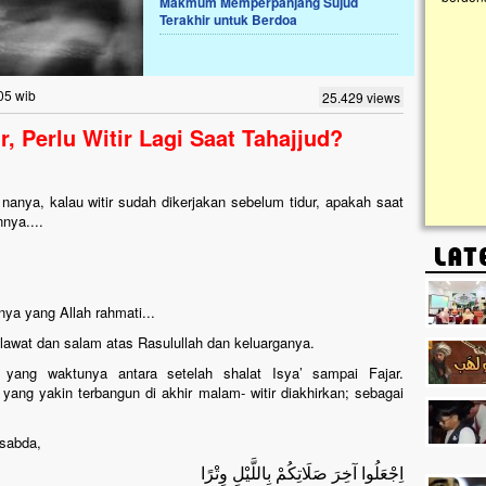
Makmum Memperpanjang Sujud
Terakhir untuk Berdoa
Lima Tahun Mangkrak, Masjid di
Pelosok ini Mengenaskan. Ayo Bantu.!!
Nasib masjid di Kampung Cilumbu ini sungguh
05 wib
25.429 views
mengenaskan. Lima tahun mangkrak, kini nyaris
tak berbentuk masjid, dipenuhi rumput liar,
, Perlu Witir Lagi Saat Tahajjud?
berlumut, dan menghitam terpapar panas dan
hujan....
anya, kalau witir sudah dikerjakan sebelum tidur, apakah saat
nnya....
ya yang Allah rahmati...
halawat dan salam atas Rasulullah dan keluarganya.
 yang waktunya antara setelah shalat Isya’ sampai Fajar.
ang yakin terbangun di akhir malam- witir diakhirkan; sebagai
sabda,
اِجْعَلُوا آخِرَ صَلَاتِكُمْ بِاللَّيْلِ وِتْرًا