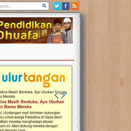
Previous slide
Next slide
tina Masih Berduka, Ayo Ulurkan
Open Donasi Wakaf Pembangu
n Bantu Mereka
Rumah Qur'an & TK Islam Terp
t, Ulurtangan mari kirimkan dukungan
Najjah di Jonggol
mu untuk warga Palestina di Gaza demi
tkan mereka menghadapi situasi
Saat ini, Ulurtangan bersama Yayasan 
am ini. Mari dukung mereka dengan
Najjahtul Islam Jonggol sedang merintis
si dengan cara:...
pembangunan Rumah Qur’an dan Tama