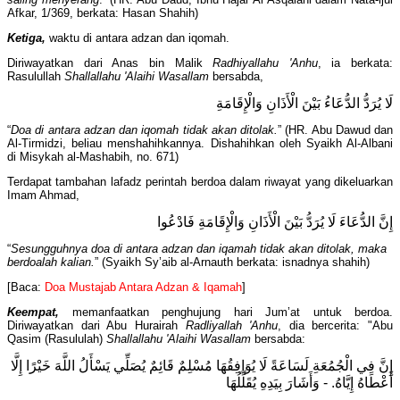
Afkar, 1/369, berkata: Hasan Shahih)
Ketiga,
waktu di antara adzan dan iqomah.
Diriwayatkan dari Anas bin Malik
Radhiyallahu 'Anhu
, ia berkata:
Rasulullah
Shallallahu 'Alaihi Wasallam
bersabda,
لَا يُرَدُّ الدُّعَاءُ بَيْنَ الْأَذَانِ وَالْإِقَامَةِ
“
Doa di antara adzan dan iqomah tidak akan ditolak.
” (HR. Abu Dawud dan
Al-Tirmidzi, beliau menshahihkannya. Dishahihkan oleh Syaikh Al-Albani
di Misykah al-Mashabih, no. 671)
Terdapat tambahan lafadz perintah berdoa dalam riwayat yang dikeluarkan
Imam Ahmad,
إِنَّ الدُّعَاءَ لَا يُرَدُّ بَيْنَ الْأَذَانِ وَالْإِقَامَةِ فَادْعُوا
“
Sesungguhnya doa di antara adzan dan iqamah tidak akan ditolak, maka
berdoalah kalian.
” (Syaikh Sy’aib al-Arnauth berkata: isnadnya shahih)
[Baca:
Doa Mustajab Antara Adzan & Iqamah
]
Keempat,
memanfaatkan penghujung hari Jum’at untuk berdoa.
Diriwayatkan dari Abu Hurairah
Radliyallah 'Anhu
, dia bercerita: "Abu
Qasim (Rasululah)
Shallallahu 'Alaihi Wasallam
bersabda:
إِنَّ فِي الْجُمُعَةِ لَسَاعَةً لَا يُوَافِقُهَا مُسْلِمٌ قَائِمٌ يُصَلِّي يَسْأَلُ اللَّهَ خَيْرًا إِلَّا
أَعْطَاهُ إِيَّاهُ. - وَأَشَارَ بِيَدِهِ يُقَلِّلُهَا