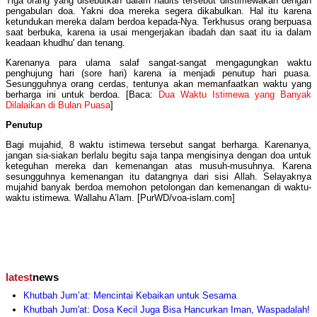
Tiga orang yang disebutkan dalam hadits tersebut diistimewakan dengan
pengabulan doa. Yakni doa mereka segera dikabulkan. Hal itu karena
ketundukan mereka dalam berdoa kepada-Nya. Terkhusus orang berpuasa
saat berbuka, karena ia usai mengerjakan ibadah dan saat itu ia dalam
keadaan khudhu' dan tenang.
Karenanya para ulama salaf sangat-sangat mengagungkan waktu
penghujung hari (sore hari) karena ia menjadi penutup hari puasa.
Sesungguhnya orang cerdas, tentunya akan memanfaatkan waktu yang
berharga ini untuk berdoa. [Baca:
Dua Waktu Istimewa yang Banyak
Dilalaikan di Bulan Puasa
]
Penutup
Bagi mujahid, 8 waktu istimewa tersebut sangat berharga. Karenanya,
jangan sia-siakan berlalu begitu saja tanpa mengisinya dengan doa untuk
keteguhan mereka dan kemenangan atas musuh-musuhnya. Karena
sesungguhnya kemenangan itu datangnya dari sisi Allah. Selayaknya
mujahid banyak berdoa memohon petolongan dan kemenangan di waktu-
waktu istimewa. Wallahu A’lam. [PurWD/voa-islam.com]
latest
news
Khutbah Jum’at: Mencintai Kebaikan untuk Sesama
Khutbah Jum'at: Dosa Kecil Juga Bisa Hancurkan Iman, Waspadalah!