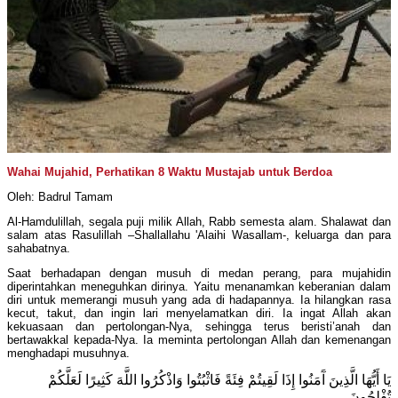
Wahai Mujahid, Perhatikan 8 Waktu Mustajab untuk Berdoa
Oleh: Badrul Tamam
Al-Hamdulillah, segala puji milik Allah, Rabb semesta alam. Shalawat dan
salam atas Rasulillah –Shallallahu 'Alaihi Wasallam-, keluarga dan para
sahabatnya.
Saat berhadapan dengan musuh di medan perang, para mujahidin
diperintahkan meneguhkan dirinya. Yaitu menanamkan keberanian dalam
diri untuk memerangi musuh yang ada di hadapannya. Ia hilangkan rasa
kecut, takut, dan ingin lari menyelamatkan diri. Ia ingat Allah akan
kekuasaan dan pertolongan-Nya, sehingga terus beristi’anah dan
bertawakkal kepada-Nya. Ia meminta pertolongan Allah dan kemenangan
menghadapi musuhnya.
يَا أَيُّهَا الَّذِينَ آَمَنُوا إِذَا لَقِيتُمْ فِئَةً فَاثْبُتُوا وَاذْكُرُوا اللَّهَ كَثِيرًا لَعَلَّكُمْ
تُفْلِحُونَ