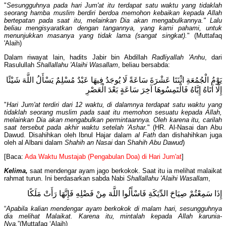
"
Sesungguhnya pada hari Jum'at itu terdapat satu waktu yang tidaklah
seorang hamba muslim berdiri berdoa memohon kebaikan kepada Allah
bertepatan pada saat itu, melainkan Dia akan mengabulkannya."
Lalu
beliau mengisyaratkan dengan tangannya, yang kami pahami, untuk
menunjukkan masanya yang tidak lama (sangat singkat).
" (Muttafaq
'Alaih)
Dalam riwayat lain, hadits Jabir bin Abdillah
Radliyallah 'Anhu
, dari
Rasulullah
Shallallahu 'Alaihi Wasallam
, beliau bersabda:
يَوْمُ الْجُمُعَةِ اثْنَتَا عَشْرَةَ سَاعَةً لَا يُوجَدُ فِيهَا عَبْدٌ مُسْلِمٌ يَسْأَلُ اللَّهَ شَيْئًا
إِلَّا آتَاهُ إِيَّاهُ فَالْتَمِسُوهَا آخِرَ سَاعَةٍ بَعْدَ الْعَصْرِ
"
Hari Jum'at terdiri dari 12 waktu, di dalamnya terdapat satu waktu yang
tidaklah seorang muslim pada saat itu memohon sesuatu kepada Allah,
melainkan Dia akan mengabulkan permintaannya. Oleh karena itu, carilah
saat tersebut pada akhir waktu setelah 'Ashar.
" (HR. Al-Nasai dan Abu
Dawud. Disahihkan oleh Ibnul Hajar dalam
al Fath
dan dishahihkan juga
oleh al Albani dalam
Shahih an Nasai
dan
Shahih Abu Dawud
)
[Baca:
Ada Waktu Mustajab (Pengabulan Doa) di Hari Jum'at
]
Kelima,
saat mendengar ayam jago berkokok. Saat itu ia melihat malaikat
rahmat turun. Ini berdasarkan sabda Nabi
Shallallahu 'Alaihi Wasallam
,
إِذَا سَمِعْتُمْ صِيَاحَ الدِّيَكَةِ فَاسْأَلُوا اللَّهَ مِنْ فَضْلِهِ فَإِنَّهَا رَأَتْ مَلَكًا
“
Apabila kalian mendengar ayam berkokok di malam hari, sesungguhnya
dia melihat Malaikat. Karena itu, mintalah kepada Allah karunia-
Nya.
”(Muttafaq ‘Alaih)