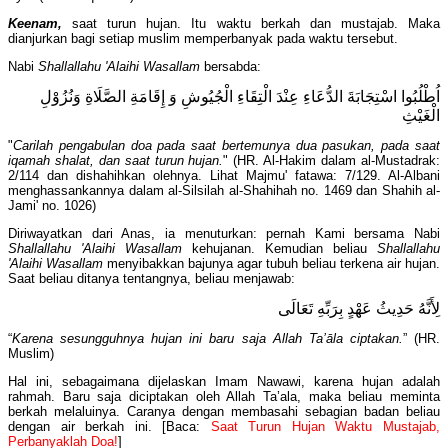
Keenam,
saat turun hujan. Itu waktu berkah dan mustajab. Maka
dianjurkan bagi setiap muslim memperbanyak pada waktu tersebut.
Nabi
Shallallahu 'Alaihi Wasallam
bersabda:
اُطْلُبُوا اسْتِجَابَةَ الدُّعَاءِ عِنْدَ الْتِقَاءِ الْجُيُوشِ وَ إِقَامَةِ الصَّلَاةِ وَنُزُوْلِ
الْغَيْثِ
"
Carilah pengabulan doa pada saat bertemunya dua pasukan, pada saat
iqamah shalat, dan saat turun hujan.
" (HR. Al-Hakim dalam al-Mustadrak:
2/114 dan dishahihkan olehnya. Lihat Majmu' fatawa: 7/129. Al-Albani
menghassankannya dalam al-Silsilah al-Shahihah no. 1469 dan Shahih al-
Jami' no. 1026)
Diriwayatkan dari Anas, ia menuturkan: pernah Kami bersama Nabi
Shallallahu 'Alaihi Wasallam
kehujanan. Kemudian beliau
Shallallahu
'Alaihi
Wasallam
menyibakkan bajunya agar tubuh beliau terkena air hujan.
Saat beliau ditanya tentangnya, beliau menjawab:
لِأَنَّهُ حَدِيثُ عَهْدٍ بِرَبِّهِ تَعَالَى
“
Karena sesungguhnya hujan
ini
baru saja Allah Ta’āla ciptakan.
” (HR.
Muslim)
Hal ini, sebagaimana dijelaskan Imam Nawawi, karena hujan adalah
rahmah. Baru saja diciptakan oleh Allah Ta’ala, maka beliau meminta
berkah melaluinya. Caranya dengan membasahi sebagian badan beliau
dengan air berkah ini. [Baca:
Saat Turun Hujan Waktu Mustajab,
Perbanyaklah Doa!
]