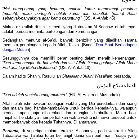
“
Hai orang-orang yang beriman, apabila kamu memerangi pasukan
(musuh), maka berteguh hatilah kamu dan sebutlah (nama) Allah
sebanyak-banyaknya agar kamu beruntung.
” (QS. Al-Anfal: 45)
Makna dzikrullah di sini –seperti yang diutarakan Al-Baghawi di tafsirnya-
adalah berdoa meminta pertolongan dan kemenangan.
Sedangkan menurut al-Sa’di, banyak berdzikir yang dijadikan sarana
meminta pertolongan kepada Allah Ta’ala. [Baca:
Doa Saat Berhadapan
dengan Musuh
]
Sesungguhnya doa memiliki peran penting dalam meraih kemenangan.
“
Dan kemenangan itu hanyalah dari sisi Allah. Sesungguhnya Allah Maha
Perkasa lagi Maha Bijaksana,
” (QS. Al-Anfal: 10).
Dalam hadits Shahih, Rasulullah
Shallallahu 'Alaihi Wasallam
bersabda,
الدعاء سلاح المؤمن
“
Doa adalah senjata orang mukmin.
” (HR. Al-Hakim di Mustadrak)
Allah telah istimewakan sebagian waktu yang Dia peredarkan dari siang
dan malam bagi hamba-hamba-Nya untuk berdoa kepada-Nya, walaupun
berdoa kapan saja dibolehkan dan mungkin dikabulkan. Maka bagi
mujahid, hendaknya memperhatikan waktu-waktu istimewa tersebut untuk
memperbanyak doa kepada Tuhannya. Di antaranya,
Pertama,
di sepertiga malam terakhir. Alasannya, pada waktu itu Allah
Tabaaraka wa Ta’alaa turun ke langit dunia dan berfirman, “siapa yang