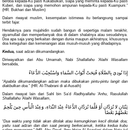
berdoa kepada-Ku pasti Kukabulkan, siapa yang meminta kepada-Ku pasti
Kuberi, dan siapa yang memohon ampunan kepada-Ku pasti Kuampuni.”
(HR. Bukhari dan Muslim)
Dalam riwayat muslim, kesempatan istimewa itu berlangsung sampai
terbit fajar.
Hendaknya para mujahidin sudah bangun di sepertiga malam terakhir,
qiyamullail dan memperbanyak doa di dalam shalatnya atau sesudahnya.
Doa apa saja yang berkaitan dengan dunia maupun akhiratnya; khususnya
doa keteguhan dan kemenangan atas musuh-musuh yang dihadapinya.
Kedua,
saat adzan dikumandangkan.
Diriwayatkan dari Abu Umamah, Nabi
Shallallahu 'Alaihi Wasallam
bersabda,
إِذَا نُودِيَ بِالصَّلَاةِ فُتِحَتْ أَبْوَابُ السَّمَاءِ وَاسْتُجِيْبَ الدُّعَاءُ
“
Apabila dikumandangkan adzan maka dibukakan pintu-pintu langit dan
diakbulkan doa.
” (HR. Al-Thabrani di al-Ausath)
Dalam riwayat lain dari Sahl bin Sa’d
Radhiyallahu 'Anhu
, Rasulullah
Shallallahu 'Alaihi Wasallam
,
ثِنْتَانِ لا تُرَدَّانِ أَوْ قَلَّمَا تُرَدَّانِ الدُّعَاءُ عِنْدَ النِّدَاءِ، وَعِنْدَ الْبَأْسِ حِينَ يُلْحِمُ
بَعْضُهُمْ بَعْضًا
“
Dua waktu yang tidak akan ditolak atau kemungkinan kecil ditolak doa;
yaitu saat adzan dan dan saat perang berkecamuk, ketika kedua kubu
saling menyerang
.” (HR. Abu Daud, Ibnu Hajar Al Asqalani dalam Nata-ijul