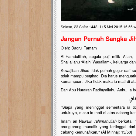
Selasa, 23 Safar 1448 H / 5 Mei 2015 16:56 w
Jangan Pernah Sangka Jih
Oleh: Badrul Tamam
Al-Hamdulillah, segala puji milik Alla
Shallallahu 'Alaihi Wasallam-, keluarga da
Kewajiban Jihad tidak pernah gugur dari
tidak mampu berjihad. Dia harus menguatkan
kemampuan. Jika tidak maka ia mati di a
Dari Abu Hurairah Radhiyallahu 'Anhu, ia b
َاقٍ
"Siapa yang meninggal sementara ia tid
untuknya, maka ia mati di atas cabang ken
Imam an Nawawi
rahimahullah
berkata,
orang-orang munafik yang tertinggal dari
cabang kemunafikan." (Al Minhaj: 13/50)