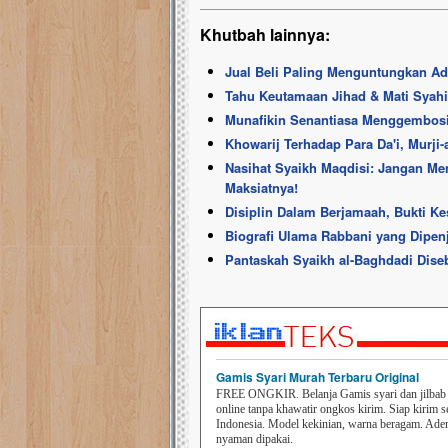
Khutbah lainnya:
Jual Beli Paling Menguntungkan Ada
Tahu Keutamaan Jihad & Mati Syahi
Munafikin Senantiasa Menggembosi
Khowarij Terhadap Para Da'i, Murji
Nasihat Syaikh Maqdisi: Jangan M
Maksiatnya!
Disiplin Dalam Berjamaah, Bukti K
Biografi Ulama Rabbani yang Dipen
Pantaskah Syaikh al-Baghdadi Dis
Gamis Syari Murah Terbaru Original
FREE ONGKIR. Belanja Gamis syari dan jilbab t
online tanpa khawatir ongkos kirim. Siap kirim s
Indonesia. Model kekinian, warna beragam. Ad
nyaman dipakai.