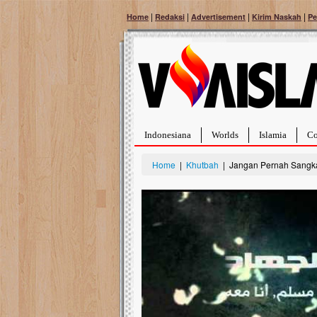
|
|
|
|
Home
Redaksi
Advertisement
Kirim Naskah
Pe
Indonesiana
Worlds
Islamia
Co
Home
|
Khutbah
| Jangan Pernah Sangka 
Bantu Naura, Balit
Tumor Pembuluh D
Hidup Naura Salsabila 
rintangan yang sangat b
berusia sepuluh bulan, b
menghadapi penyakit yan
pembuluh darah berukur