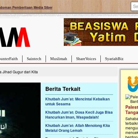
doman Pemberitaan Media Siber
unterFaith
Saintech
Muslimah
ShareVoices
SyariahBiz
Jihad Gugur dari Kita
Berita Terkait
Khutbah Jum’at: Mencintai Kebaikan
untuk Sesama
a Hebat Sembuh Dari
Pales
arah
Tanga
Khutbah Jum'at: Dosa Kecil Juga Bisa
Hancurkan Iman, Waspadalah!
dipenuhi dengan
Sahaba
erat. Meskipun baru
terbaik
Khutbah Jum'at: Allah Menolong Kita
ayi yang imut ini harus
mengua
Melalui Orang Lemah
g dahsyat, yaitu tumor
mencek
an...
berdona