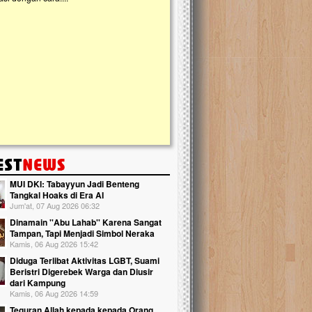
kanak Islam Terpadu (TKIT) An Najjah d
Gedung Majelis Taklim di Jonggol,...
MUI DKI: Tabayyun Jadi Benteng
Tangkal Hoaks di Era AI
Jum'at, 07 Aug 2026 06:32
Dinamain ''Abu Lahab'' Karena Sangat
Tampan, Tapi Menjadi Simbol Neraka
Kamis, 06 Aug 2026 15:42
Diduga Terlibat Aktivitas LGBT, Suami
Beristri Digerebek Warga dan Diusir
dari Kampung
Kamis, 06 Aug 2026 14:59
Teguran Allah kepada kepada Orang