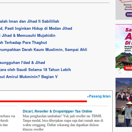
lah Iman dan Jihad fi Sabilillah
d, Pasti Inginkan Hidup di Medan Jihad
 Jihad & Memusuhi Mujahidin
-ah Terhadap Para Thaghut
enumpahkan Darah Kaum Muslimin, Sampai Ahli
esungguhan I'dad & Jihad
jara oleh Saudi Selama 18 Tahun Lebih
ebut Amirul Mukminin? Bagian V
+Pasang iklan
Dicari, Reseller & Dropshipper Tas Online
erbaru via
Mau penghasilan tambahan? Yuk jadi reseller tas TBMR.
eluruh
Tanpa modal, bisa dikerjakan siapa saja dari rumah atau di
em dan
waktu senggang. Daftar sekarang dan dapatkan diskon
khusus reseller