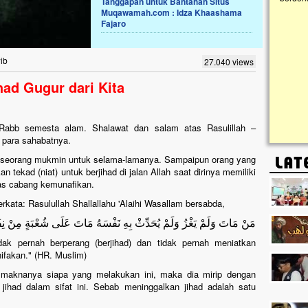
Tanggapan untuk Bantahan Situs
Muqawamah.com : Idza Khaashama
Fajaro
Lima Tahun Mangkrak, Masjid di
Pelosok ini Mengenaskan. Ayo Bantu.!!
Nasib masjid di Kampung Cilumbu ini sungguh
ib
27.040 views
mengenaskan. Lima tahun mangkrak, kini nyaris
tak berbentuk masjid, dipenuhi rumput liar,
ad Gugur dari Kita
berlumut, dan menghitam terpapar panas dan
hujan....
h, Rabb semesta alam. Shalawat dan salam atas Rasulillah –
n para sahabatnya.
 seseorang mukmin untuk selama-lamanya. Sampaipun orang yang
 tekad (niat) untuk berjihad di jalan Allah saat dirinya memiliki
tas cabang kemunafikan.
erkata: Rasulullah Shallallahu 'Alaihi Wasallam bersabda,
مَنْ مَاتَ وَلَمْ يَغْزُ وَلَمْ يُحَدِّثْ بِهِ نَفْسَهُ مَاتَ عَلَى شُعْبَةٍ مِنْ نِف
ak pernah berperang (berjihad) dan tidak pernah meniatkan
ifakan." (HR. Muslim)
 "maknanya siapa yang melakukan ini, maka dia mirip dengan
 jihad dalam sifat ini. Sebab meninggalkan jihad adalah satu