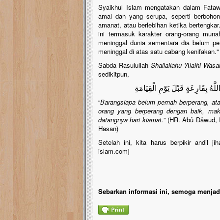
Syaikhul Islam mengatakan dalam Fatawa
amal dan yang serupa, seperti berbohong 
amanat, atau berlebihan ketika bertengkar
ini termasuk karakter orang-orang muna
meninggal dunia sementara dia belum per
meninggal di atas satu cabang kenifakan."
Sabda Rasulullah
Shallallahu 'Alaihi Was
sedikitpun,
للَّهُ بِقَارِعَةٍ قَبْلَ يَوْمِ الْقِيَامَةِ
“
Barangsiapa belum pernah berperang, at
orang yang berperang dengan baik, ma
datangnya hari kiamat.
” (HR. Abû Dâwud, 
Hasan)
Setelah ini, kita harus berpikir andil
islam.com]
Sebarkan informasi ini, semoga menjadi