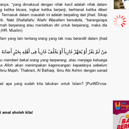
nya, "yang dimaksud dengan nifak kecil adalah nifak dalam
ketika bicara, ingkar ketika berjanji, berhianat ketika diberi
. Termasuk dalam masalah ini adalah berpaling dari jihad. Sikap
fik. Nabi
Shallallahu 'Alaihi Wasallam
bersabda, "barangsiapa
nah berperang atau meniatkan diri untuk berperang, maka dia
 (HR. Muslim)
allam
yang lain tentang orang yang tak mau berandil dalam jihad
مَنْ لَمْ يَغْزُ أَوْ يُجَهِّزْ غَازِياً أَوْ يَخْلُفْ غَازِياً فِى أَهْلِهِ بِخَيْرٍ أَصَابَهُ ا
au memberi bekal orang yang berperang, atau menjaga keluarga
ka Alloh akan menimpakan kegoncangan kepadanya sebelum
Ibnu Majah, Thabrani, Al Baihaqi, Ibnu Abi Ashim dengan sanad
 jihad apa yang sudah kita lakukan untuk Islam? [PurWD/voa-
 amal sholeh kita!