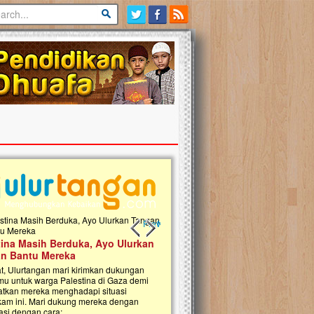
Previous slide
Next slide
tina Masih Berduka, Ayo Ulurkan
Open Donasi Wakaf Pembangu
n Bantu Mereka
Rumah Qur'an & TK Islam Terp
t, Ulurtangan mari kirimkan dukungan
Najjah di Jonggol
mu untuk warga Palestina di Gaza demi
tkan mereka menghadapi situasi
Saat ini, Ulurtangan bersama Yayasan 
am ini. Mari dukung mereka dengan
Najjahtul Islam Jonggol sedang merintis
si dengan cara:...
pembangunan Rumah Qur’an dan Tama