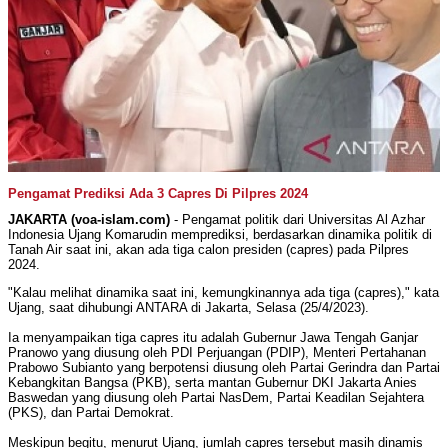
Pengamat Prediksi Ada 3 Capres Di Pilpres 2024
JAKARTA (voa-islam.com)
- Pengamat politik dari Universitas Al Azhar
Indonesia Ujang Komarudin memprediksi, berdasarkan dinamika politik di
Tanah Air saat ini, akan ada tiga calon presiden (capres) pada Pilpres
2024.
"
Kalau
melihat dinamika saat ini, kemungkinannya ada tiga (capres)," kata
Ujang, saat dihubungi ANTARA di Jakarta, Selasa (25/4/2023).
Ia menyampaikan tiga capres itu adalah Gubernur Jawa Tengah Ganjar
Pranowo yang diusung oleh PDI Perjuangan (PDIP), Menteri Pertahanan
Prabowo Subianto yang berpotensi diusung oleh Partai Gerindra dan Partai
Kebangkitan Bangsa (PKB), serta mantan Gubernur DKI Jakarta Anies
Baswedan yang diusung oleh Partai NasDem, Partai Keadilan Sejahtera
(PKS), dan Partai Demokrat.
Meskipun begitu, menurut Ujang, jumlah capres tersebut masih dinamis