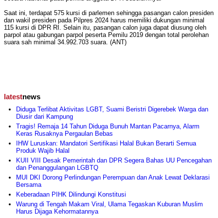
Saat ini, terdapat 575 kursi di parlemen sehingga pasangan calon presiden
dan wakil presiden pada Pilpres 2024 harus memiliki dukungan minimal
115 kursi di DPR RI. Selain itu, pasangan calon juga dapat diusung oleh
parpol atau gabungan parpol peserta Pemilu 2019 dengan total perolehan
suara sah minimal 34.992.703 suara. (ANT)
latest
news
Diduga Terlibat Aktivitas LGBT, Suami Beristri Digerebek Warga dan
Diusir dari Kampung
Tragis! Remaja 14 Tahun Diduga Bunuh Mantan Pacarnya, Alarm
Keras Rusaknya Pergaulan Bebas
IHW Luruskan: Mandatori Sertifikasi Halal Bukan Berarti Semua
Produk Wajib Halal
KUII VIII Desak Pemerintah dan DPR Segera Bahas UU Pencegahan
dan Penanggulangan LGBTQ
MUI DKI Dorong Perlindungan Perempuan dan Anak Lewat Deklarasi
Bersama
Keberadaan PIHK Dilindungi Konstitusi
Warung di Tengah Makam Viral, Ulama Tegaskan Kuburan Muslim
Harus Dijaga Kehormatannya