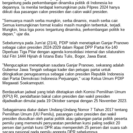
bergantung pada perkembangan dinamika politik di Indonesia ke
depannya. Ia menilai terdapat kemungkinan pula Pilpres 2024 hanya
diikuti dua pasangan calon presiden dan calon wakil presiden.
"Semuanya masih serba mungkin, serba dinamis, masih serba cair.
Semua kemungkinan format koalisi masih mungkin terbentuk, terjadi.
Mungkin, bisa tiga poros tergantung dinamika, perkembangan politik ke
depan," ujar dia.
Sebelumnya pada Jum'at (21/4), PDIP telah menetapkan Ganjar Pranowo
sebagai calon presiden 2024-2029 dalam Rapat DPP Partai Ke-140
Diperluas Tiga Pilar dengan agenda konsolidasi internal dan silaturahim
Idul Fitri 1444 Hijriah di Istana Batu Tulis, Bogor, Jawa Barat.
"Mengucapkan menetapkan saudara Ganjar Pranowo, sekarang adalah
Gubernur Jawa Tengah sebagai kader dan petugas partai untuk
ditingkatkan penugasannya sebagai calon presiden Republik Indonesia
dari Partai Demokrasi Indonesia Perjuangan," ucap Ketua Umum PDIP
Megawati Soekarnoputri.
Berdasarkan jadwal yang telah ditetapkan oleh Komisi Pemilihan Umum
(KPU) RI, pendaftaran bakal calon presiden dan wakil presiden
dijadwalkan dimulai pada 19 Oktober sampai dengan 25 November 2023.
Sebagaimana diatur dalam Undang-Undang Nomor 7 Tahun 2017 tentang
Pemilihan Umum (UU Pemilu), pasangan calon presiden dan wakil
presiden diusulkan oleh partai politik atau gabungan partai politik peserta
pemilu yang memenuhi persyaratan perolehan kursi paling sedikit 20
persen dari jumlah kursi DPR atau memperoleh 25 persen dari suara sah
secara nasional pada pemilu anggota DPR sebelumnya.