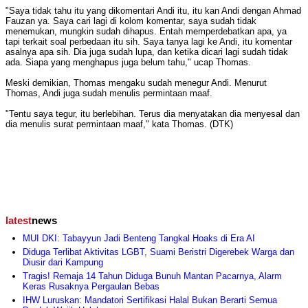
"Saya tidak tahu itu yang dikomentari Andi itu, itu kan Andi dengan Ahmad
Fauzan ya. Saya cari lagi di kolom komentar, saya sudah tidak
menemukan, mungkin sudah dihapus. Entah memperdebatkan apa, ya
tapi terkait soal perbedaan itu sih. Saya tanya lagi ke Andi, itu komentar
asalnya apa sih. Dia juga sudah lupa, dan ketika dicari lagi sudah tidak
ada. Siapa yang menghapus juga belum tahu," ucap Thomas.
Meski demikian, Thomas mengaku sudah menegur Andi. Menurut
Thomas, Andi juga sudah menulis permintaan maaf.
"Tentu saya tegur, itu berlebihan. Terus dia menyatakan dia menyesal dan
dia menulis surat permintaan maaf," kata Thomas. (DTK)
latest
news
MUI DKI: Tabayyun Jadi Benteng Tangkal Hoaks di Era AI
Diduga Terlibat Aktivitas LGBT, Suami Beristri Digerebek Warga dan
Diusir dari Kampung
Tragis! Remaja 14 Tahun Diduga Bunuh Mantan Pacarnya, Alarm
Keras Rusaknya Pergaulan Bebas
IHW Luruskan: Mandatori Sertifikasi Halal Bukan Berarti Semua