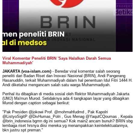
Viral Komentar Peneliti BRIN 'Saya Halalkan Darah Semua
Muhammadiyah'
JAKARTA (voa-islam.com)
- Beredar viral komentar salah seorang
peneliti dari Badan Riset dan Inovasi Nasional (BRIN), Andi Pangerang
Hasanuddin, terkait Muhammadiyah dalam hal penentuan Idul Fitri 1444 H.
Andi diketahui mengancam salah satu warga Muhammadiyah.
Perihal itu dibagikan di media sosial oleh Rektor Muhammadiyah Jakarta
(UMJ) Ma'mun Murod. Setidaknya ada 4 tangkapan layar yang dibagikan
Murod dengan caption sebagai berikut:
"Pak Presiden @jokowi Prof. @mohmahfudmd , Pak Kapolri
@ListyoSigitP @DivHumas_Polri , Gus Menag @YaqutCQoumas , Kepala
@brin_indonesia bgmn dg ini semua? Kok main2 ancam bunuh? BRIN sbg
lembaga riset hrsnya diisi mereka yg menampakkan keintelektualannya,
bkn justru spt preman."