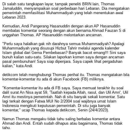
Di salah satu tangkapan layar, tampak peneliti BRIN lain, Thomas
Jamaluddin, menyampaikan soal perbedaan hari Lebaran. Dia mengatakan
pemerintah memfasilitasi Muhammadiyah yang telah menentukan awal
Lebaran 2023.
Kemudian, Andi Pangerang Hasanuddin dengan akun AP Hasanuddin
membalas komentar seorang dengan akun bernama Ahmad Fauzan S di
unggahan Thomas. AP Hasanuddin melontarkan ancaman.
"Perlu saya halalkan gak nih darahnya semua Muhammadiyah? Apalagi
Muhammadiyah yang disusupi Hizbut Tahrir melalui agenda kalender
Islam global dari Gema Pembebasan? Banyak bacot emang!!! Sini saya
bunuh kalian satu-satu. Silakan laporkan komen saya dengan ancaman
pasal pembunuhan! Saya siap dipenjara. Saya capek lihat pergaduhan
kalian," kata Andi.
detikcom telah menghubungi Thomas perihal itu. Thomas mengatakan bila
komentar-komentar itu ada di akun Facebook (FB) miliknya.
"Komentar-komentar itu ada di FB saya. Saya memuat terakhir itu soal
dalil surat An Nisa ayat 59, 'Taatlah kepada Allah, rasul, dan Ulil Amri', Ulil
Amri itu mestinya pemerintah. Nah di situ banyak sekali komentar. Satu
lagi terkait dengan Fatwa MUI No 2/2004 soal wajibnya umat Islam
Indonesia mengikuti keputusan pemerintah. Di situ juga banyak
komentar," ucap Thomas kepada detikcom, Senin (24/4/2023).
Namun Thomas mengaku tidak tahu saling berbalas komentar antara
Ahmad dan Andi. Entah sudah dihapus atau bagaimana, Thomas tidak
tahu.