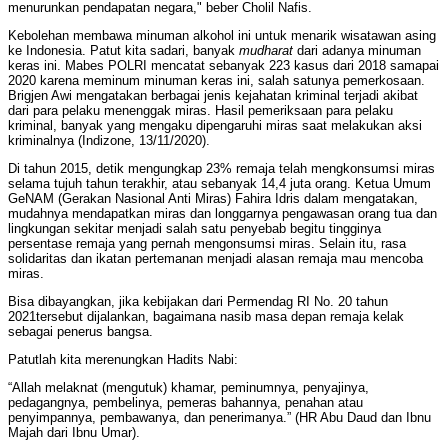
menurunkan pendapatan negara," beber Cholil Nafis.
Kebolehan membawa minuman alkohol ini untuk menarik wisatawan asing
ke Indonesia. Patut kita sadari, banyak
mudharat
dari adanya minuman
keras ini. Mabes POLRI mencatat sebanyak 223 kasus dari 2018 samapai
2020 karena meminum minuman keras ini, salah satunya pemerkosaan.
Brigjen Awi mengatakan berbagai jenis kejahatan kriminal terjadi akibat
dari para pelaku menenggak miras. Hasil pemeriksaan para pelaku
kriminal, banyak yang mengaku dipengaruhi miras saat melakukan aksi
kriminalnya (Indizone, 13/11/2020).
Di tahun 2015, detik mengungkap 23% remaja telah mengkonsumsi miras
selama tujuh tahun terakhir, atau sebanyak 14,4 juta orang. Ketua Umum
GeNAM (Gerakan Nasional Anti Miras) Fahira Idris dalam mengatakan,
mudahnya mendapatkan miras dan longgarnya pengawasan orang tua dan
lingkungan sekitar menjadi salah satu penyebab begitu tingginya
persentase remaja yang pernah mengonsumsi miras. Selain itu, rasa
solidaritas dan ikatan pertemanan menjadi alasan remaja mau mencoba
miras.
Bisa dibayangkan, jika kebijakan dari Permendag RI No. 20 tahun
2021tersebut dijalankan, bagaimana nasib masa depan remaja kelak
sebagai penerus bangsa.
Patutlah kita merenungkan Hadits Nabi:
“Allah melaknat (mengutuk) khamar, peminumnya, penyajinya,
pedagangnya, pembelinya, pemeras bahannya, penahan atau
penyimpannya, pembawanya, dan penerimanya.” (HR Abu Daud dan Ibnu
Majah dari Ibnu Umar).