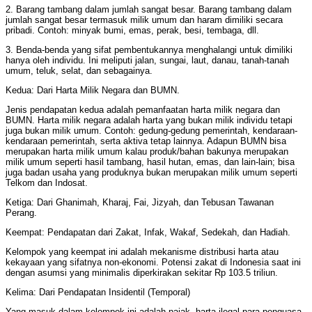
2. Barang tambang dalam jumlah sangat besar. Barang tambang dalam
jumlah sangat besar termasuk milik umum dan haram dimiliki secara
pribadi. Contoh: minyak bumi, emas, perak, besi, tembaga, dll.
3. Benda-benda yang sifat pembentukannya menghalangi untuk dimiliki
hanya oleh individu. Ini meliputi jalan, sungai, laut, danau, tanah-tanah
umum, teluk, selat, dan sebagainya.
Kedua: Dari Harta Milik Negara dan BUMN.
Jenis pendapatan kedua adalah pemanfaatan harta milik negara dan
BUMN. Harta milik negara adalah harta yang bukan milik individu tetapi
juga bukan milik umum. Contoh: gedung-gedung pemerintah, kendaraan-
kendaraan pemerintah, serta aktiva tetap lainnya. Adapun BUMN bisa
merupakan harta milik umum kalau produk/bahan bakunya merupakan
milik umum seperti hasil tambang, hasil hutan, emas, dan lain-lain; bisa
juga badan usaha yang produknya bukan merupakan milik umum seperti
Telkom dan Indosat.
Ketiga: Dari Ghanimah, Kharaj, Fai, Jizyah, dan Tebusan Tawanan
Perang.
Keempat: Pendapatan dari Zakat, Infak, Wakaf, Sedekah, dan Hadiah.
Kelompok yang keempat ini adalah mekanisme distribusi harta atau
kekayaan yang sifatnya non-ekonomi. Potensi zakat di Indonesia saat ini
dengan asumsi yang minimalis diperkirakan sekitar Rp 103.5 triliun.
Kelima: Dari Pendapatan Insidentil (Temporal)
Yang masuk dalam kelompok ini adalah pajak, harta ilegal para penguasa