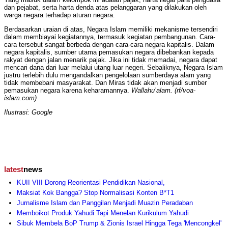
dan pejabat, serta harta denda atas pelanggaran yang dilakukan oleh
warga negara terhadap aturan negara.
Berdasarkan uraian di atas, Negara Islam memiliki mekanisme tersendiri
dalam membiayai kegiatannya, termasuk kegiatan pembangunan. Cara-
cara tersebut sangat berbeda dengan cara-cara negara kapitalis. Dalam
negara kapitalis, sumber utama pemasukan negara dibebankan kepada
rakyat dengan jalan menarik pajak. Jika ini tidak memadai, negara dapat
mencari dana dari luar melalui utang luar negeri. Sebaliknya, Negara Islam
justru terlebih dulu mengandalkan pengelolaan sumberdaya alam yang
tidak membebani masyarakat. Dan Miras tidak akan menjadi sumber
pemasukan negara karena keharamannya.
Wallahu’alam. (rf/voa-
islam.com)
Ilustrasi: Google
latest
news
KUII VIII Dorong Reorientasi Pendidikan Nasional,
Maksiat Kok Bangga? Stop Normalisasi Konten B*T1
Jurnalisme Islam dan Panggilan Menjadi Muazin Peradaban
Memboikot Produk Yahudi Tapi Menelan Kurikulum Yahudi
Sibuk Membela BoP Trump & Zionis Israel Hingga Tega 'Mencongkel'