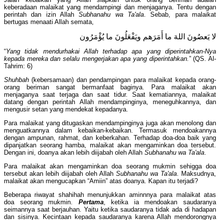
keberadaan malaikat yang mendampingi dan menjaganya. Tentu dengan
perintah dan izin Allah
Subhanahu wa Ta'ala
. Sebab, para malaikat
bertugas menaati Allah semata,
لا يَعصُونَ اللهَ ما أَمَرَهم ويَفْعَلُونَ ما يُؤْمَرُون
“
Yang tidak mendurhakai Allah terhadap apa yang diperintahkan-Nya
kepada mereka dan selalu mengerjakan apa yang diperintahkan.
” (QS. Al-
Tahrim: 6)
Shuhbah
(kebersamaan) dan pendampingan para malaikat kepada orang-
orang beriman sangat bermanfaat baginya. Para malaikat akan
menjaganya saat terjaga dan saat tidur. Saat kematiannya, malaikat
datang dengan perintah Allah mendampinginya, meneguhkannya, dan
mengusir setan yang mendekat kepadanya.
Para malaikat yang ditugaskan mendampinginya juga akan menolong dan
menguatkannya dalam kebaikan-kebaikan. Termasuk mendoakannya
dengan ampunan, rahmat, dan keberkahan. Terhadap doa-doa baik yang
dipanjatkan seorang hamba, malaikat akan mengaminkan doa tersebut.
Dengan ini, doanya akan lebih diijabah oleh Allah
Subhanahu wa Ta'ala
.
Para malaikat akan mengaminkan doa seorang mukmin sehigga doa
tersebut akan lebih diijabah oleh Allah
Subhanahu wa Ta'ala
. Maksudnya,
malaikat akan mengucapkan “Amiin” atas doanya. Kapan itu terjadi?
Beberapa riwayat shahihah menunjukkan aminnnya para malaikat atas
doa seorang mukmin.
Pertama
, ketika ia mendoakan saudaranya
seimannya saat berjauhan. Yaitu ketika saudaranya tidak ada di hadapan
dan sisinya. Kecintaan kepada saudaranya karena Allah mendorongnya