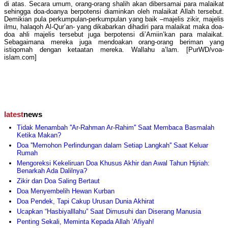
di atas. Secara umum, orang-orang shalih akan dibersamai para malaikat
sehingga doa-doanya berpotensi diaminkan oleh malaikat Allah tersebut.
Demikian pula perkumpulan-perkumpulan yang baik –majelis zikir, majelis
ilmu, halaqoh Al-Qur’an- yang dikabarkan dihadiri para malaikat maka doa-
doa ahli majelis tersebut juga berpotensi di’Amiin’kan para malaikat.
Sebagaimana mereka juga mendoakan orang-orang beriman yang
istiqomah dengan ketaatan mereka. Wallahu a’lam. [PurWD/voa-
islam.com]
latest
news
Tidak Menambah ''Ar-Rahman Ar-Rahim'' Saat Membaca Basmalah
Ketika Makan?
Doa ''Memohon Perlindungan dalam Setiap Langkah'' Saat Keluar
Rumah
Mengoreksi Kekeliruan Doa Khusus Akhir dan Awal Tahun Hijriah:
Benarkah Ada Dalilnya?
Zikir dan Doa Saling Bertaut
Doa Menyembelih Hewan Kurban
Doa Pendek, Tapi Cakup Urusan Dunia Akhirat
Ucapkan “Hasbiyalllahu” Saat Dimusuhi dan Diserang Manusia
Penting Sekali, Meminta Kepada Allah ‘Afiyah!