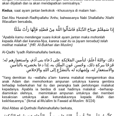
akan diijabah dan ia akan mendapatkan semisalnya.”
Kedua
, saat ayam jantan berkokok –khususnya di malam hari-.
Dari Abu Hurairah
Radhiyallahu 'Anhu,
bahwasanya Nabi
Shallallahu 'Alaihi
Wasallam
bersabda,
إِذَا سَمِعْتُمْ صِيَاحَ الدِّيَكَةِ فَاسْأَلُوا اللَّهَ مِنْ فَضْلِهِ فَإِنَّهَا رَأَتْ مَلَكًا
“
Apabila kamu mendengar suara kokok ayam jantan maka mohonlah
kepada Allah dari karunia-Nya, karena saat itu ia (ayam tersebut) telah
melihat malaikat.” (HR. Al-Bukhari dan Muslim)
Al-Qadhi ‘Iyadh
Rahimahullahu
berkata,
ذلك -واللهُ أعلَمُ- لتأمينِ المَلائِكةِ على دُعاءِ بنى آدَمَ، واستغفارِهم له؛
فَرَحًا ببركةِ ذلك، وحُسنِ عَونِ الملَكِ به، إذا دعا بحَضرتِه بالتأمينِ
والاستغفارِ له، وإشهادِه له بالتضَرُّعِ إلى اللهِ والإخلاصِ
“Yang demikian itu –wallahu a’lam- karena malaikat mengaminkan doa
anak Adam dan memohonkan ampunan untuknya karena gembira
terhadap keberkahan hal itu dan perangka baik pertolongan malaikat
kepadanya. Apabila ia berdoa di saat hadirnya malaikat –berharap-
diaminkan olehnya, memintakan ampunan untuknya dan memberi
kesaksian untuknya akan ketundukannya kepada Allah dan
keikhlasannya.” (Ikmal al-Mu'allim bi Fawaid al-Muslim: 8/224)
Abul Abbas al-Qurthubi
Rahimahullahu
berkata,
وكأنَّه إنما أمر النَّبيُّ صلَّى اللهُ عليه وسلَّم بالدُّعاءِ عند صُراخِ الدِّيَكةِ؛