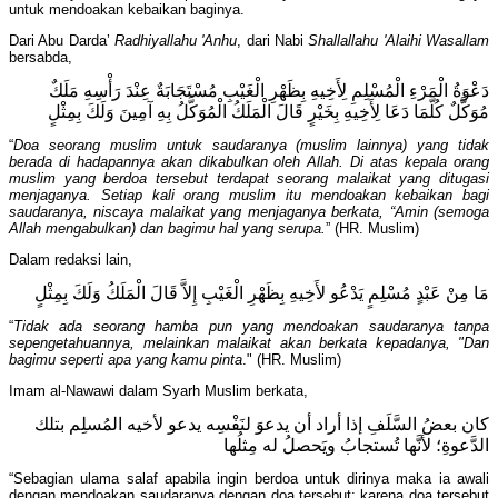
untuk mendoakan kebaikan baginya.
Dari Abu Darda’
Radhiyallahu 'Anhu
, dari Nabi
Shallallahu 'Alaihi Wasallam
bersabda,
دَعْوَةُ الْمَرْءِ الْمُسْلِمِ لِأَخِيهِ بِظَهْرِ الْغَيْبِ مُسْتَجَابَةٌ عِنْدَ رَأْسِهِ مَلَكٌ
مُوَكَّلٌ كُلَّمَا دَعَا لِأَخِيهِ بِخَيْرٍ قَالَ الْمَلَكُ الْمُوَكَّلُ بِهِ آمِينَ وَلَكَ بِمِثْلٍ
“
Doa seorang muslim untuk saudaranya (muslim lainnya) yang tidak
berada di hadapannya akan dikabulkan oleh Allah. Di atas kepala orang
muslim yang berdoa tersebut terdapat seorang malaikat yang ditugasi
menjaganya. Setiap kali orang muslim itu mendoakan kebaikan bagi
saudaranya, niscaya malaikat yang menjaganya berkata, “Amin (semoga
Allah mengabulkan) dan bagimu hal yang serupa.
” (HR. Muslim)
Dalam redaksi lain,
مَا مِنْ عَبْدٍ مُسْلِمٍ يَدْعُو لأَخِيهِ بِظَهْرِ الْغَيْبِ إِلاَّ قَالَ الْمَلَكُ وَلَكَ بِمِثْلٍ
“
Tidak ada seorang hamba pun yang mendoakan saudaranya tanpa
sepengetahuannya, melainkan malaikat akan berkata kepadanya, "Dan
bagimu seperti apa yang kamu pinta
." (HR. Muslim)
Imam al-Nawawi dalam Syarh Muslim berkata,
كان بعضُ السَّلَفِ إذا أراد أن يدعوَ لنَفْسِه يدعو لأخيه المُسلِم بتلك
الدَّعوةِ؛ لأنَّها تُستجابُ ويَحصلُ له مِثلُها
“Sebagian ulama salaf apabila ingin berdoa untuk dirinya maka ia awali
dengan mendoakan saudaranya dengan doa tersebut; karena doa tersebut