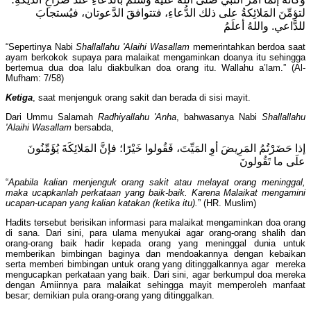
لتؤمِّنَ المَلائِكةُ على ذلك الدُّعاءِ، فتتوافقَ الدَّعوتان، فيُستجابَ
للدَّاعي. واللهُ أعلَمُ
“Sepertinya Nabi
Shallallahu 'Alaihi Wasallam
memerintahkan berdoa saat
ayam berkokok supaya para malaikat mengaminkan doanya itu sehingga
bertemua dua doa lalu diakbulkan doa orang itu. Wallahu a’lam.” (Al-
Mufham: 7/58)
Ketiga
, saat menjenguk orang sakit dan berada di sisi mayit.
Dari Ummu Salamah
Radhiyallahu 'Anha
, bahwasanya Nabi
Shallallahu
'Alaihi Wasallam
bersabda,
إذا حَضَرْتُمُ المَرِيضَ أوِ المَيِّتَ، فَقُولوا خَيْرًا؛ فإنَّ المَلائِكَةَ يُؤَمِّنُونَ
علَى ما تَقُولونَ
“
Apabila kalian menjenguk orang sakit atau melayat orang meninggal,
maka ucapkanlah perkataan yang baik-baik. Karena Malaikat mengamini
ucapan-ucapan yang kalian katakan (ketika itu).
” (HR. Muslim)
Hadits tersebut berisikan informasi para malaikat mengaminkan doa orang
di sana. Dari sini, para ulama menyukai agar orang-orang shalih dan
orang-orang baik hadir kepada orang yang meninggal dunia untuk
memberikan bimbingan baginya dan mendoakannya dengan kebaikan
serta memberi bimbingan untuk orang yang ditinggalkannya agar mereka
mengucapkan perkataan yang baik. Dari sini, agar berkumpul doa mereka
dengan Amiinnya para malaikat sehingga mayit memperoleh manfaat
besar; demikian pula orang-orang yang ditinggalkan.