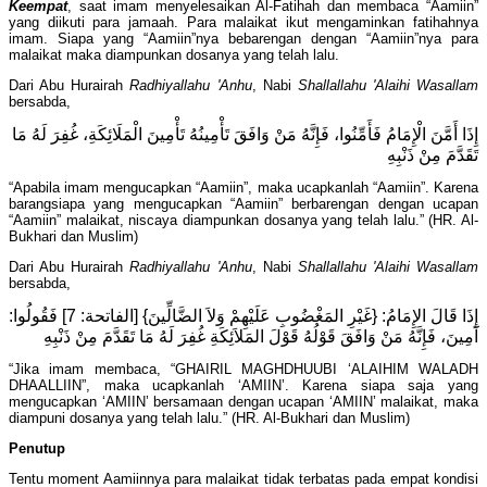
Keempat
, saat imam menyelesaikan Al-Fatihah dan membaca “Aamiin”
yang diikuti para jamaah. Para malaikat ikut mengaminkan fatihahnya
imam. Siapa yang “Aamiin”nya bebarengan dengan “Aamiin”nya para
malaikat maka diampunkan dosanya yang telah lalu.
Dari Abu Hurairah
Radhiyallahu 'Anhu
, Nabi
Shallallahu 'Alaihi Wasallam
bersabda,
إِذَا أَمَّنَ الْإِمَامُ فَأَمِّنُوا، فَإِنَّهُ مَنْ وَافَقَ تَأْمِينُهُ تَأْمِينَ الْمَلَائِكَةِ، غُفِرَ لَهُ مَا
تَقَدَّمَ مِنْ ذَنْبِهِ
“Apabila imam mengucapkan “Aamiin”, maka ucapkanlah “Aamiin”. Karena
barangsiapa yang mengucapkan “Aamiin” berbarengan dengan ucapan
“Aamiin” malaikat, niscaya diampunkan dosanya yang telah lalu.” (HR. Al-
Bukhari dan Muslim)
Dari Abu Hurairah
Radhiyallahu 'Anhu
, Nabi
Shallallahu 'Alaihi Wasallam
bersabda,
إِذَا قَالَ الإِمَامُ: {غَيْرِ المَغْضُوبِ عَلَيْهِمْ وَلاَ الضَّالِّينَ} [الفاتحة: 7] فَقُولُوا:
آمِينَ، فَإِنَّهُ مَنْ وَافَقَ قَوْلُهُ قَوْلَ المَلاَئِكَةِ غُفِرَ لَهُ مَا تَقَدَّمَ مِنْ ذَنْبِهِ
“Jika imam membaca, “GHAIRIL MAGHDHUUBI ‘ALAIHIM WALADH
DHAALLIIN”, maka ucapkanlah ‘AMIIN’. Karena siapa saja yang
mengucapkan ‘AMIIN’ bersamaan dengan ucapan ‘AMIIN’ malaikat, maka
diampuni dosanya yang telah lalu.” (HR. Al-Bukhari dan Muslim)
Penutup
Tentu moment Aamiinnya para malaikat tidak terbatas pada empat kondisi