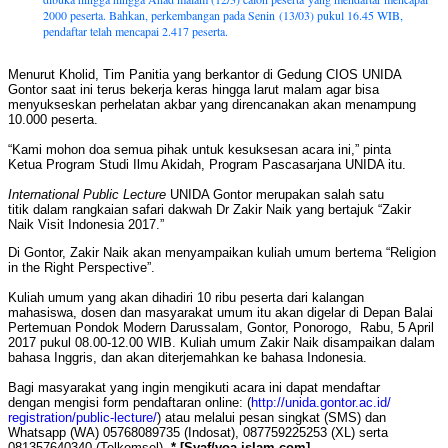
2000 peserta. Bahkan, perkembangan pada Senin (13/03) pukul 16.45 WIB,
pendaftar telah mencapai 2.417 peserta.
Menurut Kholid, Tim Panitia yang berkantor di Gedung CIOS UNIDA
Gontor saat ini terus bekerja keras hingga larut malam agar bisa
menyukseskan perhelatan akbar yang direncanakan akan menampung
10.000 peserta.
“Kami mohon doa semua pihak untuk kesuksesan acara ini,” pinta
Ketua Program Studi Ilmu Akidah, Program Pascasarjana UNIDA itu.
International Public Lecture
UNIDA Gontor merupakan salah satu
titik dalam rangkaian safari dakwah Dr Zakir Naik yang bertajuk “Zakir
Naik Visit Indonesia 2017.”
Di Gontor, Zakir Naik akan menyampaikan kuliah umum bertema “Religion
in the Right Perspective”.
Kuliah umum yang akan dihadiri 10 ribu peserta dari kalangan
mahasiswa, dosen dan masyarakat umum itu akan digelar di Depan Balai
Pertemuan Pondok Modern Darussalam, Gontor, Ponorogo, Rabu, 5 April
2017 pukul 08.00-12.00 WIB. Kuliah umum Zakir Naik disampaikan dalam
bahasa Inggris, dan akan diterjemahkan ke bahasa Indonesia.
Bagi masyarakat yang ingin mengikuti acara ini dapat mendaftar
dengan mengisi form pendaftaran online: (
http://unida.gontor.ac.id/
registration/public-lecture/
) atau melalui pesan singkat (SMS) dan
Whatsapp (WA) 05768089735 (Indosat), 087759225253 (XL) serta
081357640340 (Telkomsel).
* [Syaf/voa-islam.com]