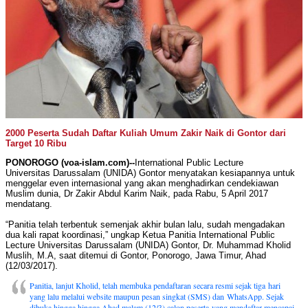
2000 Peserta Sudah Daftar Kuliah Umum Zakir Naik di Gontor dari
Target 10 Ribu
PONOROGO (voa-islam.com)--
International Public Lecture
Universitas Darussalam (UNIDA) Gontor menyatakan kesiapannya untuk
menggelar even internasional yang akan menghadirkan cendekiawan
Muslim dunia, Dr Zakir Abdul Karim Naik, pada Rabu, 5 April 2017
mendatang.
“Panitia telah terbentuk semenjak akhir bulan lalu, sudah mengadakan
dua kali rapat koordinasi,” ungkap Ketua Panitia International Public
Lecture Universitas Darussalam (UNIDA) Gontor, Dr. Muhammad Kholid
Muslih, M.A, saat ditemui di Gontor, Ponorogo, Jawa Timur, Ahad
(12/03/2017).
Panitia, lanjut Kholid, telah membuka pendaftaran secara resmi sejak tiga hari
yang lalu melalui website maupun pesan singkat (SMS) dan WhatsApp. Sejak
dibuka hingga hingga Ahad malam (12/3) calon peserta yang mendaftar mencapai