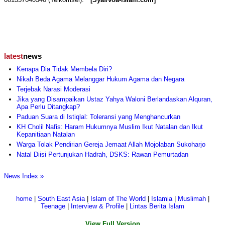
latest
news
Kenapa Dia Tidak Membela Diri?
Nikah Beda Agama Melanggar Hukum Agama dan Negara
Terjebak Narasi Moderasi
Jika yang Disampaikan Ustaz Yahya Waloni Berlandaskan Alquran,
Apa Perlu Ditangkap?
Paduan Suara di Istiqlal: Toleransi yang Menghancurkan
KH Cholil Nafis: Haram Hukumnya Muslim Ikut Natalan dan Ikut
Kepanitiaan Natalan
Warga Tolak Pendirian Gereja Jemaat Allah Mojolaban Sukoharjo
Natal Diisi Pertunjukan Hadrah, DSKS: Rawan Pemurtadan
News Index »
home
|
South East Asia
|
Islam of The World
|
Islamia
|
Muslimah
|
Teenage
|
Interview & Profile
|
Lintas Berita Islam
View Full Version