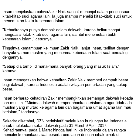
Insan menjelaskan bahwaZakir Naik sangat menonjol dalam penguasaan
kitab-kitab suci agama lain. Ia juga mampu meneliti kitab-kitab suci untuk
menemukan fakta kebenaran Islam.
"Kehadirannya punya dampak dalam dakwah, karena beliau sangat
menguasai kitab-kitab suci agama lain, sambil menemukan bukti
kebenaran Islam," cetusnya.
Tingginya kemampuan keilmuan Zakir Naik, lanjut Insan, terlihat dengan
banyaknya non-muslim yang menerima kebenaran Islam saat berdialog
dengannya.
"Setiap dia tampil dimana-mana banyak orang yang masuk Islam,"
katanya.
Insan menegaskan bahwa kehadiran Zakir Naik memberi dampak besar
bagi dakwah, karena Indonesia adalah wilayah pemurtadan yang cukup
besar.
Ihsan berharap kehadiran Zakir membangkitkan semangat dakwah kepada
non-muslim. "Minimal dakwah mempertahankan keislaman agar tidak ada
muslim yang murtad ke agama lain dan bagaimana umat agama lain mau
berislam," tandasnya.
Sekadar diketahui, DZN berinisiatif melakukan kunjungan ke Indonesia
untuk melakukan safari dakwah pada 31 Maret-9 April 2017.
Kehadirannya, pada 1 Maret hingga hari ini ke Indonesia dalam rangka
menjalin komunikasi awal beserta persiapan dengan pihak-pihak di