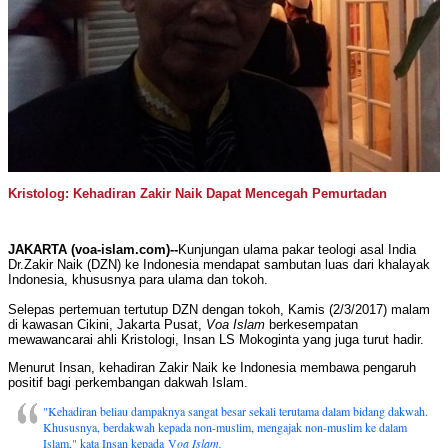
Kristolog: Kehadiran Zakir Naik Dapat Mencegah Pemurtadan
JAKARTA (voa-islam.com)--
Kunjungan ulama pakar teologi asal India
Dr.Zakir Naik (DZN) ke Indonesia mendapat sambutan luas dari khalayak
Indonesia, khususnya para ulama dan tokoh.
Selepas pertemuan tertutup DZN dengan tokoh, Kamis (2/3/2017) malam
di kawasan Cikini, Jakarta Pusat,
Voa Islam
berkesempatan
mewawancarai ahli Kristologi, Insan LS Mokoginta yang juga turut hadir.
Menurut Insan, kehadiran Zakir Naik ke Indonesia membawa pengaruh
positif bagi perkembangan dakwah Islam.
"Kehadiran beliau dampaknya sangat besar sekali terutama dalam bidang dakwah.
Khususnya, berdakwah kepada non-muslim, mengajak non-muslim ke dalam
Islam," kata Insan kepada V
oa Islam.