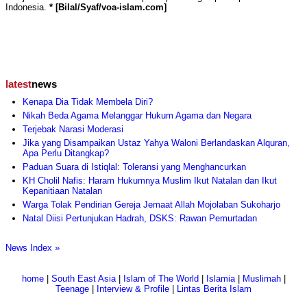
Indonesia.
* [Bilal/Syaf/voa-islam.com]
latest
news
Kenapa Dia Tidak Membela Diri?
Nikah Beda Agama Melanggar Hukum Agama dan Negara
Terjebak Narasi Moderasi
Jika yang Disampaikan Ustaz Yahya Waloni Berlandaskan Alquran,
Apa Perlu Ditangkap?
Paduan Suara di Istiqlal: Toleransi yang Menghancurkan
KH Cholil Nafis: Haram Hukumnya Muslim Ikut Natalan dan Ikut
Kepanitiaan Natalan
Warga Tolak Pendirian Gereja Jemaat Allah Mojolaban Sukoharjo
Natal Diisi Pertunjukan Hadrah, DSKS: Rawan Pemurtadan
News Index »
home
|
South East Asia
|
Islam of The World
|
Islamia
|
Muslimah
|
Teenage
|
Interview & Profile
|
Lintas Berita Islam