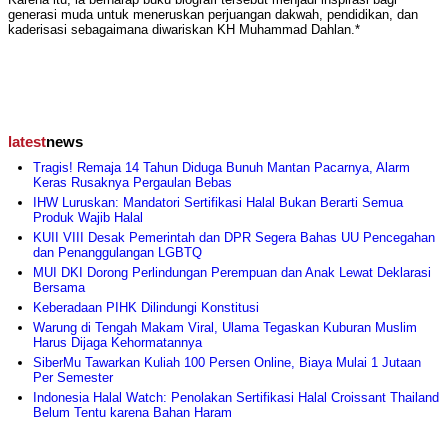
generasi muda untuk meneruskan perjuangan dakwah, pendidikan, dan
kaderisasi sebagaimana diwariskan KH Muhammad Dahlan.*
latest
news
Tragis! Remaja 14 Tahun Diduga Bunuh Mantan Pacarnya, Alarm
Keras Rusaknya Pergaulan Bebas
IHW Luruskan: Mandatori Sertifikasi Halal Bukan Berarti Semua
Produk Wajib Halal
KUII VIII Desak Pemerintah dan DPR Segera Bahas UU Pencegahan
dan Penanggulangan LGBTQ
MUI DKI Dorong Perlindungan Perempuan dan Anak Lewat Deklarasi
Bersama
Keberadaan PIHK Dilindungi Konstitusi
Warung di Tengah Makam Viral, Ulama Tegaskan Kuburan Muslim
Harus Dijaga Kehormatannya
SiberMu Tawarkan Kuliah 100 Persen Online, Biaya Mulai 1 Jutaan
Per Semester
Indonesia Halal Watch: Penolakan Sertifikasi Halal Croissant Thailand
Belum Tentu karena Bahan Haram