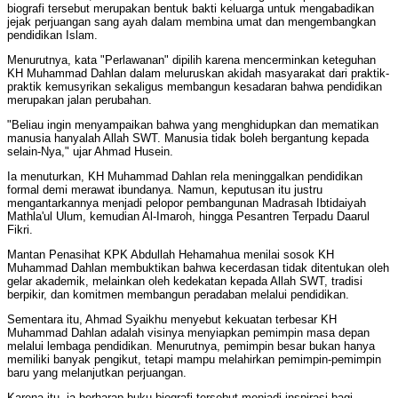
biografi tersebut merupakan bentuk bakti keluarga untuk mengabadikan
jejak perjuangan sang ayah dalam membina umat dan mengembangkan
pendidikan Islam.
Menurutnya, kata "Perlawanan" dipilih karena mencerminkan keteguhan
KH Muhammad Dahlan dalam meluruskan akidah masyarakat dari praktik-
praktik kemusyrikan sekaligus membangun kesadaran bahwa pendidikan
merupakan jalan perubahan.
"Beliau ingin menyampaikan bahwa yang menghidupkan dan mematikan
manusia hanyalah Allah SWT. Manusia tidak boleh bergantung kepada
selain-Nya," ujar Ahmad Husein.
Ia menuturkan, KH Muhammad Dahlan rela meninggalkan pendidikan
formal demi merawat ibundanya. Namun, keputusan itu justru
mengantarkannya menjadi pelopor pembangunan Madrasah Ibtidaiyah
Mathla'ul Ulum, kemudian Al-Imaroh, hingga Pesantren Terpadu Daarul
Fikri.
Mantan Penasihat KPK Abdullah Hehamahua menilai sosok KH
Muhammad Dahlan membuktikan bahwa kecerdasan tidak ditentukan oleh
gelar akademik, melainkan oleh kedekatan kepada Allah SWT, tradisi
berpikir, dan komitmen membangun peradaban melalui pendidikan.
Sementara itu, Ahmad Syaikhu menyebut kekuatan terbesar KH
Muhammad Dahlan adalah visinya menyiapkan pemimpin masa depan
melalui lembaga pendidikan. Menurutnya, pemimpin besar bukan hanya
memiliki banyak pengikut, tetapi mampu melahirkan pemimpin-pemimpin
baru yang melanjutkan perjuangan.
Karena itu, ia berharap buku biografi tersebut menjadi inspirasi bagi