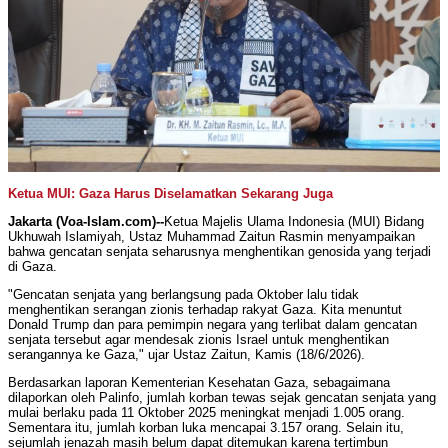
Ketua MUI: Gaza Harus Diselamatkan Sekarang Juga
Jakarta (Voa-Islam.com)--
Ketua Majelis Ulama Indonesia (MUI) Bidang
Ukhuwah Islamiyah, Ustaz Muhammad Zaitun Rasmin menyampaikan
bahwa gencatan senjata seharusnya menghentikan genosida yang terjadi
di Gaza.
"Gencatan senjata yang berlangsung pada Oktober lalu tidak
menghentikan serangan zionis terhadap rakyat Gaza. Kita menuntut
Donald Trump dan para pemimpin negara yang terlibat dalam gencatan
senjata tersebut agar mendesak zionis Israel untuk menghentikan
serangannya ke Gaza," ujar Ustaz Zaitun, Kamis (18/6/2026).
Berdasarkan laporan Kementerian Kesehatan Gaza, sebagaimana
dilaporkan oleh Palinfo, jumlah korban tewas sejak gencatan senjata yang
mulai berlaku pada 11 Oktober 2025 meningkat menjadi 1.005 orang.
Sementara itu, jumlah korban luka mencapai 3.157 orang. Selain itu,
sejumlah jenazah masih belum dapat ditemukan karena tertimbun