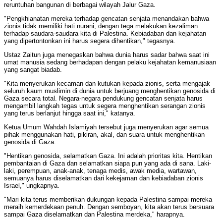
reruntuhan bangunan di berbagai wilayah Jalur Gaza.
"Pengkhianatan mereka terhadap gencatan senjata menandakan bahwa
zionis tidak memiliki hati nurani, dengan tega melakukan kezaliman
terhadap saudara-saudara kita di Palestina. Kebiadaban dan kejahatan
yang dipertontonkan ini harus segera dihentikan," tegasnya.
Ustaz Zaitun juga menegaskan bahwa dunia harus sadar bahwa saat ini
umat manusia sedang berhadapan dengan pelaku kejahatan kemanusiaan
yang sangat biadab.
"Kita menyerukan kecaman dan kutukan kepada zionis, serta mengajak
seluruh kaum muslimin di dunia untuk berjuang menghentikan genosida di
Gaza secara total. Negara-negara pendukung gencatan senjata harus
mengambil langkah tegas untuk segera menghentikan serangan zionis
yang terus berlanjut hingga saat ini," katanya.
Ketua Umum Wahdah Islamiyah tersebut juga menyerukan agar semua
pihak menggunakan hati, pikiran, akal, dan suara untuk menghentikan
genosida di Gaza.
"Hentikan genosida, selamatkan Gaza. Ini adalah prioritas kita. Hentikan
pembantaian di Gaza dan selamatkan siapa pun yang ada di sana. Laki-
laki, perempuan, anak-anak, tenaga medis, awak media, wartawan,
semuanya harus diselamatkan dari kekejaman dan kebiadaban zionis
Israel," ungkapnya.
"Mari kita terus memberikan dukungan kepada Palestina sampai mereka
meraih kemerdekaan penuh. Dengan semboyan, kita akan terus bersuara
sampai Gaza diselamatkan dan Palestina merdeka," harapnya.