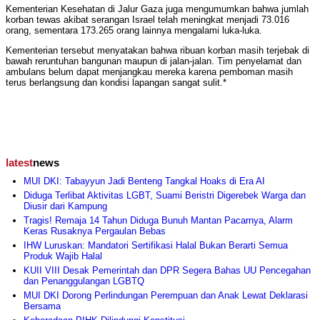
Kementerian Kesehatan di Jalur Gaza juga mengumumkan bahwa jumlah
korban tewas akibat serangan Israel telah meningkat menjadi 73.016
orang, sementara 173.265 orang lainnya mengalami luka-luka.
Kementerian tersebut menyatakan bahwa ribuan korban masih terjebak di
bawah reruntuhan bangunan maupun di jalan-jalan. Tim penyelamat dan
ambulans belum dapat menjangkau mereka karena pemboman masih
terus berlangsung dan kondisi lapangan sangat sulit.*
latest
news
MUI DKI: Tabayyun Jadi Benteng Tangkal Hoaks di Era AI
Diduga Terlibat Aktivitas LGBT, Suami Beristri Digerebek Warga dan
Diusir dari Kampung
Tragis! Remaja 14 Tahun Diduga Bunuh Mantan Pacarnya, Alarm
Keras Rusaknya Pergaulan Bebas
IHW Luruskan: Mandatori Sertifikasi Halal Bukan Berarti Semua
Produk Wajib Halal
KUII VIII Desak Pemerintah dan DPR Segera Bahas UU Pencegahan
dan Penanggulangan LGBTQ
MUI DKI Dorong Perlindungan Perempuan dan Anak Lewat Deklarasi
Bersama