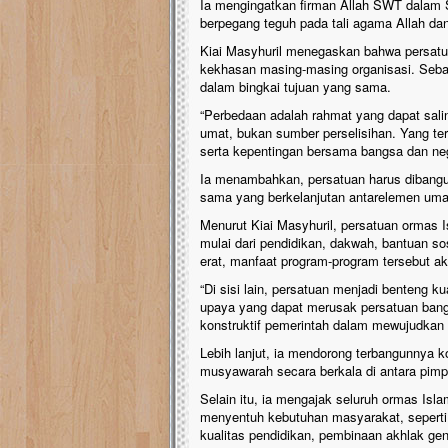
Ia mengingatkan firman Allah SWT dalam 
berpegang teguh pada tali agama Allah dan 
Kiai Masyhuril menegaskan bahwa persatua
kekhasan masing-masing organisasi. Seb
dalam bingkai tujuan yang sama.
“Perbedaan adalah rahmat yang dapat sali
umat, bukan sumber perselisihan. Yang te
serta kepentingan bersama bangsa dan neg
Ia menambahkan, persatuan harus dibangun 
sama yang berkelanjutan antarelemen uma
Menurut Kiai Masyhuril, persatuan ormas 
mulai dari pendidikan, dakwah, bantuan s
erat, manfaat program-program tersebut a
“Di sisi lain, persatuan menjadi benteng 
upaya yang dapat merusak persatuan bang
konstruktif pemerintah dalam mewujudkan k
Lebih lanjut, ia mendorong terbangunnya ko
musyawarah secara berkala di antara pim
Selain itu, ia mengajak seluruh ormas Isl
menyentuh kebutuhan masyarakat, seperti
kualitas pendidikan, pembinaan akhlak g