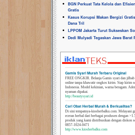
BGN Perkuat Tata Kelola dan Efisi
Gratis
Kasus Korupsi Makan Bergizi Gratis
Dana Tril
LPPOM Jakarta Turut Sukseskan Sos
Dedi Mulyadi Tegaskan Jawa Barat 
Gamis Syari Murah Terbaru Original
FREE ONGKIR. Belanja Gamis syari dan jilbab t
online tanpa khawatir ongkos kirim. Siap kirim s
Indonesia. Model kekinian, warna beragam. Ad
nyaman dipakai.
http://beautysyari.id
Cari Obat Herbal Murah & Berkualitas?
Di sini tempatnya-kiosherbalku.com. Melayani g
eceran herbal dari berbagai produsen dengan >1.
produk yang kami distribusikan dengan diskon 
0857-1024-0471
http://www.kiosherbalku.com