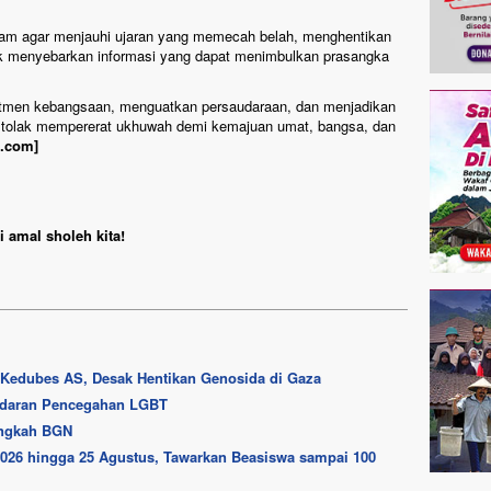
slam agar menjauhi ujaran yang memecah belah, menghentikan
idak menyebarkan informasi yang dapat menimbulkan prasangka
itmen kebangsaan, menguatkan persaudaraan, dan menjadikan
 tolak mempererat ukhuwah demi kemajuan umat, bangsa, dan
m.com]
 amal sholeh kita!
i Kedubes AS, Desak Hentikan Genosida di Gaza
Edaran Pencegahan LGBT
ngkah BGN
26 hingga 25 Agustus, Tawarkan Beasiswa sampai 100