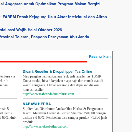
ensi Anggaran untuk Optimalkan Program Makan Bergizi
: FABEM Desak Kejagung Usut Aktor Intelektual dan Aliran
ialisasi Wajib Halal Oktober 2026
Provinsi Toleran, Respons Pernyataan Abu Janda
+Pasang iklan
Dicari, Reseller & Dropshipper Tas Online
erbaru via
Mau penghasilan tambahan? Yuk jadi reseller tas TBMR.
eluruh
Tanpa modal, bisa dikerjakan siapa saja dari rumah atau di
em dan
waktu senggang. Daftar sekarang dan dapatkan diskon
khusus reseller
http://www.tasbrandedmurahriri.com
NABAWI HERBA
rosir &
Suplier dan Distributor Aneka Obat Herbal & Pengobatan
500 jenis
Islami. Melayani Eceran & Grosir Minimal 350,000 dengan
sd 60% Hub:
diskon s.d 60%. Pembelian bisa campur produk >1.300 jenis
produk.
http://www.anekaobatherbal.com