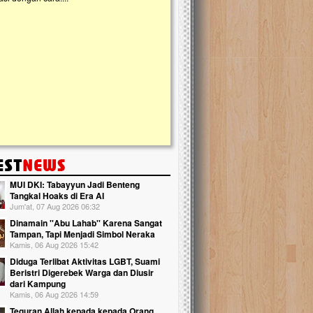
slam Terpadu (TKIT) An Najjah dan
kebaikan ini. Abadikan harta dengan wa
Majelis Taklim di Jonggol,...
Qur'an dan saksikan...
MUI DKI: Tabayyun Jadi Benteng
Tangkal Hoaks di Era AI
Jum'at, 07 Aug 2026 06:32
Dinamain ''Abu Lahab'' Karena Sangat
Tampan, Tapi Menjadi Simbol Neraka
Kamis, 06 Aug 2026 15:42
Diduga Terlibat Aktivitas LGBT, Suami
Beristri Digerebek Warga dan Diusir
dari Kampung
Kamis, 06 Aug 2026 14:59
Teguran Allah kepada kepada Orang