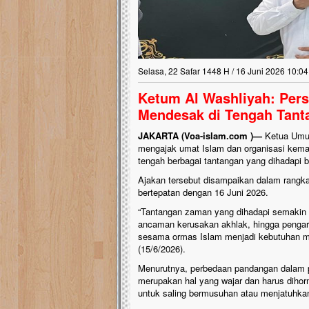
Lima Tahun Mangkra
Pelosok ini Mengen
Nasib masjid di Kampun
mengenaskan. Lima tahu
Selasa, 22 Safar 1448 H / 16 Juni 2026 10:04
tak berbentuk masjid, di
berlumut, dan menghita
Ketum Al Washliyah: Per
hujan....
Mendesak di Tengah Tan
JAKARTA (Voa-islam.com )—
Ketua Umum
mengajak umat Islam dan organisasi kema
tengah berbagai tantangan yang dihadapi 
Ajakan tersebut disampaikan dalam rangk
bertepatan dengan 16 Juni 2026.
“Tantangan zaman yang dihadapi semakin ko
ancaman kerusakan akhlak, hingga pengar
sesama ormas Islam menjadi kebutuhan me
(15/6/2026).
Menurutnya, perbedaan pandangan dalam
merupakan hal yang wajar dan harus dihor
untuk saling bermusuhan atau menjatuhkan