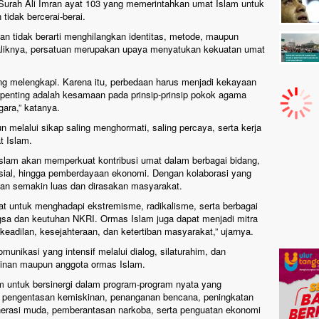
Surah Ali Imran ayat 103 yang memerintahkan umat Islam untuk
tidak bercerai-berai.
n tidak berarti menghilangkan identitas, metode, maupun
aliknya, persatuan merupakan upaya menyatukan kekuatan umat
ng melengkapi. Karena itu, perbedaan harus menjadi kekayaan
rpenting adalah kesamaan pada prinsip-prinsip pokok agama
ara,” katanya.
melalui sikap saling menghormati, saling percaya, serta kerja
t Islam.
Islam akan memperkuat kontribusi umat dalam berbagai bidang,
osial, hingga pemberdayaan ekonomi. Dengan kolaborasi yang
kan semakin luas dan dirasakan masyarakat.
kuat untuk menghadapi ekstremisme, radikalisme, serta berbagai
sa dan keutuhan NKRI. Ormas Islam juga dapat menjadi mitra
eadilan, kesejahteraan, dan ketertiban masyarakat,” ujarnya.
munikasi yang intensif melalui dialog, silaturahim, dan
pinan maupun anggota ormas Islam.
am untuk bersinergi dalam program-program nyata yang
 pengentasan kemiskinan, penanganan bencana, peningkatan
enerasi muda, pemberantasan narkoba, serta penguatan ekonomi