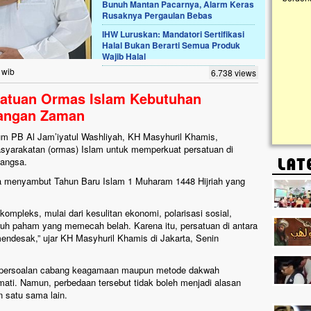
Bunuh Mantan Pacarnya, Alarm Keras
kanak I
Rusaknya Pergaulan Bebas
Gedung 
k, Masjid di
IHW Luruskan: Mandatori Sertifikasi
askan. Ayo Bantu.!!
Halal Bukan Berarti Semua Produk
Wajib Halal
g Cilumbu ini sungguh
n mangkrak, kini nyaris
 wib
6.738 views
penuhi rumput liar,
m terpapar panas dan
satuan Ormas Islam Kebutuhan
tangan Zaman
 PB Al Jam’iyatul Washliyah, KH Masyhuril Khamis,
syarakatan (ormas) Islam untuk memperkuat persatuan di
bangsa.
a menyambut Tahun Baru Islam 1 Muharam 1448 Hijriah yang
mpleks, mulai dari kesulitan ekonomi, polarisasi sosial,
uh paham yang memecah belah. Karena itu, persatuan di antara
ndesak,” ujar KH Masyhuril Khamis di Jakarta, Senin
 persoalan cabang keagamaan maupun metode dakwah
mati. Namun, perbedaan tersebut tidak boleh menjadi alasan
 satu sama lain.