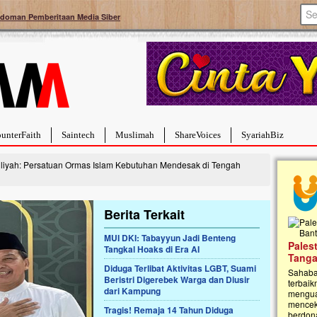
doman Pemberitaan Media Siber
unterFaith
Saintech
Muslimah
ShareVoices
SyariahBiz
liyah: Persatuan Ormas Islam Kebutuhan Mendesak di Tengah
Berita Terkait
MUI DKI: Tabayyun Jadi Benteng
Palestina Masih Berduka, Ayo Ulurkan
Tangkal Hoaks di Era AI
Open
Tangan Bantu Mereka
Rumah
Diduga Terlibat Aktivitas LGBT, Suami
Sahabat, Ulurtangan mari kirimkan dukungan
Beristri Digerebek Warga dan Diusir
Najja
terbaikmu untuk warga Palestina di Gaza demi
dari Kampung
menguatkan mereka menghadapi situasi
Saat in
mencekam ini. Mari dukung mereka dengan
Najjaht
Tragis! Remaja 14 Tahun Diduga
berdonasi dengan cara:...
pemban