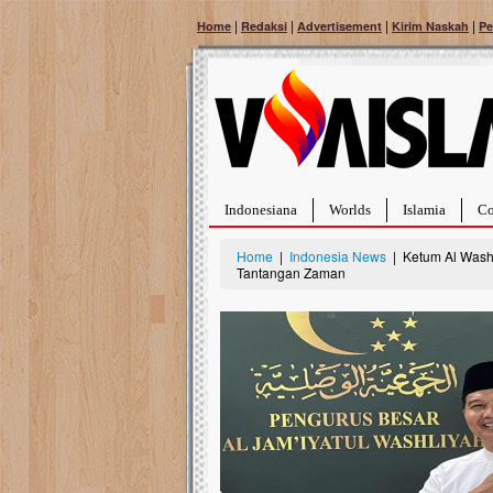
|
|
|
|
Home
Redaksi
Advertisement
Kirim Naskah
Pe
Indonesiana
Worlds
Islamia
Co
Home
|
Indonesia News
| Ketum Al Wash
Tantangan Zaman
Bantu Naura, Balita Hebat Sembuh Dari
Tumor Pembuluh Darah
Hidup Naura Salsabila dipenuhi dengan
rintangan yang sangat berat. Meskipun baru
berusia sepuluh bulan, bayi yang imut ini harus
menghadapi penyakit yang dahsyat, yaitu tumor
pembuluh darah berukuran...