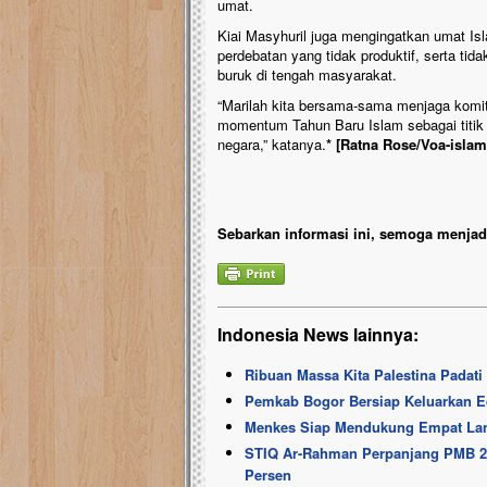
umat.
Kiai Masyhuril juga mengingatkan umat I
perdebatan yang tidak produktif, serta t
buruk di tengah masyarakat.
“Marilah kita bersama-sama menjaga kom
momentum Tahun Baru Islam sebagai titik
negara,” katanya.
* [Ratna Rose/Voa-isla
Sebarkan informasi ini, semoga menjadi
Indonesia News lainnya:
Ribuan Massa Kita Palestina Padat
Pemkab Bogor Bersiap Keluarkan 
Menkes Siap Mendukung Empat La
STIQ Ar-Rahman Perpanjang PMB 20
Persen