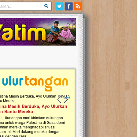
Previous slide
Next slide
 Donasi Wakaf Pembangunan
Ulurtangan Bersama PDUI Kota 
 Qur'an & TK Islam Terpadu An
Safari Wakaf Qur'an dan Tebar
h di Jonggol
Sembako ke Pelosok Negeri
i, Ulurtangan bersama Yayasan An
Mari bergabung dalam memperkuat jari
ul Islam Jonggol sedang merintis
kebaikan di pelosok negeri dengan Waka
gunan Rumah Qur’an dan Taman Kanak-
Qur'an. Jangan ragu untuk menjadi bagi